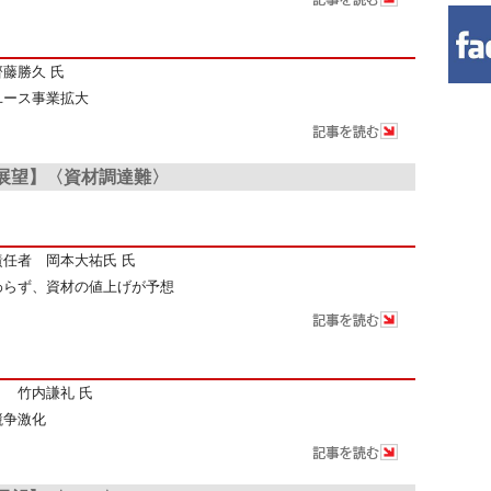
藤勝久 氏
ユース事業拡大
場展望】〈資材調達難〉
ｉ
任者 岡本大祐氏 氏
わらず、資材の値上げが予想
 竹内謙礼 氏
競争激化