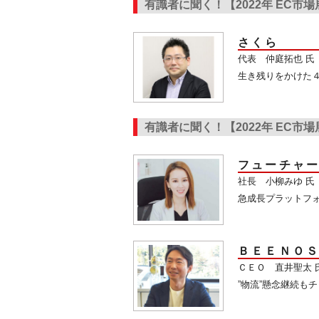
有識者に聞く！【2022年 EC市
さくら
代表 仲庭拓也 氏
生き残りをかけた
有識者に聞く！【2022年 EC市
フューチャ
社長 小柳みゆ 氏
急成長プラットフ
ＢＥＥＮＯ
ＣＥＯ 直井聖太 
”物流”懸念継続も