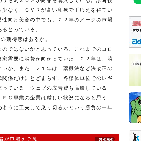
のうち約２０％が商品を購入している。診断後
も少なく、ＣＶＲが高い印象で手応えを得てい
男性向け美容の中でも、２２年のメークの市場
あるとみている。
の期待感はあるか。
のではないかと思っている。これまでのコロ
自家需要に消費が向かっていた。２２年は、消
ないか。また、２１年は、薬機法など法改正の
律関係だけにとどまらず、各媒体単位でのレギ
立っている。ウェブの広告費も高騰している。
ＥＣ専業の企業は厳しい状況になると思う。
のように工夫して乗り切るかという勝負の一年
識者が市場を予測