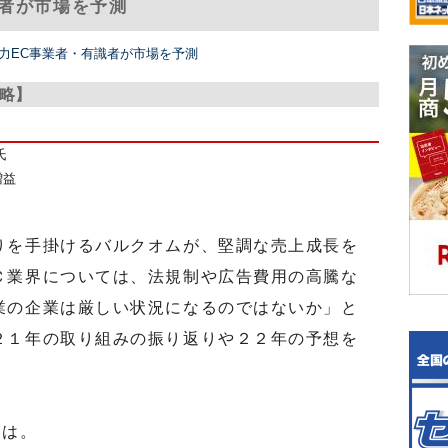
識者が市場を予測
 有力EC事業者・有識者が市場を予測
戦略】
氏
増益
を手掛けるバルクオムが、堅調な売上成長を
Ｃ業界については、法規制や広告費用の高騰な
業の企業は厳しい状況になるのではないか」と
２１年の取り組みの振り返りや２２年の予想を
えは。