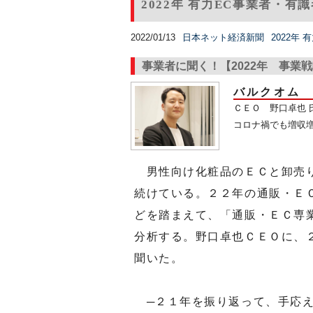
2022年 有力EC事業者・有
2022/01/13
日本ネット経済新聞
2022年
事業者に聞く！【2022年 事業
バルクオム
ＣＥＯ 野口卓也 
コロナ禍でも増収
男性向け化粧品のＥＣと卸売り
続けている。２２年の通販・Ｅ
どを踏まえて、「通販・ＥＣ専
分析する。野口卓也ＣＥＯに、
聞いた。
─２１年を振り返って、手応