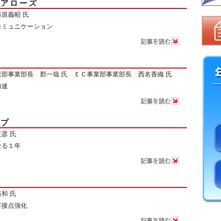
ドアローズ
原義昭 氏
コミュニケーション
部事業部長 郡一哉 氏 ＥＣ事業部事業部長 西名香織 氏
加速
ップ
彦 氏
なる１年
ン
和 氏
客接点強化