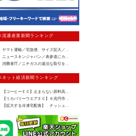
本流通産業新聞ランキング
ヤマト運輸／宅急便、サイズ拡大／…
ニュースキンジャパン／表参道にカ…
消費者庁／ニチガスの違法な取引を…
本ネット経済新聞ランキング
【コーヒーＥＣ】止まらない原料高…
【リカバリーウエアＥＣ】６兆円市…
【拡大する冷凍宅配食】 ナッシュ…