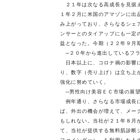
２１年は次なる高成長を見据え
１年２月に米国のアマゾンに出
み上がっており、さらなるシェ
ンサーとのタイアップにも一定
益となった。今期（２２年９月
─２０年から進出しているフラ
日本以上に、コロナ禍の影響に
り、数字（売り上げ）は立ち上
強化に努めていく。
─男性向け美容ＥＣ市場の展
例年通り、さらなる市場成長に
ば、外出の機会が増えて、メー
もしれない。当社が２１年８月
て、当社が提供する無料肌診断