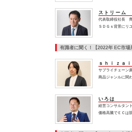
ストリーム
代表取締役社長 齊
ＳＤＧｓ背景にリ
有識者に聞く！【2022年 EC市
ｓｈｉｚａ
サプライチェーン責
商品ジャンルに関
いろは
経営コンサルタント
価格高騰でＥＣは