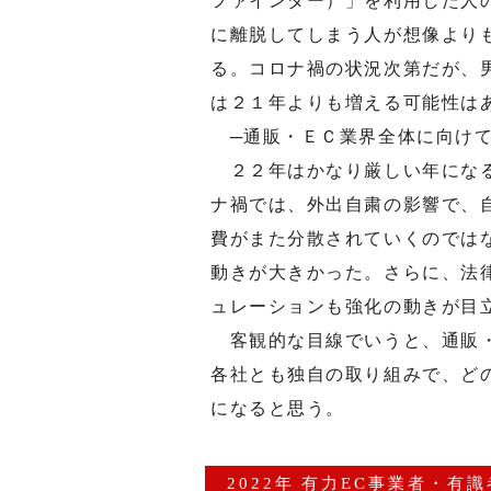
ファインダー）」を利用した人
に離脱してしまう人が想像より
る。コロナ禍の状況次第だが、
は２１年よりも増える可能性は
─通販・ＥＣ業界全体に向けて
２２年はかなり厳しい年になる
ナ禍では、外出自粛の影響で、
費がまた分散されていくのでは
動きが大きかった。さらに、法
ュレーションも強化の動きが目
客観的な目線でいうと、通販・
各社とも独自の取り組みで、ど
になると思う。
2022年 有力EC事業者・有