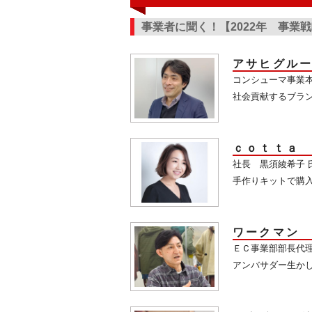
事業者に聞く！【2022年 事業
アサヒグル
コンシューマ事業
社会貢献するブラ
ｃｏｔｔａ
社長 黒須綾希子 
手作りキットで購
ワークマン
ＥＣ事業部部長代理
アンバサダー生か