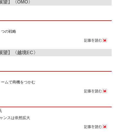
場展望】〈OMO〉
４つの戦略
場展望】〈越境EC〉
ー
ォームで商機をつかむ
Ｓ
氏
チャンスは依然拡大