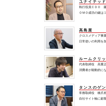
ユナイテッ
執行役員ＣＤＯ 藤
ＯＭＯ成功の鍵は
高島屋
クロスメディア事業
日常使いの利用を
ルームクリ
代表取締役 高重正
消費者が能動的に
タンスのゲ
常務取締役 橋爪裕
自社サイト軸に顧