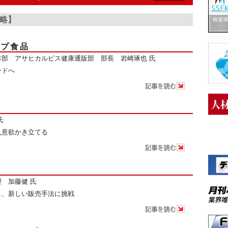
戦略】
ープ食品
本部 アサヒカルピス健康通販部 部長 岩崎琢也 氏
ンドへ
氏
入意欲かき立てる
 加藤健 氏
し、新しい販売手法に挑戦