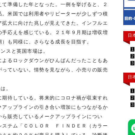
て準備した年となった。一例を挙げると、２
品。米国では利用者やリピーターが少しずつ積
ア拡大に向けた兆しが見えてきた。インフルエ
の手応えを感じている。２１年９月期は増収増
日
期）も同様に、さらなる成長を目指す。
1
ンスと英国市場は。
2
よるロックダウンがひんぱんだったこともあ
3
がっていない。情勢を見ながら、小売りの販売
日
望は。
1
期待している。将来的にコロナ禍が収束すれ
2
3
クアップラインの引き合い増加にもつながるか
から販売しているメークアップラインについ
システム「ＣＯＬＯＲ ＦＩＮＤＥＲ（カラー