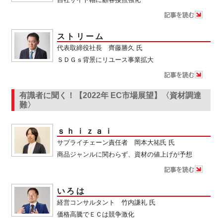
ストリーム
代表取締役社長 齊藤勝久 氏
ＳＤＧｓ背景にリユース事業拡大
有識者に聞く！【2022年 EC市場展望】〈資材調達
難〉
ｓｈｉｚａｉ
サプライチェーン責任者 岡本大祐氏 氏
商品ジャンルに関わらず、資材の値上げが予想
いろは
経営コンサルタント 竹内謙礼 氏
価格高騰でＥＣは競争激化