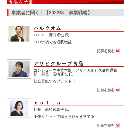
市場を予測
事業者に聞く！【2022年 事業戦略】
バルクオム
ＣＥＯ 野口卓也 氏
コロナ禍でも増収増益
アサヒグループ食品
コンシューマ事業本部 アサヒカルピス健康通販
部 部長 岩崎琢也 氏
社会貢献するブランドへ
ｃｏｔｔａ
社長 黒須綾希子 氏
手作りキットで購入意欲かき立てる