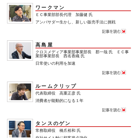
ワークマン
ＥＣ事業部部長代理 加藤健 氏
アンバサダー生かし、新しい販売手法に挑戦
高島屋
クロスメディア事業部事業部長 郡一哉 氏 ＥＣ事
業部事業部長 西名香織 氏
日常使いの利用を加速
ルームクリップ
代表取締役 高重正彦 氏
消費者が能動的になる１年
タンスのゲン
常務取締役 橋爪裕和 氏
自社サイト軸に顧客接点強化