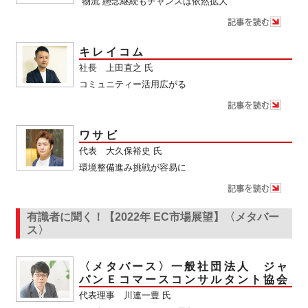
”物流”懸念継続もチャンスは依然拡大
キレイコム
社長 上田直之 氏
コミュニティー活用広がる
ワサビ
代表 大久保裕史 氏
環境整備進み挑戦が容易に
有識者に聞く！【2022年 EC市場展望】〈メタバー
ス〉
〈メタバース〉一般社団法人 ジャ
パンＥコマースコンサルタント協会
代表理事 川連一豊 氏