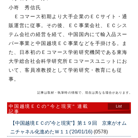
小嵜 秀信氏
Ｅコマース初期より大手企業のＥＣサイト・通
販運営に従事。その後、ＥＣ事業会社、ＥＣシス
テム会社の経営を経て、中国国内にて輸入品スー
パー事業と中国越境ＥＣ事業などを手掛ける。ま
た、日本初のＥコマース学術研究機関である東海
大学総合社会科学研究所Ｅコマースユニットにお
いて、客員准教授として学術研究・教育にも従
事。
記事は取材・執筆時の情報で、現在は異なる場合があります。
中国越境ＥＣの”今と現実” 連載
List
記事
【中国越境ＥＣの”今と現実”】第１９回 京東がオム
ニチャネル化進めたＷ１１('20/01/16)
(0578)