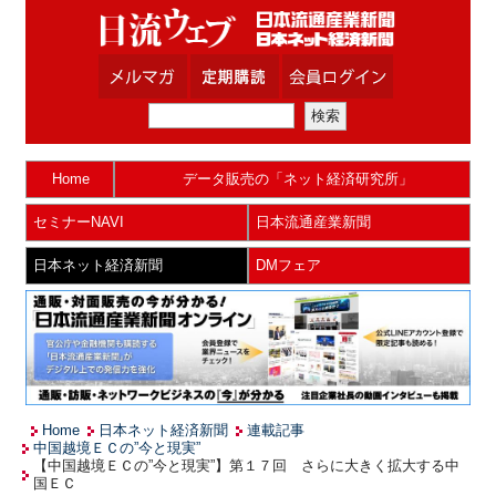
Home
データ販売の「ネット経済研究所」
セミナーNAVI
日本流通産業新聞
日本ネット経済新聞
DMフェア
Home
日本ネット経済新聞
連載記事
中国越境ＥＣの”今と現実”
【中国越境ＥＣの”今と現実”】第１７回 さらに大きく拡大する中
国ＥＣ