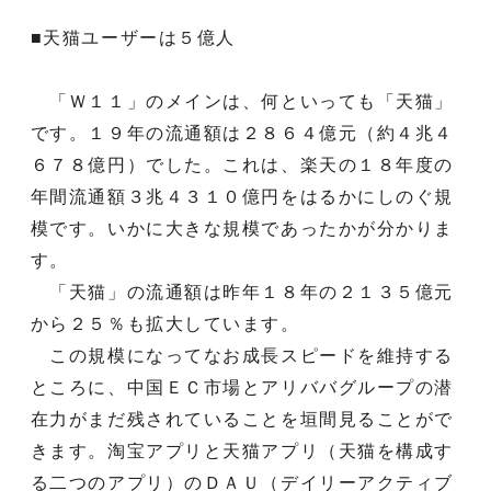
■天猫ユーザーは５億人
「Ｗ１１」のメインは、何といっても「天猫」
です。１９年の流通額は２８６４億元（約４兆４
６７８億円）でした。これは、楽天の１８年度の
年間流通額３兆４３１０億円をはるかにしのぐ規
模です。いかに大きな規模であったかが分かりま
す。
「天猫」の流通額は昨年１８年の２１３５億元
から２５％も拡大しています。
この規模になってなお成長スピードを維持する
ところに、中国ＥＣ市場とアリババグループの潜
在力がまだ残されていることを垣間見ることがで
きます。淘宝アプリと天猫アプリ（天猫を構成す
る二つのアプリ）のＤＡＵ（デイリーアクティブ