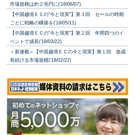
市場規模は約２兆円に('18/06/07)
【中国越境ＥＣの”今と現実”】第３回 セールの時期
ごとに戦略の構築を('18/05/11)
【中国越境ＥＣの”今と現実”】第２回 年間四つのイ
ベントで成長('18/03/22)
＜新連載＞【中国越境ＥＣの今と現実】第１回 急成
長続ける市場規模('18/02/22)