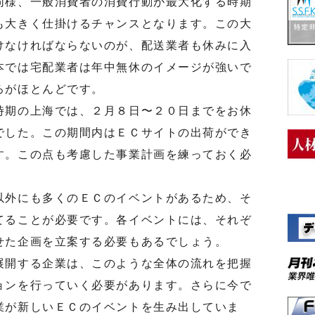
様、一般消費者の消費行動が最大化する時期
も大きく仕掛けるチャンスとなります。この大
けなければならないのが、配送業者も休みに入
本では宅配業者は年中無休のイメージが強いで
ろがほとんどです。
期の上海では、２月８日〜２０日までをお休
でした。この期間内はＥＣサイトの出荷ができ
す。この点も考慮した事業計画を練っておく必
外にも多くのＥＣのイベントがあるため、そ
てることが必要です。各イベントには、それぞ
せた企画を立案する必要もあるでしょう。
開する企業は、このような全体の流れを把握
ョンを行っていく必要があります。さらに今で
業が新しいＥＣのイベントを生み出していま