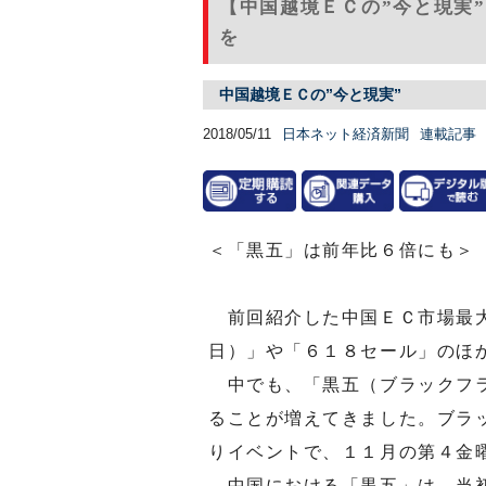
【中国越境ＥＣの”今と現実
を
中国越境ＥＣの”今と現実”
2018/05/11
日本ネット経済新聞
連載記事
＜「黒五」は前年比６倍にも＞
前回紹介した中国ＥＣ市場最大
日）」や「６１８セール」のほ
中でも、「黒五（ブラックフラ
ることが増えてきました。ブラ
りイベントで、１１月の第４金
中国における「黒五」は、当初