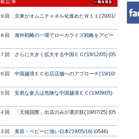
連載記事
回 京東がオムニチャネル化進めたＷ１１('20/01/
１８回 海外戦略の一環でローカライズ戦略をアピー
回 さらに大きく拡大する中国ＥＣ('19/12/05)
(05
回 中国越境ＥＣ出店店舗へのアプローチ('19/10/
回 安易な参入は危険な中国越境ＥＣ('19/09/05)
回 「天猫国際」出店のみが選択肢('19/07/25)
(05
 美容・ベビーに強い日本('19/05/16)
(0546)