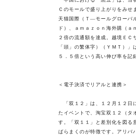
Ｃのモールで盛り上がりをみせ
天猫国際（Ｔ—モールグローバ
ド）、ａｍａｚｏｎ海外購（ａ
２倍の流通額を達成。越境ＥＣサ
「頭」の繁体字）（ＹＭＴ）」
５．５倍という高い伸び率を記
＜電子決済でリアルと連携＞
「双１２」は、１２月１２日に
たイベントで、淘宝双１２（タ
す。「双１１」と差別化を図る
ばらまくのが特徴です。アリバ