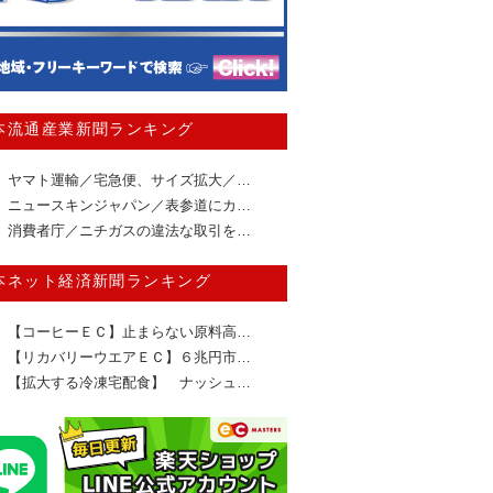
本流通産業新聞ランキング
ヤマト運輸／宅急便、サイズ拡大／…
ニュースキンジャパン／表参道にカ…
消費者庁／ニチガスの違法な取引を…
本ネット経済新聞ランキング
【コーヒーＥＣ】止まらない原料高…
【リカバリーウエアＥＣ】６兆円市…
【拡大する冷凍宅配食】 ナッシュ…