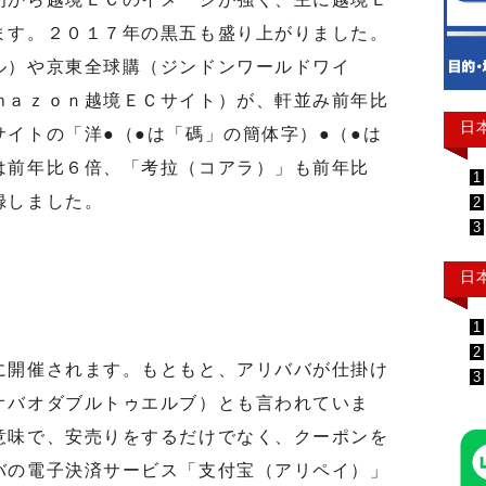
ます。２０１７年の黒五も盛り上がりました。
ル）や京東全球購（ジンドンワールドワイ
ｍａｚｏｎ越境ＥＣサイト）が、軒並み前年比
日
イトの「洋●（●は「碼」の簡体字）●（●は
は前年比６倍、「考拉（コアラ）」も前年比
1
録しました。
2
3
日
1
2
開催されます。もともと、アリババが仕掛け
3
オバオダブルトゥエルブ）とも言われていま
意味で、安売りをするだけでなく、クーポンを
バの電子決済サービス「支付宝（アリペイ）」