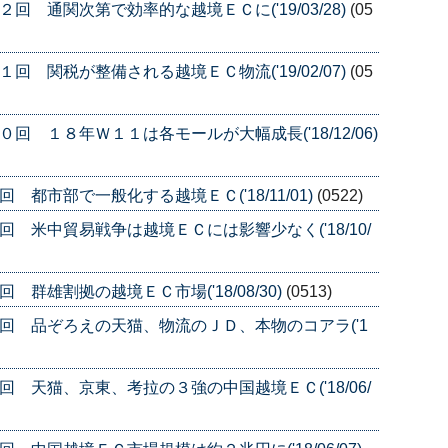
回 通関次第で効率的な越境ＥＣに('19/03/28)
(05
回 関税が整備される越境ＥＣ物流('19/02/07)
(05
回 １８年Ｗ１１は各モールが大幅成長('18/12/06)
都市部で一般化する越境ＥＣ('18/11/01)
(0522)
 米中貿易戦争は越境ＥＣには影響少なく('18/10/
群雄割拠の越境ＥＣ市場('18/08/30)
(0513)
回 品ぞろえの天猫、物流のＪＤ、本物のコアラ('1
 天猫、京東、考拉の３強の中国越境ＥＣ('18/06/