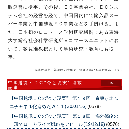
販運営に従事。その後、ＥＣ事業会社、ＥＣシス
テム会社の経営を経て、中国国内にて輸入品スー
パー事業と中国越境ＥＣ事業などを手掛ける。ま
た、日本初のＥコマース学術研究機関である東海
大学総合社会科学研究所Ｅコマースユニットにお
いて、客員准教授として学術研究・教育にも従
事。
記事は取材・執筆時の情報で、現在は異なる場合があります。
中国越境ＥＣの”今と現実” 連載
List
記事
【中国越境ＥＣの”今と現実”】第１９回 京東がオム
ニチャネル化進めたＷ１１('20/01/16)
(0578)
【中国越境ＥＣの”今と現実”】第１８回 海外戦略の
一環でローカライズ戦略をアピール('19/12/19)
(0576)