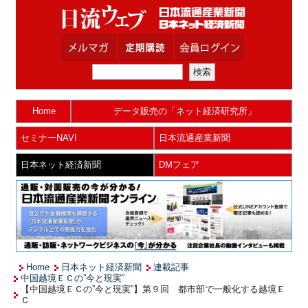
Home
データ販売の「ネット経済研究所」
セミナーNAVI
日本流通産業新聞
日本ネット経済新聞
DMフェア
Home
日本ネット経済新聞
連載記事
中国越境ＥＣの”今と現実”
【中国越境ＥＣの”今と現実”】第９回 都市部で一般化する越境Ｅ
Ｃ