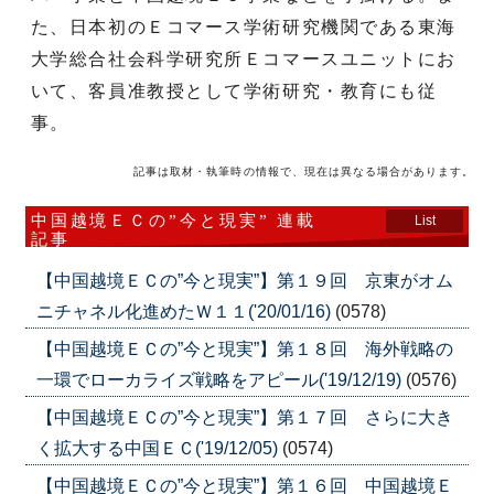
た、日本初のＥコマース学術研究機関である東海
大学総合社会科学研究所Ｅコマースユニットにお
いて、客員准教授として学術研究・教育にも従
事。
記事は取材・執筆時の情報で、現在は異なる場合があります。
中国越境ＥＣの”今と現実” 連載
List
記事
【中国越境ＥＣの”今と現実”】第１９回 京東がオム
ニチャネル化進めたＷ１１('20/01/16)
(0578)
【中国越境ＥＣの”今と現実”】第１８回 海外戦略の
一環でローカライズ戦略をアピール('19/12/19)
(0576)
【中国越境ＥＣの”今と現実”】第１７回 さらに大き
く拡大する中国ＥＣ('19/12/05)
(0574)
【中国越境ＥＣの”今と現実”】第１６回 中国越境Ｅ