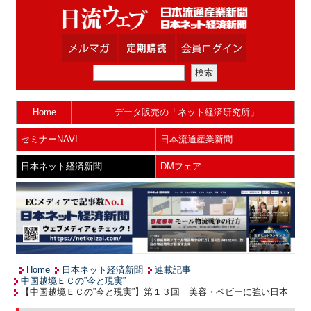
Home
データ販売の「ネット経済研究所」
セミナーNAVI
日本流通産業新聞
日本ネット経済新聞
DMフェア
Home
日本ネット経済新聞
連載記事
中国越境ＥＣの”今と現実”
【中国越境ＥＣの”今と現実”】第１３回 美容・ベビーに強い日本