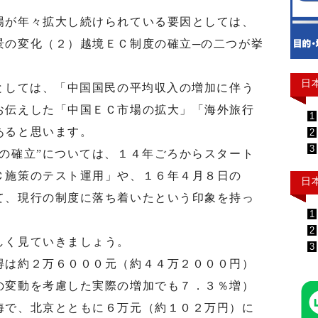
が年々拡大し続けられている要因としては、
景の変化（２）越境ＥＣ制度の確立─の二つが挙
日
としては、「中国国民の平均収入の増加に伴う
お伝えした「中国ＥＣ市場の拡大」「海外旅行
1
あると思います。
2
3
の確立”については、１４年ごろからスタート
Ｃ施策のテスト運用」や、１６年４月８日の
日
て、現行の制度に落ち着いたという印象を持っ
1
2
しく見ていきましょう。
3
は約２万６０００元（約４４万２０００円）
の変動を考慮した実際の増加でも７．３％増）
海で、北京とともに６万元（約１０２万円）に