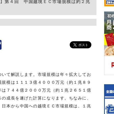
”】第４回 中国越境ＥＣ市場規模は約２兆
いて解説します。市場規模は年々拡大してお
場規模は１１１３億４０００万元（約１兆８９
年は７４４億２０００万元（約１兆２６５１億
％の成長を遂げた計算になります。ちなみに、
、日本から中国への越境ＥＣ市場規模は、１兆