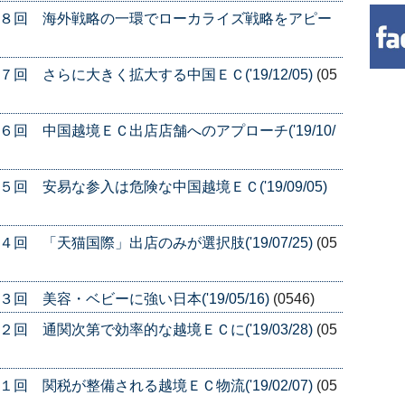
１８回 海外戦略の一環でローカライズ戦略をアピー
回 さらに大きく拡大する中国ＥＣ('19/12/05)
(05
回 中国越境ＥＣ出店店舗へのアプローチ('19/10/
回 安易な参入は危険な中国越境ＥＣ('19/09/05)
回 「天猫国際」出店のみが選択肢('19/07/25)
(05
 美容・ベビーに強い日本('19/05/16)
(0546)
回 通関次第で効率的な越境ＥＣに('19/03/28)
(05
回 関税が整備される越境ＥＣ物流('19/02/07)
(05