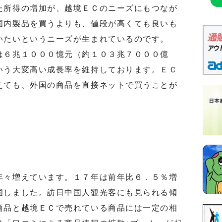
た所得の増加が、越境ＥＣのニーズにもつなが
国内製品を買うよりも、値段が高くても良いも
いたいというニーズが生まれているのです。
６兆１０００憶元（約１０３兆７０００億
いう大変高い成長率を維持しております。ＥＣ
えても、外国の商品を直接ネットで買うことが
。
々増えています。１７年は前年比６．５％増
国しました。訪日中国人観光客にも見られる傾
商品と越境ＥＣで売れている商品には一定の相