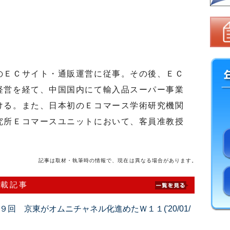
ＥＣサイト・通販運営に従事。その後、ＥＣ
経営を経て、中国国内にて輸入品スーパー事業
ける。また、日本初のＥコマース学術研究機関
究所Ｅコマースユニットにおいて、客員准教授
。
記事は取材・執筆時の情報で、現在は異なる場合があります。
連載記事
回 京東がオムニチャネル化進めたＷ１１('20/01/