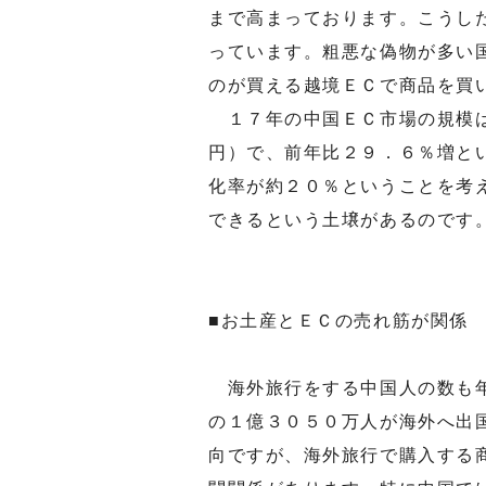
まで高まっております。こうし
っています。粗悪な偽物が多い
のが買える越境ＥＣで商品を買
１７年の中国ＥＣ市場の規模は
円）で、前年比２９．６％増と
化率が約２０％ということを考
できるという土壌があるのです
■お土産とＥＣの売れ筋が関係
海外旅行をする中国人の数も年
の１億３０５０万人が海外へ出
向ですが、海外旅行で購入する