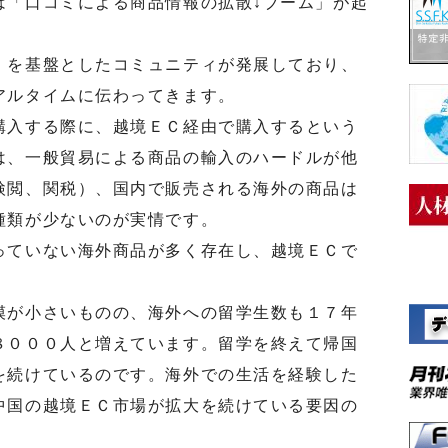
は「口コミによる商品情報の拡散↓ブーム」が起
を基盤としたコミュニティが発展しており、
アルタイムに伝わってきます。
入する際に、越境ＥＣ経由で購入するという
は、一般貿易による商品の輸入のハードルが他
検閲、関税）、国内で販売される海外の商品は
種類が少ないのが実情です。
ていない海外商品が多く存在し、越境ＥＣで
が小さいものの、海外への留学生数も１７年
８０００人と増えています。留学を終えて帰国
を続けているのです。海外での生活を経験した
中国の越境ＥＣ市場が拡大を続けている要因の