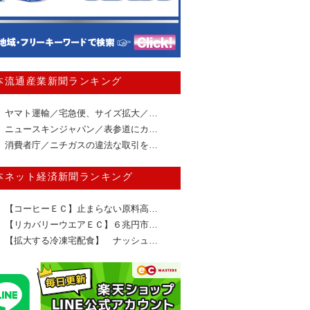
本流通産業新聞ランキング
ヤマト運輸／宅急便、サイズ拡大／…
ニュースキンジャパン／表参道にカ…
消費者庁／ニチガスの違法な取引を…
本ネット経済新聞ランキング
【コーヒーＥＣ】止まらない原料高…
【リカバリーウエアＥＣ】６兆円市…
【拡大する冷凍宅配食】 ナッシュ…