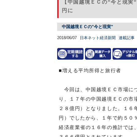
【中国越境ＥＣの”今と現実
円に
中国越境ＥＣの”今と現実”
2018/06/07
日本ネット経済新聞
連載記事
■増える平均所得と旅行者
今回は、中国越境ＥＣ市場につ
り、１７年の中国越境ＥＣの市
２８億円）となりました。１６
円）でしたから、１年で約５０
経済産業省の１６年の推計では
３６６億円とされています。