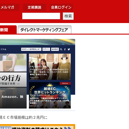
越境ＥＣ市場規模は約２兆円に