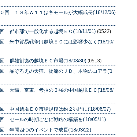
回 １８年Ｗ１１は各モールが大幅成長('18/12/06)
都市部で一般化する越境ＥＣ('18/11/01)
(0522)
 米中貿易戦争は越境ＥＣには影響少なく('18/10/
群雄割拠の越境ＥＣ市場('18/08/30)
(0513)
回 品ぞろえの天猫、物流のＪＤ、本物のコアラ('1
 天猫、京東、考拉の３強の中国越境ＥＣ('18/06/
 中国越境ＥＣ市場規模は約２兆円に('18/06/07)
 セールの時期ごとに戦略の構築を('18/05/11)
年間四つのイベントで成長('18/03/22)