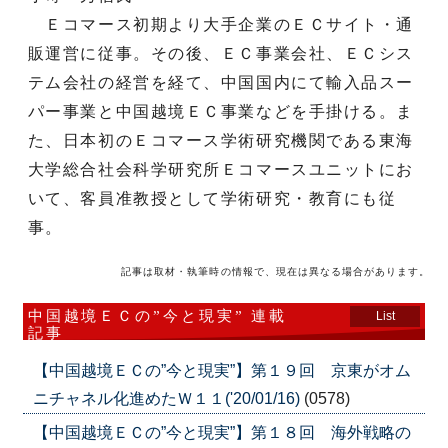
Ｅコマース初期より大手企業のＥＣサイト・通
販運営に従事。その後、ＥＣ事業会社、ＥＣシス
テム会社の経営を経て、中国国内にて輸入品スー
パー事業と中国越境ＥＣ事業などを手掛ける。ま
た、日本初のＥコマース学術研究機関である東海
大学総合社会科学研究所Ｅコマースユニットにお
いて、客員准教授として学術研究・教育にも従
事。
記事は取材・執筆時の情報で、現在は異なる場合があります。
中国越境ＥＣの”今と現実” 連載
List
記事
【中国越境ＥＣの”今と現実”】第１９回 京東がオム
ニチャネル化進めたＷ１１('20/01/16)
(0578)
【中国越境ＥＣの”今と現実”】第１８回 海外戦略の