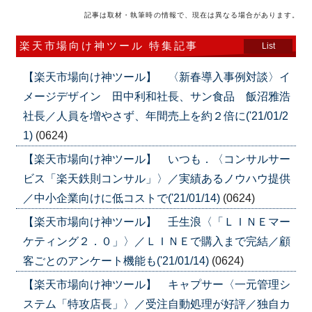
記事は取材・執筆時の情報で、現在は異なる場合があります。
楽天市場向け神ツール 特集記事
List
【楽天市場向け神ツール】 〈新春導入事例対談〉イ
メージデザイン 田中利和社長、サン食品 飯沼雅浩
社長／人員を増やさず、年間売上を約２倍に('21/01/2
1)
(0624)
【楽天市場向け神ツール】 いつも．〈コンサルサー
ビス「楽天鉄則コンサル」〉／実績あるノウハウ提供
／中小企業向けに低コストで('21/01/14)
(0624)
【楽天市場向け神ツール】 壬生浪〈「ＬＩＮＥマー
ケティング２．０」〉／ＬＩＮＥで購入まで完結／顧
客ごとのアンケート機能も('21/01/14)
(0624)
【楽天市場向け神ツール】 キャプサー〈一元管理シ
ステム「特攻店長」〉／受注自動処理が好評／独自カ