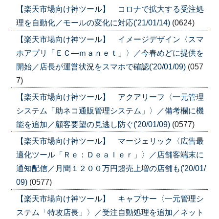
【楽天市場向け神ツール】 コロナで拡大する受注処
理を自動化／モールの変化に対応('21/01/14)
(0624)
【楽天市場向け神ツール】 イメージデザイン〈スマ
ホアプリ「ＥＣ―ｍａｎｅｔ」〉／今春めどに提供を
開始／店長が運営状況をスマホで確認('20/01/09)
(057
7)
【楽天市場向け神ツール】 アクアリーフ〈一元管理
システム「助ネコ通販管理システム」〉／備考欄に機
能を追加／顧客要望の見逃し防ぐ('20/01/09)
(0577)
【楽天市場向け神ツール】 マージェリック〈広告最
適化ツール「Ｒｅ：Ｄｅａｌｅｒ」〉／店舗客端末に
通知配信／月間１２００万円超売上増の店舗も('20/01/
09)
(0577)
【楽天市場向け神ツール】 キャプサー〈一元管理シ
ステム「特攻店長」〉／受注自動処理を追加／ネット