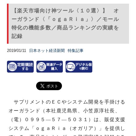
【楽天市場向け神ツール〈１０選〉】 オ
ーガランド〈「ｏｇａＲｉａ」〉／モール
特化の機能多数／商品ランキングの実績を
記録
2019/01/11
日本ネット経済新聞
特集記事
サプリメントのＥＣやシステム開発を手掛ける
オーガランド（本社鹿児島県、小笠原淳社長、
（電）０９９５—５７—５０３１）は、販促支援
システム「ｏｇａＲｉａ（オガリア）」を提供し