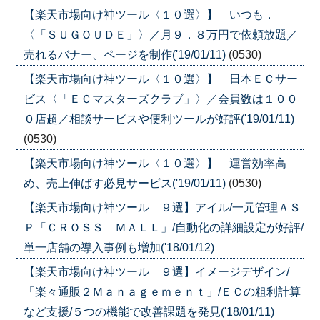
【楽天市場向け神ツール〈１０選〉】 いつも．
〈「ＳＵＧＯＵＤＥ」〉／月９．８万円で依頼放題／
売れるバナー、ページを制作('19/01/11)
(0530)
【楽天市場向け神ツール〈１０選〉】 日本ＥＣサー
ビス〈「ＥＣマスターズクラブ」〉／会員数は１００
０店超／相談サービスや便利ツールが好評('19/01/11)
(0530)
【楽天市場向け神ツール〈１０選〉】 運営効率高
め、売上伸ばす必見サービス('19/01/11)
(0530)
【楽天市場向け神ツール ９選】アイル/一元管理ＡＳ
Ｐ「ＣＲＯＳＳ ＭＡＬＬ」/自動化の詳細設定が好評/
単一店舗の導入事例も増加('18/01/12)
【楽天市場向け神ツール ９選】イメージデザイン/
「楽々通販２Ｍａｎａｇｅｍｅｎｔ」/ＥＣの粗利計算
など支援/５つの機能で改善課題を発見('18/01/11)