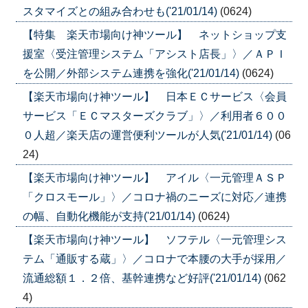
スタマイズとの組み合わせも('21/01/14)
(0624)
【特集 楽天市場向け神ツール】 ネットショップ支
援室〈受注管理システム「アシスト店長」〉／ＡＰＩ
を公開／外部システム連携を強化('21/01/14)
(0624)
【楽天市場向け神ツール】 日本ＥＣサービス〈会員
サービス「ＥＣマスターズクラブ」〉／利用者６００
０人超／楽天店の運営便利ツールが人気('21/01/14)
(06
24)
【楽天市場向け神ツール】 アイル〈一元管理ＡＳＰ
「クロスモール」〉／コロナ禍のニーズに対応／連携
の幅、自動化機能が支持('21/01/14)
(0624)
【楽天市場向け神ツール】 ソフテル〈一元管理シス
テム「通販する蔵」〉／コロナで本腰の大手が採用／
流通総額１．２倍、基幹連携など好評('21/01/14)
(062
4)