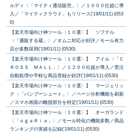
ルディ〈「マイティ通信販売」〉／１０００社超に導
入／「マイティクラウド」もリリース('19/01/11)
(053
0)
【楽天市場向け神ツール〈１０選〉】 ソフテル
〈「通販する蔵」〉／オムニ対応が好評／モール有力
店が多数採用('19/01/11)
(0530)
【楽天市場向け神ツール〈１０選〉】 アイル〈「Ｃ
ＲＯＳＳ ＭＡＬＬ」〉／１２００社超が導入／受注
自動処理や手軽な商品登録が好評('19/01/11)
(0530)
【楽天市場向け神ツール〈１０選〉】 マージェリッ
ク〈「バンブーシュート」〉／ページ分析機能を刷新
／スマホ画面の離脱部分を特定('19/01/11)
(0530)
【楽天市場向け神ツール〈１０選〉】 オーガランド
〈「ｏｇａＲｉａ」〉／モール特化の機能多数／商品
ランキングの実績を記録('19/01/11)
(0530)