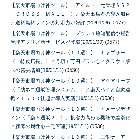
【楽天市場向け神ツール】 アイル〈一元管理ＡＳＰ
「ＣＲＯＳＳ ＭＡＬＬ」〉／楽天出店者の導入加速
／送料無料ラインの対応力が好評 ('20/01/09)
(0577)
【楽天市場向け神ツール】 プッシュ通知配信や運営
管理アプリ／新サービスが登場('20/01/09)
(0577)
【楽天市場向け神ツール〈１０選〉】 キャプサー
〈「特攻店長」〉／月額１万円プランも／クラウド版
への需要増加('19/01/11)
(0530)
【楽天市場向け神ツール〈１０選〉】 アクアリーフ
〈「助ネコ通販管理システム」〉／楽天ペイと自動連
携／１５００社超に導入実績('19/01/11)
(0530)
【楽天市場向け神ツール〈１０選〉】 イメージデザ
イン〈「楽々通販２」〉／接客力高める機能で差別化
／顧客の属性を一元管理('19/01/11)
(0530)
【楽天市場向け神ツール〈１０選〉】 三愛ケーアー