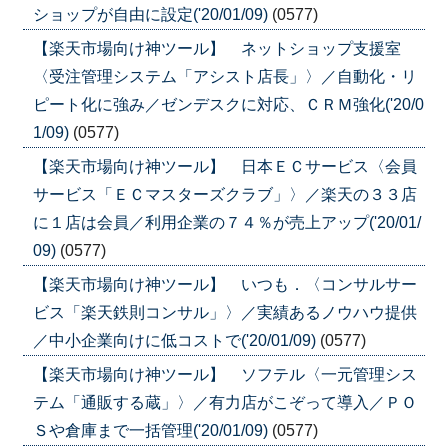
ショップが自由に設定('20/01/09)
(0577)
【楽天市場向け神ツール】 ネットショップ支援室
〈受注管理システム「アシスト店長」〉／自動化・リ
ピート化に強み／ゼンデスクに対応、ＣＲＭ強化('20/0
1/09)
(0577)
【楽天市場向け神ツール】 日本ＥＣサービス〈会員
サービス「ＥＣマスターズクラブ」〉／楽天の３３店
に１店は会員／利用企業の７４％が売上アップ('20/01/
09)
(0577)
【楽天市場向け神ツール】 いつも．〈コンサルサー
ビス「楽天鉄則コンサル」〉／実績あるノウハウ提供
／中小企業向けに低コストで('20/01/09)
(0577)
【楽天市場向け神ツール】 ソフテル〈一元管理シス
テム「通販する蔵」〉／有力店がこぞって導入／ＰＯ
Ｓや倉庫まで一括管理('20/01/09)
(0577)