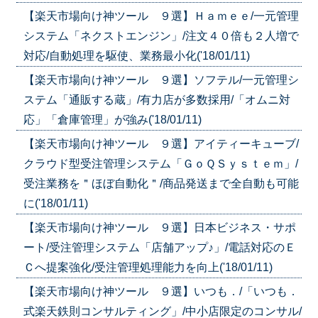
【楽天市場向け神ツール ９選】Ｈａｍｅｅ/一元管理
システム「ネクストエンジン」/注文４０倍も２人増で
対応/自動処理を駆使、業務最小化('18/01/11)
【楽天市場向け神ツール ９選】ソフテル/一元管理シ
ステム「通販する蔵」/有力店が多数採用/「オムニ対
応」「倉庫管理」が強み('18/01/11)
【楽天市場向け神ツール ９選】アイティーキューブ/
クラウド型受注管理システム「ＧｏＱＳｙｓｔｅｍ」/
受注業務を＂ほぼ自動化＂/商品発送まで全自動も可能
に('18/01/11)
【楽天市場向け神ツール ９選】日本ビジネス・サポ
ート/受注管理システム「店舗アップ♪」/電話対応のＥ
Ｃへ提案強化/受注管理処理能力を向上('18/01/11)
【楽天市場向け神ツール ９選】いつも．/「いつも．
式楽天鉄則コンサルティング」/中小店限定のコンサル/