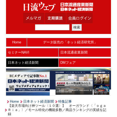
Home
データ販売の「ネット経済研究所」
セミナーNAVI
日本流通産業新聞
日本ネット経済新聞
DMフェア
Home
日本ネット経済新聞
特集記事
【楽天市場向け神ツール〈１０選〉】 オーガランド〈「ｏｇａ
Ｒｉａ」〉／モール特化の機能多数／商品ランキングの実績を記
録