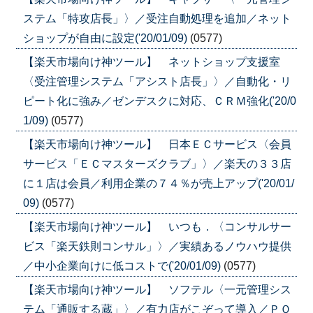
ステム「特攻店長」〉／受注自動処理を追加／ネット
ショップが自由に設定('20/01/09)
(0577)
【楽天市場向け神ツール】 ネットショップ支援室
〈受注管理システム「アシスト店長」〉／自動化・リ
ピート化に強み／ゼンデスクに対応、ＣＲＭ強化('20/0
1/09)
(0577)
【楽天市場向け神ツール】 日本ＥＣサービス〈会員
サービス「ＥＣマスターズクラブ」〉／楽天の３３店
に１店は会員／利用企業の７４％が売上アップ('20/01/
09)
(0577)
【楽天市場向け神ツール】 いつも．〈コンサルサー
ビス「楽天鉄則コンサル」〉／実績あるノウハウ提供
／中小企業向けに低コストで('20/01/09)
(0577)
【楽天市場向け神ツール】 ソフテル〈一元管理シス
テム「通販する蔵」〉／有力店がこぞって導入／ＰＯ