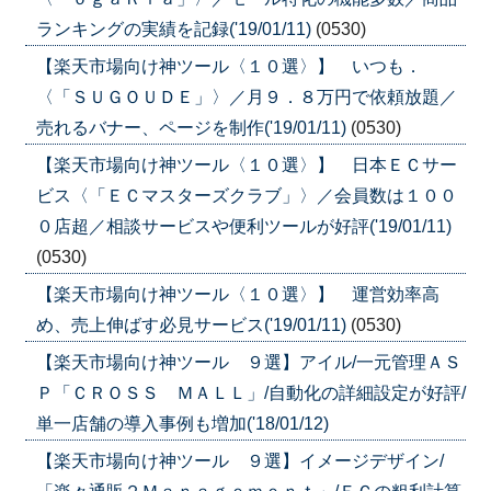
ランキングの実績を記録('19/01/11)
(0530)
【楽天市場向け神ツール〈１０選〉】 いつも．
〈「ＳＵＧＯＵＤＥ」〉／月９．８万円で依頼放題／
売れるバナー、ページを制作('19/01/11)
(0530)
【楽天市場向け神ツール〈１０選〉】 日本ＥＣサー
ビス〈「ＥＣマスターズクラブ」〉／会員数は１００
０店超／相談サービスや便利ツールが好評('19/01/11)
(0530)
【楽天市場向け神ツール〈１０選〉】 運営効率高
め、売上伸ばす必見サービス('19/01/11)
(0530)
【楽天市場向け神ツール ９選】アイル/一元管理ＡＳ
Ｐ「ＣＲＯＳＳ ＭＡＬＬ」/自動化の詳細設定が好評/
単一店舗の導入事例も増加('18/01/12)
【楽天市場向け神ツール ９選】イメージデザイン/