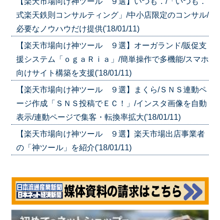
【楽天市場向け神ツール ９選】いつも．/「いつも．
式楽天鉄則コンサルティング」/中小店限定のコンサル/
必要なノウハウだけ提供('18/01/11)
【楽天市場向け神ツール ９選】オーガランド/販促支
援システム「ｏｇａＲｉａ」/簡単操作で多機能/スマホ
向けサイト構築を支援('18/01/11)
【楽天市場向け神ツール ９選】まくら/ＳＮＳ連動ペ
ージ作成「ＳＮＳ投稿でＥＣ！」/インスタ画像を自動
表示/連動ページで集客・転換率拡大('18/01/11)
【楽天市場向け神ツール ９選】楽天市場出店事業者
の「神ツール」を紹介('18/01/11)