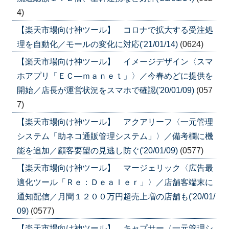
4)
【楽天市場向け神ツール】 コロナで拡大する受注処
理を自動化／モールの変化に対応('21/01/14)
(0624)
【楽天市場向け神ツール】 イメージデザイン〈スマ
ホアプリ「ＥＣ―ｍａｎｅｔ」〉／今春めどに提供を
開始／店長が運営状況をスマホで確認('20/01/09)
(057
7)
【楽天市場向け神ツール】 アクアリーフ〈一元管理
システム「助ネコ通販管理システム」〉／備考欄に機
能を追加／顧客要望の見逃し防ぐ('20/01/09)
(0577)
【楽天市場向け神ツール】 マージェリック〈広告最
適化ツール「Ｒｅ：Ｄｅａｌｅｒ」〉／店舗客端末に
通知配信／月間１２００万円超売上増の店舗も('20/01/
09)
(0577)
【楽天市場向け神ツール】 キャプサー〈一元管理シ