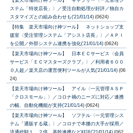
【楽天市場向け神ツール】 キャプサー〈一元管理シ
ステム「特攻店長」〉／受注自動処理が好評／独自カ
スタマイズとの組み合わせも('21/01/14)
(0624)
【特集 楽天市場向け神ツール】 ネットショップ支
援室〈受注管理システム「アシスト店長」〉／ＡＰＩ
を公開／外部システム連携を強化('21/01/14)
(0624)
【楽天市場向け神ツール】 日本ＥＣサービス〈会員
サービス「ＥＣマスターズクラブ」〉／利用者６００
０人超／楽天店の運営便利ツールが人気('21/01/14)
(06
24)
【楽天市場向け神ツール】 アイル〈一元管理ＡＳＰ
「クロスモール」〉／コロナ禍のニーズに対応／連携
の幅、自動化機能が支持('21/01/14)
(0624)
【楽天市場向け神ツール】 ソフテル〈一元管理シス
テム「通販する蔵」〉／コロナで本腰の大手が採用／
流通総額１．２倍、基幹連携など好評('21/01/14)
(062