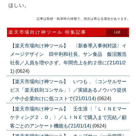
ほしい。
記事は取材・執筆時の情報で、現在は異なる場合があります。
楽天市場向け神ツール 特集記事
List
【楽天市場向け神ツール】 〈新春導入事例対談〉イ
メージデザイン 田中利和社長、サン食品 飯沼雅浩
社長／人員を増やさず、年間売上を約２倍に('21/01/2
1)
(0624)
【楽天市場向け神ツール】 いつも．〈コンサルサー
ビス「楽天鉄則コンサル」〉／実績あるノウハウ提供
／中小企業向けに低コストで('21/01/14)
(0624)
【楽天市場向け神ツール】 壬生浪〈「ＬＩＮＥマー
ケティング２．０」〉／ＬＩＮＥで購入まで完結／顧
客ごとのアンケート機能も('21/01/14)
(0624)