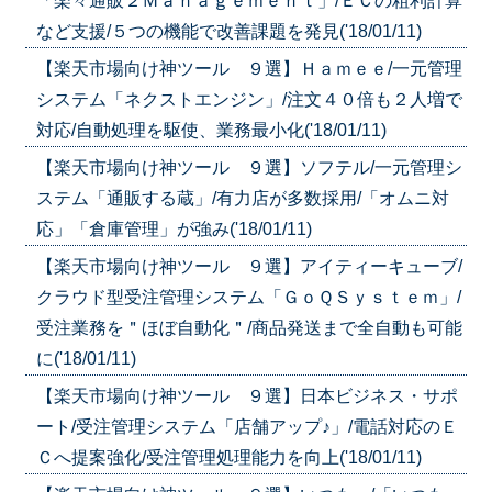
「楽々通販２Ｍａｎａｇｅｍｅｎｔ」/ＥＣの粗利計算
など支援/５つの機能で改善課題を発見('18/01/11)
【楽天市場向け神ツール ９選】Ｈａｍｅｅ/一元管理
システム「ネクストエンジン」/注文４０倍も２人増で
対応/自動処理を駆使、業務最小化('18/01/11)
【楽天市場向け神ツール ９選】ソフテル/一元管理シ
ステム「通販する蔵」/有力店が多数採用/「オムニ対
応」「倉庫管理」が強み('18/01/11)
【楽天市場向け神ツール ９選】アイティーキューブ/
クラウド型受注管理システム「ＧｏＱＳｙｓｔｅｍ」/
受注業務を＂ほぼ自動化＂/商品発送まで全自動も可能
に('18/01/11)
【楽天市場向け神ツール ９選】日本ビジネス・サポ
ート/受注管理システム「店舗アップ♪」/電話対応のＥ
Ｃへ提案強化/受注管理処理能力を向上('18/01/11)