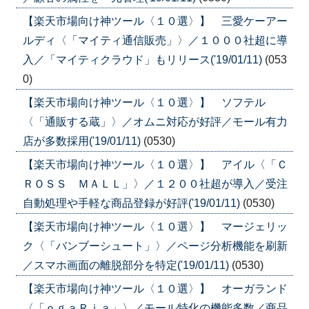
【楽天市場向け神ツール〈１０選〉】 三愛ケーアー
ルディ〈「マイティ通信販売」〉／１０００社超に導
入／「マイティクラウド」もリリース('19/01/11)
(053
0)
【楽天市場向け神ツール〈１０選〉】 ソフテル
〈「通販する蔵」〉／オムニ対応が好評／モール有力
店が多数採用('19/01/11)
(0530)
【楽天市場向け神ツール〈１０選〉】 アイル〈「Ｃ
ＲＯＳＳ ＭＡＬＬ」〉／１２００社超が導入／受注
自動処理や手軽な商品登録が好評('19/01/11)
(0530)
【楽天市場向け神ツール〈１０選〉】 マージェリッ
ク〈「バンブーシュート」〉／ページ分析機能を刷新
／スマホ画面の離脱部分を特定('19/01/11)
(0530)
【楽天市場向け神ツール〈１０選〉】 オーガランド
〈「ｏｇａＲｉａ」〉／モール特化の機能多数／商品