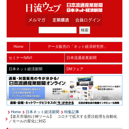
Home
データ販売の「ネット経済研究所」
セミナーNAVI
日本流通産業新聞
日本ネット経済新聞
DMフェア
Home
日本ネット経済新聞
特集記事
【楽天市場向け神ツール】 コロナで拡大する受注処理を自動化
／モールの変化に対応