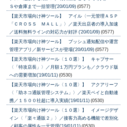
Ｓや倉庫まで一括管理('20/01/09)
(0577)
【楽天市場向け神ツール】 アイル〈一元管理ＡＳＰ
「ＣＲＯＳＳ ＭＡＬＬ」〉／楽天出店者の導入加速
／送料無料ラインの対応力が好評 ('20/01/09)
(0577)
【楽天市場向け神ツール】 プッシュ通知配信や運営
管理アプリ／新サービスが登場('20/01/09)
(0577)
【楽天市場向け神ツール〈１０選〉】 キャプサー
〈「特攻店長」〉／月額１万円プランも／クラウド版
への需要増加('19/01/11)
(0530)
【楽天市場向け神ツール〈１０選〉】 アクアリーフ
〈「助ネコ通販管理システム」〉／楽天ペイと自動連
携／１５００社超に導入実績('19/01/11)
(0530)
【楽天市場向け神ツール〈１０選〉】 イメージデザ
イン〈「楽々通販２」〉／接客力高める機能で差別化
／顧客の属性を一元管理('19/01/11)
(0530)