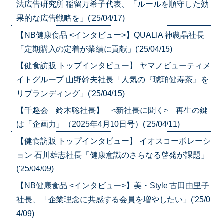
法広告研究所 稲留万希子代表、「ルールを順守した効
果的な広告戦略を」('25/04/17)
【NB健康食品 <インタビュー>】QUALIA 神農晶社長
「定期購入の定着が業績に貢献」('25/04/15)
【健食訪販 トップインタビュー】 ヤマノビューティメ
イトグループ 山野幹夫社長「人気の『琥珀健寿茶』を
リブランディング」('25/04/15)
【千趣会 鈴木聡社長】 <新社長に聞く> 再生の鍵
は「企画力」（2025年4月10日号）('25/04/11)
【健食訪販 トップインタビュー】 イオスコーポレーシ
ョン 石川雄志社長「健康意識のさらなる啓発が課題」
('25/04/09)
【NB健康食品 <インタビュー>】美・Style 古田由里子
社長、「企業理念に共感する会員を増やしたい」('25/0
4/09)