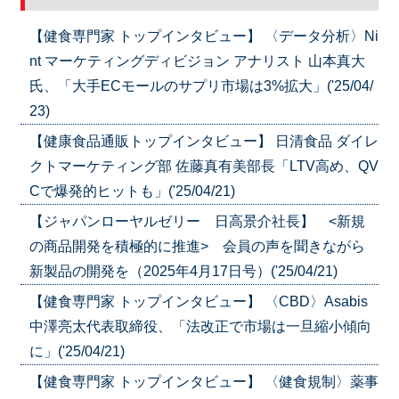
【健食専門家 トップインタビュー】 〈データ分析〉Ni
nt マーケティングディビジョン アナリスト 山本真大
氏、「大手ECモールのサプリ市場は3%拡大」('25/04/
23)
【健康食品通販トップインタビュー】 日清食品 ダイレ
クトマーケティング部 佐藤真有美部長「LTV高め、QV
Cで爆発的ヒットも」('25/04/21)
【ジャパンローヤルゼリー 日高景介社長】 <新規
の商品開発を積極的に推進> 会員の声を聞きながら
新製品の開発を（2025年4月17日号）('25/04/21)
【健食専門家 トップインタビュー】 〈CBD〉Asabis
中澤亮太代表取締役、「法改正で市場は一旦縮小傾向
に」('25/04/21)
【健食専門家 トップインタビュー】 〈健食規制〉薬事