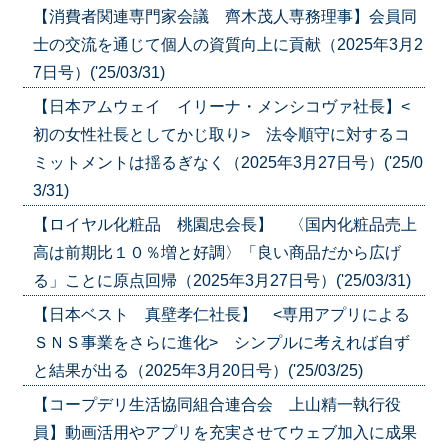
【消費者関連専門家会議 齊木茂人専務理事】会員同
士の交流を通じて個人の資質向上に貢献（2025年3月2
7日号）('25/03/31)
【日本アムウェイ イリーナ・メンシコヴァ社長】<
初の女性社長としてかじ取り> 法令順守に対するコ
ミットメントは揺るぎなく（2025年3月27日号）('25/0
3/31)
【ロイヤル化粧品 桃園忠会長】 〈国内化粧品売上
高は前期比１０％増と好調〉「良い商品だから広げ
る」ことに原点回帰（2025年3月27日号）('25/03/31)
【日本ベスト 真壁孝仁社長】 <専用アプリによる
ＳＮＳ事業をさらに進化> シンプルに考えれば自ず
と結果が出る（2025年3月20日号）('25/03/25)
【コープデリ生活協同組合連合会 上山精一執行役
員】動画活用やアプリを充実させてウェブ加入に成果