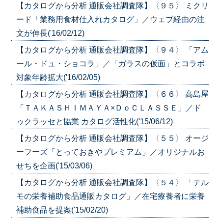
【カタログから分析 通販会社調査隊】〈９５〉 ミクリ
ード「業務用食材仕入れカタログ」／ウェブ経由の注
文が伸長('16/02/12)
【カタログから分析 通販会社調査隊】〈９４〉 「アム
ール・ドュ・ショコラ」／「ガラスの仮面」とコラボ
対象年齢拡大('16/02/05)
【カタログから分析 通販会社調査隊】〈６６〉 高島屋
「ＴＡＫＡＳＨＩＭＡＹＡ×ＤｏＣＬＡＳＳＥ」／ド
ゥクラッセと協業 カタログ活性化('15/06/12)
【カタログから分析 通販会社調査隊】〈５５〉 オージ
ーフーズ「とっておきやプレミアム」／オリジナルお
せちを企画('15/03/06)
【カタログから分析 通販会社調査隊】〈５４〉 「テル
モの栄養補助食品通販カタログ」／在宅療養者に栄養
補助食品を提案('15/02/20)