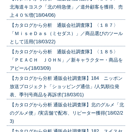
北海道キヨスク「北の特急便」／道外顧客を獲得、売
上４０％増('18/04/06)
【カタログから分析 通販会社調査隊】〈１８７〉
「ＭｉｓｅＤａｓ（ミセダス）」／商品選びのツール
として活用('18/03/22)
【カタログから分析 通販会社調査隊】〈１８５〉
「ＰＥＡＣＨ ＪＯＨＮ」／新キャラクター・商品を
アピール('18/03/09)
【カタログから分析 通販会社調査隊】184 ニッポン
放送プロジェクト「ショッピング通信」/人気順位発
表、季刊号商品を再訴求('18/03/01)
【カタログから分析 通販会社調査隊】北のグルメ「北
のグルメ便」/実店舗で配布、リピーター獲得('18/02/2
3)
【カタログから分析 通販会社調査隊】182 スイスセ