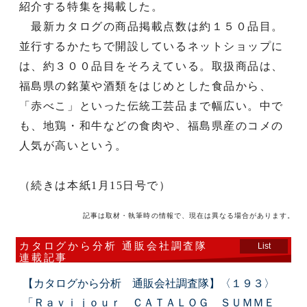
紹介する特集を掲載した。
最新カタログの商品掲載点数は約１５０品目。
並行するかたちで開設しているネットショップに
は、約３００品目をそろえている。取扱商品は、
福島県の銘菓や酒類をはじめとした食品から、
「赤べこ」といった伝統工芸品まで幅広い。中で
も、地鶏・和牛などの食肉や、福島県産のコメの
人気が高いという。
（続きは本紙1月15日号で）
記事は取材・執筆時の情報で、現在は異なる場合があります。
カタログから分析 通販会社調査隊
List
連載記事
【カタログから分析 通販会社調査隊】〈１９３〉
「Ｒａｖｉｊｏｕｒ ＣＡＴＡＬＯＧ ＳＵＭＭＥ