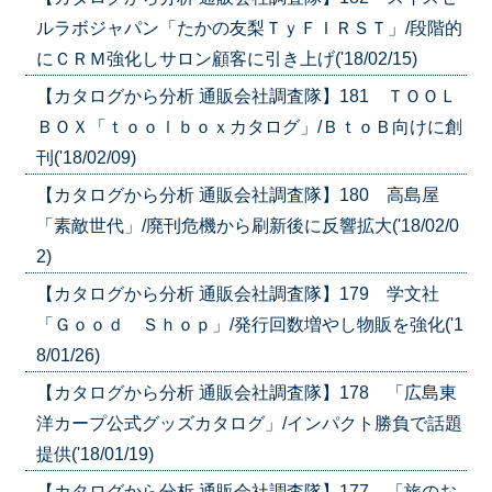
ルラボジャパン「たかの友梨ＴｙＦＩＲＳＴ」/段階的
にＣＲＭ強化しサロン顧客に引き上げ('18/02/15)
【カタログから分析 通販会社調査隊】181 ＴＯＯＬ
ＢＯＸ「ｔｏｏｌｂｏｘカタログ」/ＢｔｏＢ向けに創
刊('18/02/09)
【カタログから分析 通販会社調査隊】180 高島屋
「素敵世代」/廃刊危機から刷新後に反響拡大('18/02/0
2)
【カタログから分析 通販会社調査隊】179 学文社
「Ｇｏｏｄ Ｓｈｏｐ」/発行回数増やし物販を強化('1
8/01/26)
【カタログから分析 通販会社調査隊】178 「広島東
洋カープ公式グッズカタログ」/インパクト勝負で話題
提供('18/01/19)
【カタログから分析 通販会社調査隊】177 「旅のお