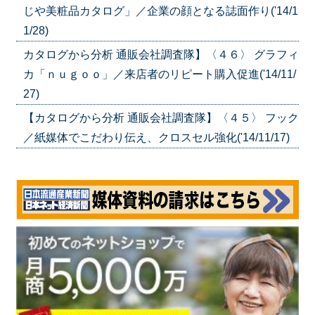
じや美粧品カタログ」／企業の顔となる誌面作り('14/1
1/28)
カタログから分析 通販会社調査隊】〈４６〉 グラフィ
カ「ｎｕｇｏｏ」／来店者のリピート購入促進('14/11/
27)
【カタログから分析 通販会社調査隊】〈４５〉 フック
／紙媒体でこだわり伝え、クロスセル強化('14/11/17)