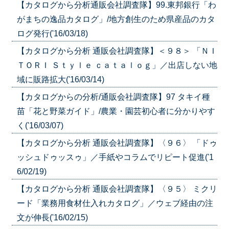
【カタログから分析通販会社調査隊】99.東邦銀行「わ
がまちの逸品カタログ」/地方創生のため県産品のカタ
ログ発行('16/03/18)
【カタログから分析 通販会社調査隊】＜９８＞ 「ＮＩ
ＴＯＲＩ Ｓｔｙｌｅ ｃａｔａｌｏｇ」／出店しない地
域に販路拡大('16/03/14)
【カタログからの分析/通販会社調査隊】97 タキイ種
苗「花と野菜ガイド」/農業・園芸初心者に分かりやす
く('16/03/07)
【カタログから分析 通販会社調査隊】〈９６〉 「ドゥ
ッシュドゥッスゥ」／手紙やコラムでリピート促進('1
6/02/19)
【カタログから分析 通販会社調査隊】〈９５〉 ミクリ
ード「業務用食材仕入れカタログ」／ウェブ経由の注
文が伸長('16/02/15)