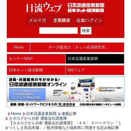
Home
データ販売の「ネット経済研究所」
セミナーNAVI
日本流通産業新聞
日本ネット経済新聞
DMフェア
Home
日本流通産業新聞
連載記事
カタログから分析 通販会社調査隊
【カタログから分析 通販会社調査隊】〈４９〉 スペースワン「う
つくしま良品本舗」／観光情報など福島県に関連する読み物記事