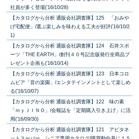
社員が多く登場('16/10/28)
【カタログから分析 通販会社調査隊】125 「おみや
げ宅配便」/選ぶ楽しみを味わえる工夫が好評('16/10/2
1)
【カタログから分析 通販会社調査隊】124 石井スポ
ーツ「THE EARTH」/創刊４０号記念版発行全商品プ
レゼント企画も('16/10/14)
【カタログから分析 通販会社調査隊】123 日本コロ
ムビア「音の楽園」/エンタテインメントとして楽しめ
る('16/10/07)
【カタログから分析 通販会社調査隊】122 味の素
「ｍｙＪＩＮＯ」/会報誌を「定期購入引き上げ」に活
用('16/09/30)
【カタログから分析 通販会社調査隊】121 アピタネ
ットスーパー シニア専用カタログ/購買動向基に１５