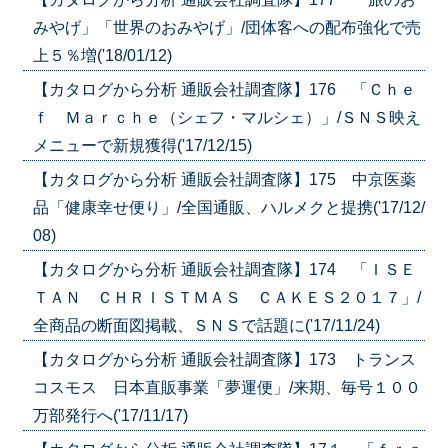
みやげ」「世界のおみやげ」/団体客への配布強化で売
上５％増('18/01/12)
【カタログから分析 通販会社調査隊】176 「Ｃｈｅ
ｆ Ｍａｒｃｈｅ（シェフ・マルシェ）」/ＳＮＳ映え
メニューで新規獲得('17/12/15)
【カタログから分析 通販会社調査隊】175 中京医薬
品「健康幸せ便り」/全国通販、ハルメクと提携('17/12/
08)
【カタログから分析 通販会社調査隊】174 「ＩＳＥ
ＴＡＮ ＣＨＲＩＳＴＭＡＳ ＣＡＫＥＳ２０１７」/
全商品の断面図掲載、ＳＮＳで話題に('17/11/24)
【カタログから分析 通販会社調査隊】173 トランス
コスモス 日本直販事業「夢運便」/来期、毎号１００
万部発行へ('17/11/17)