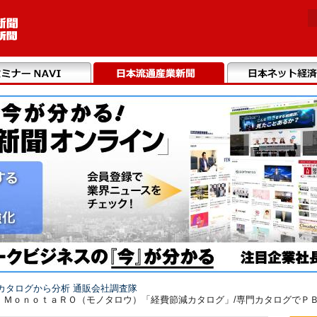
カタログから分析 通販会社調査隊
3 ＭｏｎｏｔａＲＯ（モノタロウ）「経費節減カタログ」/専門カタログでＰ