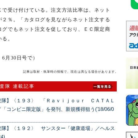
。
で受け付けている。注文方法比率は、ネット
が２％。「カタログを見ながらネット注文する
ログでもネット注文を促しており、ＥＣ限定商
いる。
6月30日号で）
記事は取材・執筆時の情報で、現在は異なる場合があります。
査隊 連載記事
査隊】〈１９３〉 「Ｒａｖｉｊｏｕｒ ＣＡＴＡＬ
コンビニ限定版」を発刊、新規獲得狙う('18/06/0
査隊】〈１９２〉 サンスター「健康道場」／ヘルス
4)