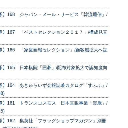
隊】168 ジャパン・メール・サービス「韓流通信」/
隊】167 「ベストセレクション２０１７」/構成見直
隊】166 「家庭画報セレクション」/顧客層拡大へ誌
隊】165 日本棋院「囲碁」/配布対象拡大で認知度向
隊】164 あきゅらいず会報誌兼カタログ「すふふ」/
8)
隊】161 トランスコスモス 日本直販事業「楽歳」/
5)
隊】162 集英社「フラッグショップマガジン」別冊