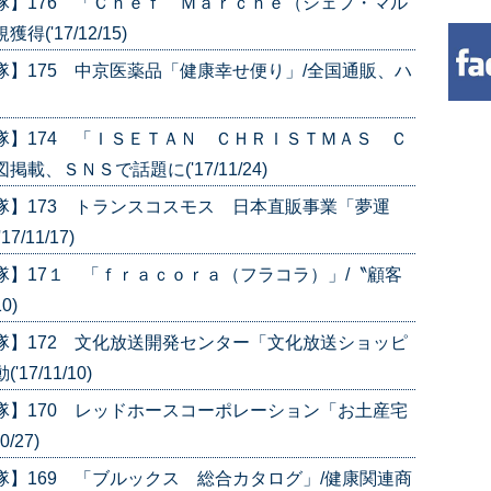
隊】176 「Ｃｈｅｆ Ｍａｒｃｈｅ（シェフ・マル
'17/12/15)
隊】175 中京医薬品「健康幸せ便り」/全国通販、ハ
隊】174 「ＩＳＥＴＡＮ ＣＨＲＩＳＴＭＡＳ Ｃ
、ＳＮＳで話題に('17/11/24)
隊】173 トランスコスモス 日本直販事業「夢運
11/17)
隊】17１ 「ｆｒａｃｏｒａ（フラコラ）」/〝顧客
0)
隊】172 文化放送開発センター「文化放送ショッピ
7/11/10)
隊】170 レッドホースコーポレーション「お土産宅
/27)
隊】169 「ブルックス 総合カタログ」/健康関連商