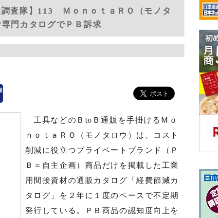
社調査隊】113 ＭｏｎｏｔａＲＯ（モノタ
/専門カタログでＰＢ訴求
工具などのＢtoＢ通販を手掛けるＭｏ
ｎｏｔａＲＯ（モノタロウ）は、コスト
削減に役立つプライベートブランド（Ｐ
Ｂ＝自主企画）商品だけを掲載した工業
用間接資材の通販カタログ「経費節減カ
タログ」を２年に１度のペースで不定期
発行している。ＰＢ商品の認知度向上を