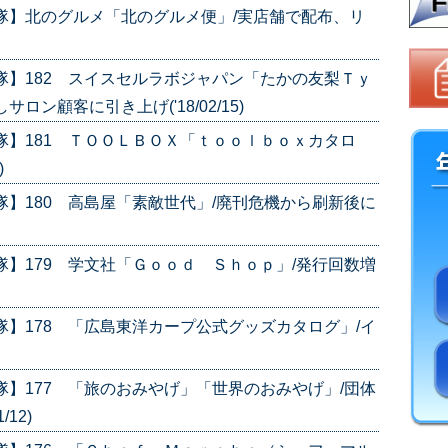
隊】北のグルメ「北のグルメ便」/実店舗で配布、リ
隊】182 スイスセルラボジャパン「たかの友梨Ｔｙ
ン顧客に引き上げ('18/02/15)
隊】181 ＴＯＯＬＢＯＸ「ｔｏｏｌｂｏｘカタロ
)
隊】180 高島屋「素敵世代」/廃刊危機から刷新後に
隊】179 学文社「Ｇｏｏｄ Ｓｈｏｐ」/発行回数増
隊】178 「広島東洋カープ公式グッズカタログ」/イ
隊】177 「旅のおみやげ」「世界のおみやげ」/団体
12)