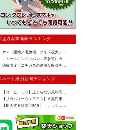
本流通産業新聞ランキング
ヤマト運輸／宅急便、サイズ拡大／…
ニュースキンジャパン／表参道にカ…
消費者庁／ニチガスの違法な取引を…
本ネット経済新聞ランキング
【コーヒーＥＣ】止まらない原料高…
【リカバリーウエアＥＣ】６兆円市…
【拡大する冷凍宅配食】 ナッシュ…