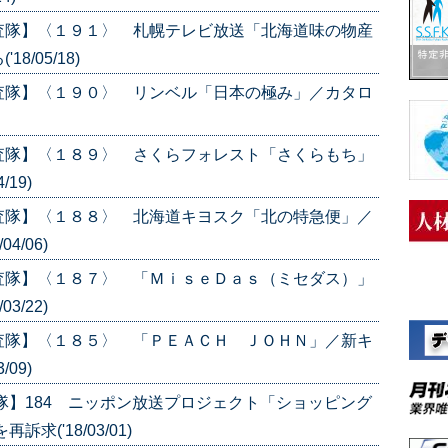
査隊】〈１９１〉 札幌テレビ放送「北海道味の物産
/05/18)
査隊】〈１９０〉 リンベル「日本の極み」／カタロ
査隊】〈１８９〉 さくらフォレスト「さくらもち」
19)
査隊】〈１８８〉 北海道キヨスク「北の特急便」／
4/06)
査隊】〈１８７〉 「ＭｉｓｅＤａｓ（ミセダス）」
3/22)
査隊】〈１８５〉 「ＰＥＡＣＨ ＪＯＨＮ」／新キ
09)
隊】184 ニッポン放送プロジェクト「ショッピング
('18/03/01)