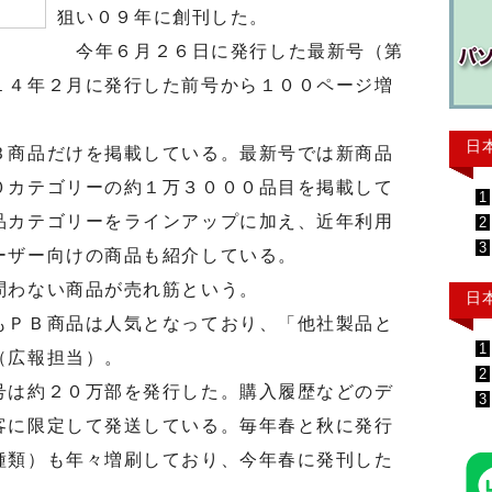
狙い０９年に創刊した。
今年６月２６日に発行した最新号（第
１４年２月に発行した前号から１００ページ増
日
商品だけを掲載している。最新号では新商品
０カテゴリーの約１万３０００品目を掲載して
1
品カテゴリーをラインアップに加え、近年利用
2
3
ーザー向けの商品も紹介している。
わない商品が売れ筋という。
日
ＰＢ商品は人気となっており、「他社製品と
1
（広報担当）。
2
は約２０万部を発行した。購入履歴などのデ
3
客に限定して発送している。毎年春と秋に発行
種類）も年々増刷しており、今年春に発刊した