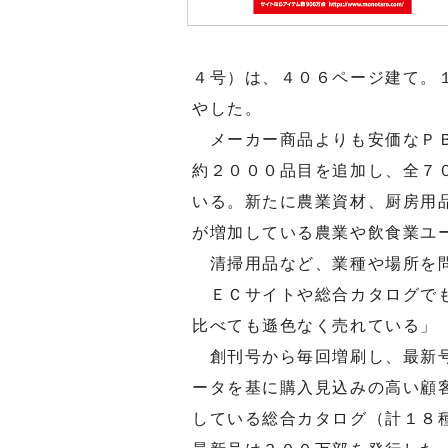
４号）は、４０６ページ建て。
やした。
メーカー商品よりも安価なＰＢ
約２０００品目を追加し、全７
いる。新たに農業資材、厨房用
が増加している農業や飲食業ユ
清掃用品など、業種や場所を問
ＥＣサイトや総合カタログでも
比べても遜色なく売れている」
創刊号から毎回増刷し、最新号
ータを基に購入見込みの高い顧
している総合カタログ（計１８