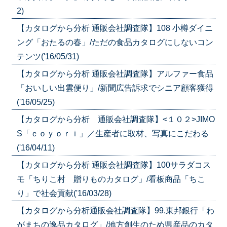
2)
【カタログから分析 通販会社調査隊】108 小樽ダイニ
ング「おたるの春」/ただの食品カタログにしないコン
テンツ('16/05/31)
【カタログから分析 通販会社調査隊】アルファー食品
「おいしい出雲便り」/新聞広告訴求でシニア顧客獲得
('16/05/25)
【カタログから分析 通販会社調査隊】<１０２>JIMO
S「ｃｏｙｏｒｉ」／生産者に取材、写真にこだわる
('16/04/11)
【カタログから分析 通販会社調査隊】100サラダコス
モ「ちりこ村 贈りものカタログ」/看板商品「ちこ
り」で社会貢献('16/03/28)
【カタログから分析通販会社調査隊】99.東邦銀行「わ
がまちの逸品カタログ」/地方創生のため県産品のカタ