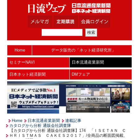
Home
データ販売の「ネット経済研究所」
セミナーNAVI
日本流通産業新聞
日本ネット経済新聞
DMフェア
Home
日本流通産業新聞
連載記事
カタログから分析 通販会社調査隊
【カタログから分析 通販会社調査隊】174 「ＩＳＥＴＡＮ Ｃ
ＨＲＩＳＴＭＡＳ ＣＡＫＥＳ２０１７」/全商品の断面図掲載、