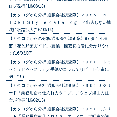
ログ発行('16/03/18)
【カタログから分析 通販会社調査隊】＜９８＞ 「ＮＩ
ＴＯＲＩ Ｓｔｙｌｅ ｃａｔａｌｏｇ」／出店しない地
域に販路拡大('16/03/14)
【カタログからの分析/通販会社調査隊】97 タキイ種
苗「花と野菜ガイド」/農業・園芸初心者に分かりやす
く('16/03/07)
【カタログから分析 通販会社調査隊】〈９６〉 「ドゥ
ッシュドゥッスゥ」／手紙やコラムでリピート促進('1
6/02/19)
【カタログから分析 通販会社調査隊】〈９５〉 ミクリ
ード「業務用食材仕入れカタログ」／ウェブ経由の注
文が伸長('16/02/15)
【カタログから分析 通販会社調査隊】〈９５〉 ミクリ
ード「業務用食材仕入れカタログ」／ウェブ経由の注