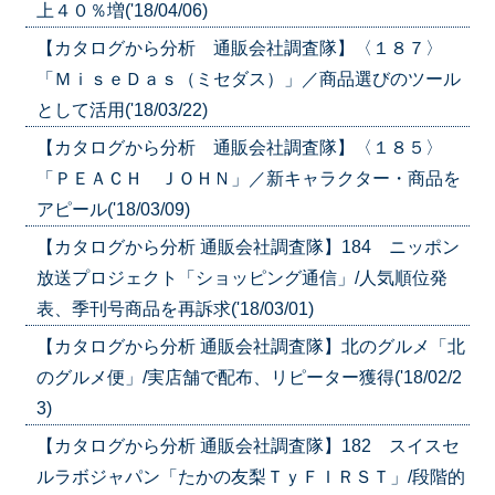
上４０％増('18/04/06)
【カタログから分析 通販会社調査隊】〈１８７〉
「ＭｉｓｅＤａｓ（ミセダス）」／商品選びのツール
として活用('18/03/22)
【カタログから分析 通販会社調査隊】〈１８５〉
「ＰＥＡＣＨ ＪＯＨＮ」／新キャラクター・商品を
アピール('18/03/09)
【カタログから分析 通販会社調査隊】184 ニッポン
放送プロジェクト「ショッピング通信」/人気順位発
表、季刊号商品を再訴求('18/03/01)
【カタログから分析 通販会社調査隊】北のグルメ「北
のグルメ便」/実店舗で配布、リピーター獲得('18/02/2
3)
【カタログから分析 通販会社調査隊】182 スイスセ
ルラボジャパン「たかの友梨ＴｙＦＩＲＳＴ」/段階的