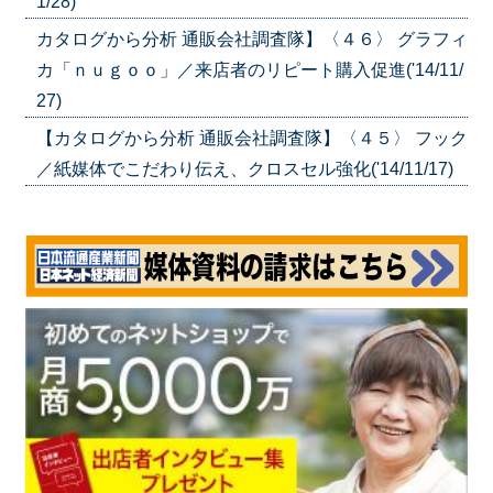
1/28)
カタログから分析 通販会社調査隊】〈４６〉 グラフィ
カ「ｎｕｇｏｏ」／来店者のリピート購入促進('14/11/
27)
【カタログから分析 通販会社調査隊】〈４５〉 フック
／紙媒体でこだわり伝え、クロスセル強化('14/11/17)