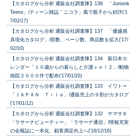
【カタログから分析 通販会社調査隊】138 「Junior&
Teens」/ティーン雑誌「ニコラ」風で親子から好評('1
7/02/17)
【カタログから分析 通販会社調査隊】137 「優越感
具現化カタログ」/部数、ページ数、商品数を拡大('17/
02/10)
【カタログから分析 通販会社調査隊】134 新日本カ
レンダー「１０歳からの暮らしと介護ｖｏｌ２」/動物
病院２０００件で配布('17/01/20)
【カタログから分析 通販会社調査隊】133 イワトー
「ＪＡＰＡＮ Ｔｉｌａ」/通販売上の９割がカタログ
('17/01/12)
【カタログから分析 通販会社調査隊】132 ヤマサキ
「ラサーナビューティー」「ラサーナ通信」/情報充実
の会報誌に一本化、顧客満足向上へ('16/12/16)