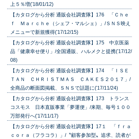
上５％増('18/01/12)
【カタログから分析 通販会社調査隊】176 「Ｃｈｅ
ｆ Ｍａｒｃｈｅ（シェフ・マルシェ）」/ＳＮＳ映え
メニューで新規獲得('17/12/15)
【カタログから分析 通販会社調査隊】175 中京医薬
品「健康幸せ便り」/全国通販、ハルメクと提携('17/12/
08)
【カタログから分析 通販会社調査隊】174 「ＩＳＥ
ＴＡＮ ＣＨＲＩＳＴＭＡＳ ＣＡＫＥＳ２０１７」/
全商品の断面図掲載、ＳＮＳで話題に('17/11/24)
【カタログから分析 通販会社調査隊】173 トランス
コスモス 日本直販事業「夢運便」/来期、毎号１００
万部発行へ('17/11/17)
【カタログから分析 通販会社調査隊】17１ 「ｆｒａ
ｃｏｒａ（フラコラ）」/〝顧客参加型〟追求、読者が