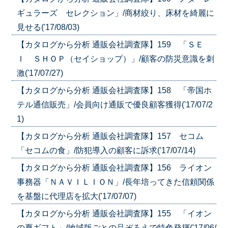
ギュラーズ セレクション」/商材絞り、床材を綺麗に
見せる('17/08/03)
【カタログから分析 通販会社調査隊】159 「ＳＥ
Ｉ ＳＨＯＰ（セイショップ）」/顧客の防災意識を刺
激('17/07/27)
【カタログから分析 通販会社調査隊】158 「帝国ホ
テル通信販売」/会員向け通販で優良顧客獲得('17/07/2
1)
【カタログから分析 通販会社調査隊】157 セコム
「セコムの食」/防犯導入の顧客に訴求('17/07/14)
【カタログから分析 通販会社調査隊】156 ライオン
事務器「ＮＡＶＩＬＩＯＮ」/長年培ってきた信頼関係
を基盤に代理店を拡大('17/07/07)
【カタログから分析 通販会社調査隊】155 「イオン
の夏ギフト」/地域版ごとの品ぞろえで特色発揮('17/06/