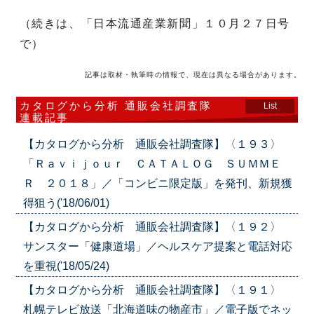
（続きは、「日本流通産業新聞」１０月２７日号
で）
記事は取材・執筆時の情報で、現在は異なる場合があります。
カタログから分析 通販会社調査隊
List
連載記事
【カタログから分析 通販会社調査隊】〈１９３〉
「Ｒａｖｉｊｏｕｒ ＣＡＴＡＬＯＧ ＳＵＭＭＥ
Ｒ ２０１８」／「コンビニ限定版」を発刊、新規獲
得狙う('18/06/01)
【カタログから分析 通販会社調査隊】〈１９２〉
サンスター「健康道場」／ヘルスケア提案と電話対応
を重視('18/05/24)
【カタログから分析 通販会社調査隊】〈１９１〉
札幌テレビ放送「北海道味の物産市」／電子版でネッ