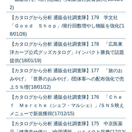
2)
【カタログから分析 通販会社調査隊】179 学文社
「Ｇｏｏｄ Ｓｈｏｐ」/発行回数増やし物販を強化('1
8/01/26)
【カタログから分析 通販会社調査隊】178 「広島東
洋カープ公式グッズカタログ」/インパクト勝負で話題
提供('18/01/19)
【カタログから分析 通販会社調査隊】177 「旅のお
みやげ」「世界のおみやげ」/団体客への配布強化で売
上５％増('18/01/12)
【カタログから分析 通販会社調査隊】176 「Ｃｈｅ
ｆ Ｍａｒｃｈｅ（シェフ・マルシェ）」/ＳＮＳ映え
メニューで新規獲得('17/12/15)
【カタログから分析 通販会社調査隊】175 中京医薬
品「健康幸せ便り」/全国通販、ハルメクと提携('17/12/