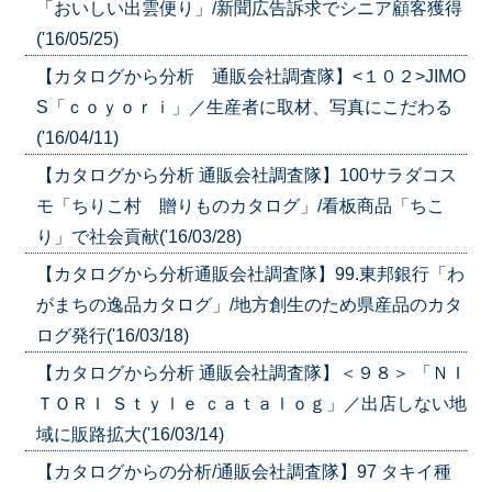
「おいしい出雲便り」/新聞広告訴求でシニア顧客獲得
('16/05/25)
【カタログから分析 通販会社調査隊】<１０２>JIMO
S「ｃｏｙｏｒｉ」／生産者に取材、写真にこだわる
('16/04/11)
【カタログから分析 通販会社調査隊】100サラダコス
モ「ちりこ村 贈りものカタログ」/看板商品「ちこ
り」で社会貢献('16/03/28)
【カタログから分析通販会社調査隊】99.東邦銀行「わ
がまちの逸品カタログ」/地方創生のため県産品のカタ
ログ発行('16/03/18)
【カタログから分析 通販会社調査隊】＜９８＞ 「ＮＩ
ＴＯＲＩ Ｓｔｙｌｅ ｃａｔａｌｏｇ」／出店しない地
域に販路拡大('16/03/14)
【カタログからの分析/通販会社調査隊】97 タキイ種