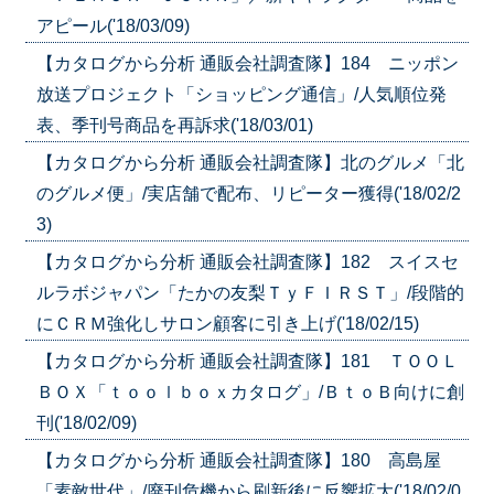
アピール('18/03/09)
【カタログから分析 通販会社調査隊】184 ニッポン
放送プロジェクト「ショッピング通信」/人気順位発
表、季刊号商品を再訴求('18/03/01)
【カタログから分析 通販会社調査隊】北のグルメ「北
のグルメ便」/実店舗で配布、リピーター獲得('18/02/2
3)
【カタログから分析 通販会社調査隊】182 スイスセ
ルラボジャパン「たかの友梨ＴｙＦＩＲＳＴ」/段階的
にＣＲＭ強化しサロン顧客に引き上げ('18/02/15)
【カタログから分析 通販会社調査隊】181 ＴＯＯＬ
ＢＯＸ「ｔｏｏｌｂｏｘカタログ」/ＢｔｏＢ向けに創
刊('18/02/09)
【カタログから分析 通販会社調査隊】180 高島屋
「素敵世代」/廃刊危機から刷新後に反響拡大('18/02/0