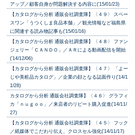
アップ／顧客自身が問題解決する内容に('15/01/23)
【カタログから分析 通販会社調査隊】〈４９〉 スペー
スワン「うつくしま良品本舗」／観光情報など福島県
に関連する読み物記事も('15/01/16)
【カタログから分析 通販会社調査隊】〈４８〉 ファン
ジェリー「ＣＡＮＤＯ」／ＡＲによる動画配信を開始
('14/12/06)
【カタログから分析 通販会社調査隊】〈４７〉 「よー
じや美粧品カタログ」／企業の顔となる誌面作り('14/1
1/28)
カタログから分析 通販会社調査隊】〈４６〉 グラフィ
カ「ｎｕｇｏｏ」／来店者のリピート購入促進('14/11/
27)
【カタログから分析 通販会社調査隊】〈４５〉 フック
／紙媒体でこだわり伝え、クロスセル強化('14/11/17)