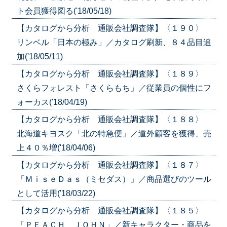
ト会員獲得図る('18/05/18)
【カタログから分析 通販会社調査隊】〈１９０〉
リンベル「日本の極み」／カタログ刷新、８４品目追
加('18/05/11)
【カタログから分析 通販会社調査隊】〈１８９〉
さくらフォレスト「さくらもち」／従業員の個性にフ
ォーカス('18/04/19)
【カタログから分析 通販会社調査隊】〈１８８〉
北海道キヨスク「北の特急便」／道外顧客を獲得、売
上４０％増('18/04/06)
【カタログから分析 通販会社調査隊】〈１８７〉
「ＭｉｓｅＤａｓ（ミセダス）」／商品選びのツール
として活用('18/03/22)
【カタログから分析 通販会社調査隊】〈１８５〉
「ＰＥＡＣＨ ＪＯＨＮ」／新キャラクター・商品を