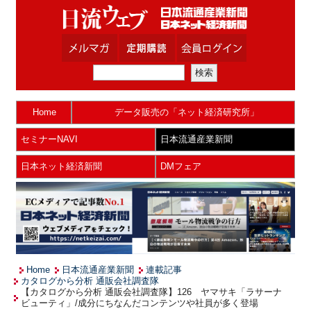
Home
データ販売の「ネット経済研究所」
セミナーNAVI
日本流通産業新聞
日本ネット経済新聞
DMフェア
Home
日本流通産業新聞
連載記事
カタログから分析 通販会社調査隊
【カタログから分析 通販会社調査隊】126 ヤマサキ「ラサーナ
ビューティ」/成分にちなんだコンテンツや社員が多く登場