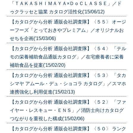
「ＴＡＫＡＳＨＩＭＡＹＡ×ＤｏＣＬＡＳＳＥ」／ド
ゥクラッセと協業 カタログ活性化('15/06/12)
【カタログから分析 通販会社調査隊】〈５５〉 オージ
ーフーズ「とっておきやプレミアム」／オリジナルお
せちを企画('15/03/06)
【カタログから分析 通販会社調査隊】〈５４〉 「テル
モの栄養補助食品通販カタログ」／在宅療養者に栄養
補助食品を提案('15/02/20)
【カタログから分析 通販会社調査隊】〈５３〉 「タカ
シマヤ アムール・デュ・ショコラ カタログ」／スマホ
連携強化し利用促進('15/02/13)
【カタログから分析 通販会社調査隊】〈５２〉 「ファ
イヤー・レスキュー・ＥＮＳ」／消防士向けカタログ
つながりを重視した構成('15/02/06)
【カタログから分析 通販会社調査隊】〈５０〉 ランク