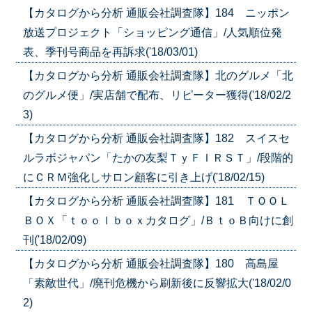
【カタログから分析 通販会社調査隊】184 ニッポン
放送プロジェクト「ショッピング通信」/人気順位発
表、季刊号商品を再訴求('18/03/01)
【カタログから分析 通販会社調査隊】北のグルメ「北
のグルメ便」/実店舗で配布、リピーター獲得('18/02/2
3)
【カタログから分析 通販会社調査隊】182 スイスセ
ルラボジャパン「たかの友梨ＴｙＦＩＲＳＴ」/段階的
にＣＲＭ強化しサロン顧客に引き上げ('18/02/15)
【カタログから分析 通販会社調査隊】181 ＴＯＯＬ
ＢＯＸ「ｔｏｏｌｂｏｘカタログ」/ＢｔｏＢ向けに創
刊('18/02/09)
【カタログから分析 通販会社調査隊】180 高島屋
「素敵世代」/廃刊危機から刷新後に反響拡大('18/02/0
2)