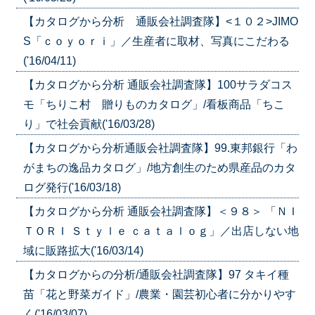
【カタログから分析 通販会社調査隊】<１０２>JIMO
S「ｃｏｙｏｒｉ」／生産者に取材、写真にこだわる
('16/04/11)
【カタログから分析 通販会社調査隊】100サラダコス
モ「ちりこ村 贈りものカタログ」/看板商品「ちこ
り」で社会貢献('16/03/28)
【カタログから分析通販会社調査隊】99.東邦銀行「わ
がまちの逸品カタログ」/地方創生のため県産品のカタ
ログ発行('16/03/18)
【カタログから分析 通販会社調査隊】＜９８＞ 「ＮＩ
ＴＯＲＩ Ｓｔｙｌｅ ｃａｔａｌｏｇ」／出店しない地
域に販路拡大('16/03/14)
【カタログからの分析/通販会社調査隊】97 タキイ種
苗「花と野菜ガイド」/農業・園芸初心者に分かりやす
く('16/03/07)