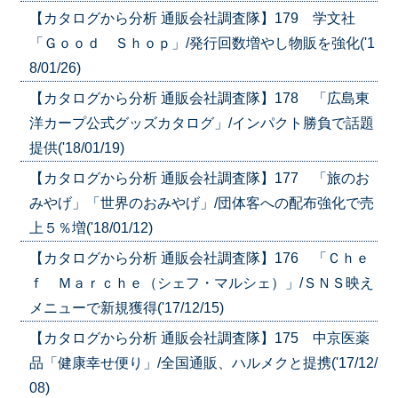
【カタログから分析 通販会社調査隊】179 学文社
「Ｇｏｏｄ Ｓｈｏｐ」/発行回数増やし物販を強化('1
8/01/26)
【カタログから分析 通販会社調査隊】178 「広島東
洋カープ公式グッズカタログ」/インパクト勝負で話題
提供('18/01/19)
【カタログから分析 通販会社調査隊】177 「旅のお
みやげ」「世界のおみやげ」/団体客への配布強化で売
上５％増('18/01/12)
【カタログから分析 通販会社調査隊】176 「Ｃｈｅ
ｆ Ｍａｒｃｈｅ（シェフ・マルシェ）」/ＳＮＳ映え
メニューで新規獲得('17/12/15)
【カタログから分析 通販会社調査隊】175 中京医薬
品「健康幸せ便り」/全国通販、ハルメクと提携('17/12/
08)