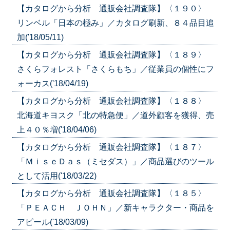
【カタログから分析 通販会社調査隊】〈１９０〉
リンベル「日本の極み」／カタログ刷新、８４品目追
加('18/05/11)
【カタログから分析 通販会社調査隊】〈１８９〉
さくらフォレスト「さくらもち」／従業員の個性にフ
ォーカス('18/04/19)
【カタログから分析 通販会社調査隊】〈１８８〉
北海道キヨスク「北の特急便」／道外顧客を獲得、売
上４０％増('18/04/06)
【カタログから分析 通販会社調査隊】〈１８７〉
「ＭｉｓｅＤａｓ（ミセダス）」／商品選びのツール
として活用('18/03/22)
【カタログから分析 通販会社調査隊】〈１８５〉
「ＰＥＡＣＨ ＪＯＨＮ」／新キャラクター・商品を
アピール('18/03/09)