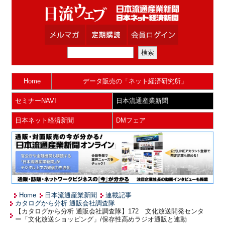
Home
データ販売の「ネット経済研究所」
セミナーNAVI
日本流通産業新聞
日本ネット経済新聞
DMフェア
Home
日本流通産業新聞
連載記事
カタログから分析 通販会社調査隊
【カタログから分析 通販会社調査隊】172 文化放送開発センタ
ー「文化放送ショッピング」/保存性高めラジオ通販と連動