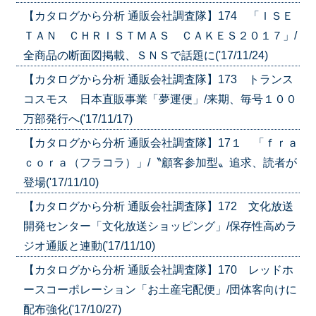
【カタログから分析 通販会社調査隊】174 「ＩＳＥ
ＴＡＮ ＣＨＲＩＳＴＭＡＳ ＣＡＫＥＳ２０１７」/
全商品の断面図掲載、ＳＮＳで話題に('17/11/24)
【カタログから分析 通販会社調査隊】173 トランス
コスモス 日本直販事業「夢運便」/来期、毎号１００
万部発行へ('17/11/17)
【カタログから分析 通販会社調査隊】17１ 「ｆｒａ
ｃｏｒａ（フラコラ）」/〝顧客参加型〟追求、読者が
登場('17/11/10)
【カタログから分析 通販会社調査隊】172 文化放送
開発センター「文化放送ショッピング」/保存性高めラ
ジオ通販と連動('17/11/10)
【カタログから分析 通販会社調査隊】170 レッドホ
ースコーポレーション「お土産宅配便」/団体客向けに
配布強化('17/10/27)