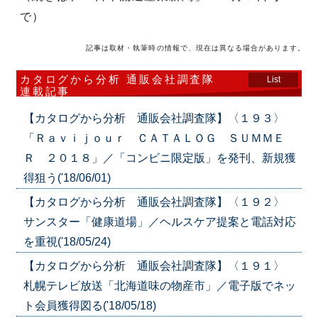
で）
記事は取材・執筆時の情報で、現在は異なる場合があります。
カタログから分析 通販会社調査隊
List
連載記事
【カタログから分析 通販会社調査隊】〈１９３〉
「Ｒａｖｉｊｏｕｒ ＣＡＴＡＬＯＧ ＳＵＭＭＥ
Ｒ ２０１８」／「コンビニ限定版」を発刊、新規獲
得狙う('18/06/01)
【カタログから分析 通販会社調査隊】〈１９２〉
サンスター「健康道場」／ヘルスケア提案と電話対応
を重視('18/05/24)
【カタログから分析 通販会社調査隊】〈１９１〉
札幌テレビ放送「北海道味の物産市」／電子版でネッ
ト会員獲得図る('18/05/18)