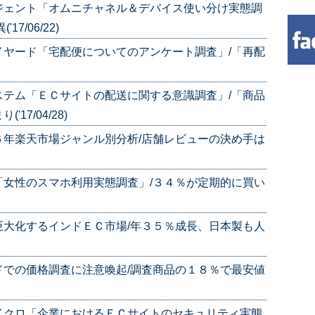
ジェント「オムニチャネル＆デバイス使い分け実態調
7/06/22)
イヤード「宅配便についてのアンケート調査」/「再配
ステム「ＥＣサイトの配送に関する意識調査」/「商品
7/04/28)
６年楽天市場ジャンル別分析/店舗レビューの決め手は
「女性のスマホ利用実態調査」/３４％が定期的に買い
巨大化するインドＥＣ市場/年３５％成長、日本製も人
ドでの価格調査に注意喚起/調査商品の１８％で最安値
イクロ「企業におけるＥＣサイトのセキュリティ実態