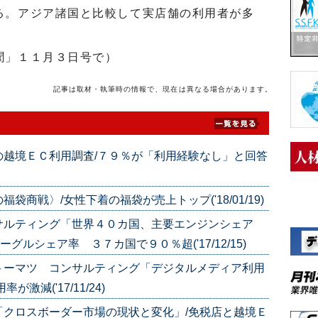
る。アジア諸国と比較して実店舗の利用者が多
聞」１１月３日号で）
記事は取材・執筆時の情報で、現在は異なる場合があります。
の越境ＥＣ利用調査/７９％が「利用経験なし」と回答
商戦〉/女性下着の福袋が売上トップ('18/01/19)
サルティング「世界４０カ国、主要エンジンシェア
グルシェア率 ３７カ国で９０％超('17/12/15)
トーマツ コンサルティング「デジタルメディア利用
減('17/11/24)
「クロスボーダー市場の現状と変化」/免税店と越境Ｅ