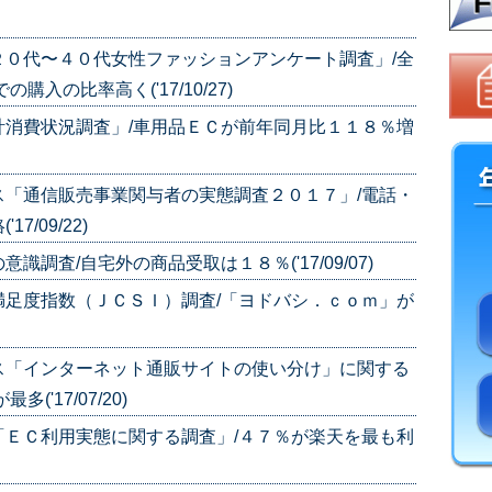
２０代〜４０代女性ファッションアンケート調査」/全
入の比率高く('17/10/27)
計消費状況調査」/車用品ＥＣが前年同月比１１８％増
ス「通信販売事業関与者の実態調査２０１７」/電話・
/09/22)
調査/自宅外の商品受取は１８％('17/09/07)
満足度指数（ＪＣＳＩ）調査/「ヨドバシ．ｃｏｍ」が
ス「インターネット通販サイトの使い分け」に関する
'17/07/20)
「ＥＣ利用実態に関する調査」/４７％が楽天を最も利