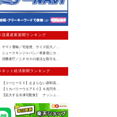
本流通産業新聞ランキング
ヤマト運輸／宅急便、サイズ拡大／…
ニュースキンジャパン／表参道にカ…
消費者庁／ニチガスの違法な取引を…
本ネット経済新聞ランキング
【コーヒーＥＣ】止まらない原料高…
【リカバリーウエアＥＣ】６兆円市…
【拡大する冷凍宅配食】 ナッシュ…