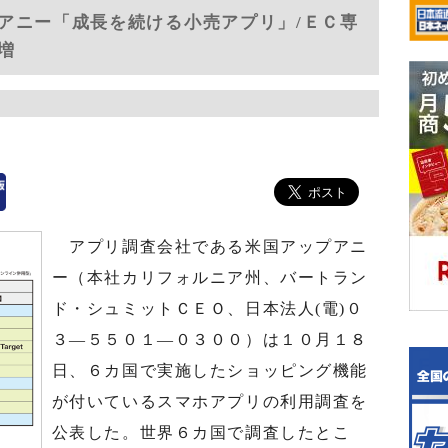
アニー「成長を続ける小売アプリ」/ＥＣ専
増
アプリ調査会社である米国アップアニ
ー（本社カリフォルニア州、バートラン
ド・シュミットＣＥＯ、日本法人(電)０
３―５５０１―０３００）は１０月１８
日、６カ国で実施したショッピング機能
が付いているスマホアプリの利用調査を
公表した。世界６カ国で調査したとこ