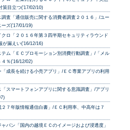
つ('17/02/10)
ス調査「通信販売に関する消費者調査２０１６」/ユー
17/01/19)
イクロ「２０１６年第３四半期セキュリティラウンド
い('16/12/16)
ステム「ＥＣプロモーション別消費行動調査」/「メル
16/12/02)
ー「成長を続ける小売アプリ」/ＥＣ専業アプリの利用
ス「スマートフォンアプリに関する意識調査」/アプリ
7)
成２７年版情報通信白書」/ＥＣ利用率、中高年は７
ジャパン「国内の越境ＥＣのイメージおよび浸透度」