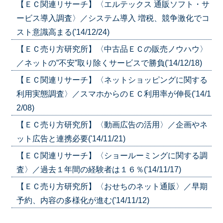
【ＥＣ関連リサーチ】〈エルテックス 通販ソフト・サ
ービス導入調査〉／システム導入 増税、競争激化でコ
スト意識高まる('14/12/24)
【ＥＣ売り方研究所】〈中古品ＥＣの販売ノウハウ〉
／ネットの”不安”取り除くサービスで勝負('14/12/18)
【ＥＣ関連リサーチ】〈ネットショッピングに関する
利用実態調査〉／スマホからのＥＣ利用率が伸長('14/1
2/08)
【ＥＣ売り方研究所】〈動画広告の活用〉／企画やネ
ット広告と連携必要('14/11/21)
【ＥＣ関連リサーチ】〈ショールーミングに関する調
査〉／過去１年間の経験者は１６％('14/11/17)
【ＥＣ売り方研究所】〈おせちのネット通販〉／早期
予約、内容の多様化が進む('14/11/12)