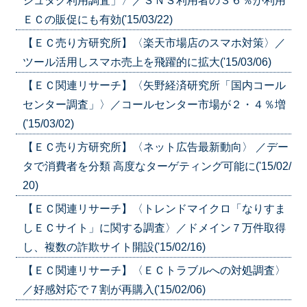
シュタグ利用調査」〉／ＳＮＳ利用者の３６％が利用
ＥＣの販促にも有効('15/03/22)
【ＥＣ売り方研究所】〈楽天市場店のスマホ対策〉／
ツール活用しスマホ売上を飛躍的に拡大('15/03/06)
【ＥＣ関連リサーチ】〈矢野経済研究所「国内コール
センター調査」〉／コールセンター市場が２・４％増
('15/03/02)
【ＥＣ売り方研究所】〈ネット広告最新動向〉 ／デー
タで消費者を分類 高度なターゲティング可能に('15/02/
20)
【ＥＣ関連リサーチ】〈トレンドマイクロ「なりすま
しＥＣサイト」に関する調査〉／ドメイン７万件取得
し、複数の詐欺サイト開設('15/02/16)
【ＥＣ関連リサーチ】〈ＥＣトラブルへの対処調査〉
／好感対応で７割が再購入('15/02/06)