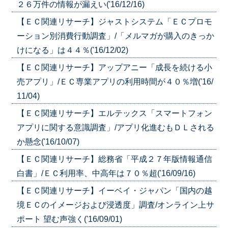
２６万件の情報が漏えい('16/12/16)
【ＥＣ関連リサーチ】ジャストシステム「ＥＣプロモ
ーション別消費行動調査」/「メルマガが購入のきっか
けになる」は４４％('16/12/02)
【ＥＣ関連リサーチ】アップアニー「成長を続ける小
売アプリ」/ＥＣ専業アプリの利用時間が４０％増('16/
11/04)
【ＥＣ関連リサーチ】エルテックス「スマートフォン
アプリに関する意識調査」/アプリ化進むもＤＬされる
か懸念('16/10/07)
【ＥＣ関連リサーチ】総務省「平成２７年版情報通信
白書」/ＥＣ利用率、中高年は７０％超('16/09/16)
【ＥＣ関連リサーチ】イーベイ・ジャパン「国内の越
境ＥＣのイメージおよび浸透度」調査/オンライン上サ
ポート 望む声強く('16/09/01)