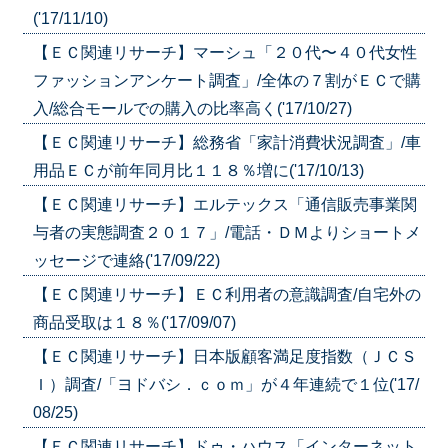
('17/11/10)
【ＥＣ関連リサーチ】マーシュ「２０代〜４０代女性
ファッションアンケート調査」/全体の７割がＥＣで購
入/総合モールでの購入の比率高く('17/10/27)
【ＥＣ関連リサーチ】総務省「家計消費状況調査」/車
用品ＥＣが前年同月比１１８％増に('17/10/13)
【ＥＣ関連リサーチ】エルテックス「通信販売事業関
与者の実態調査２０１７」/電話・ＤＭよりショートメ
ッセージで連絡('17/09/22)
【ＥＣ関連リサーチ】ＥＣ利用者の意識調査/自宅外の
商品受取は１８％('17/09/07)
【ＥＣ関連リサーチ】日本版顧客満足度指数（ＪＣＳ
Ｉ）調査/「ヨドバシ．ｃｏｍ」が４年連続で１位('17/
08/25)
【ＥＣ関連リサーチ】ドゥ・ハウス「インターネット