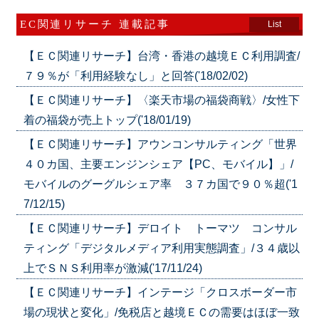
EC関連リサーチ 連載記事
List
【ＥＣ関連リサーチ】台湾・香港の越境ＥＣ利用調査/
７９％が「利用経験なし」と回答('18/02/02)
【ＥＣ関連リサーチ】〈楽天市場の福袋商戦〉/女性下
着の福袋が売上トップ('18/01/19)
【ＥＣ関連リサーチ】アウンコンサルティング「世界
４０カ国、主要エンジンシェア【PC、モバイル】」/
モバイルのグーグルシェア率 ３７カ国で９０％超('1
7/12/15)
【ＥＣ関連リサーチ】デロイト トーマツ コンサル
ティング「デジタルメディア利用実態調査」/３４歳以
上でＳＮＳ利用率が激減('17/11/24)
【ＥＣ関連リサーチ】インテージ「クロスボーダー市
場の現状と変化」/免税店と越境ＥＣの需要はほぼ一致