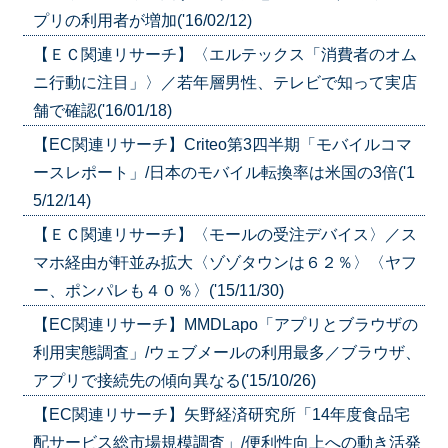
プリの利用者が増加('16/02/12)
【ＥＣ関連リサーチ】〈エルテックス「消費者のオム
ニ行動に注目」〉／若年層男性、テレビで知って実店
舗で確認('16/01/18)
【EC関連リサーチ】Criteo第3四半期「モバイルコマ
ースレポート」/日本のモバイル転換率は米国の3倍('1
5/12/14)
【ＥＣ関連リサーチ】〈モールの受注デバイス〉／ス
マホ経由が軒並み拡大〈ゾゾタウンは６２％〉〈ヤフ
ー、ポンパレも４０％〉('15/11/30)
【EC関連リサーチ】MMDLapo「アプリとブラウザの
利用実態調査」/ウェブメールの利用最多／ブラウザ、
アプリで接続先の傾向異なる('15/10/26)
【EC関連リサーチ】矢野経済研究所「14年度食品宅
配サービス総市場規模調査」/便利性向上への動き活発