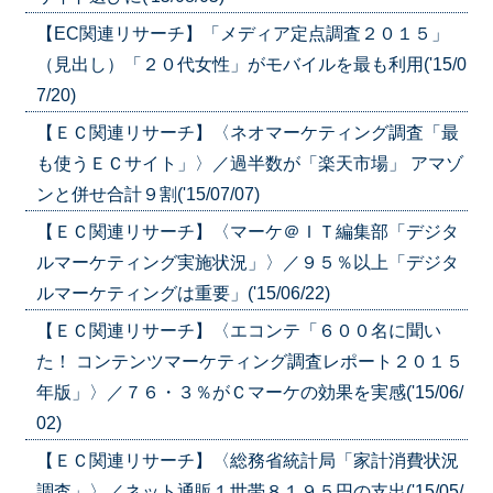
【EC関連リサーチ】「メディア定点調査２０１５」
（見出し）「２０代女性」がモバイルを最も利用('15/0
7/20)
【ＥＣ関連リサーチ】〈ネオマーケティング調査「最
も使うＥＣサイト」〉／過半数が「楽天市場」 アマゾ
ンと併せ合計９割('15/07/07)
【ＥＣ関連リサーチ】〈マーケ＠ＩＴ編集部「デジタ
ルマーケティング実施状況」〉／９５％以上「デジタ
ルマーケティングは重要」('15/06/22)
【ＥＣ関連リサーチ】〈エコンテ「６００名に聞い
た！ コンテンツマーケティング調査レポート２０１５
年版」〉／７６・３％がＣマーケの効果を実感('15/06/
02)
【ＥＣ関連リサーチ】〈総務省統計局「家計消費状況
調査」〉／ネット通販１世帯８１９５円の支出('15/05/