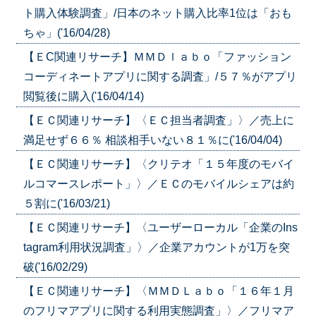
ト購入体験調査」/日本のネット購入比率1位は「おも
ちゃ」('16/04/28)
【ＥC関連リサーチ】ＭＭＤｌａｂｏ「ファッション
コーディネートアプリに関する調査」/５７％がアプリ
閲覧後に購入('16/04/14)
【ＥＣ関連リサーチ】〈ＥＣ担当者調査」〉／売上に
満足せず６６％ 相談相手いない８１％に('16/04/04)
【ＥＣ関連リサーチ】〈クリテオ「１５年度のモバイ
ルコマースレポート」〉／ＥＣのモバイルシェアは約
５割に('16/03/21)
【ＥＣ関連リサーチ】〈ユーザーローカル「企業のIns
tagram利用状況調査」〉／企業アカウントが1万を突
破('16/02/29)
【ＥＣ関連リサーチ】〈ＭＭＤＬａｂｏ「１６年１月
のフリマアプリに関する利用実態調査」〉／フリマア