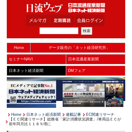
Home
データ販売の「ネット経済研究所」
セミナーNAVI
日本流通産業新聞
日本ネット経済新聞
DMフェア
Home
日本ネット経済新聞
連載記事
EC関連リサーチ
【ＥＣ関連リサーチ】総務省「家計消費状況調査」/車用品ＥＣが
前年同月比１１８％増に