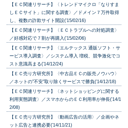
【ＥＣ関連リサーチ】〈トレンドマイクロ「なりすま
しＥＣサイト」に関する調査〉／ドメイン７万件取得
し、複数の詐欺サイト開設('15/02/16)
【ＥＣ関連リサーチ】〈ＥＣトラブルへの対処調査〉
／好感対応で７割が再購入('15/02/06)
【ＥＣ関連リサーチ】〈エルテックス 通販ソフト・サ
ービス導入調査〉／システム導入 増税、競争激化でコ
スト意識高まる('14/12/24)
【ＥＣ売り方研究所】〈中古品ＥＣの販売ノウハウ〉
／ネットの”不安”取り除くサービスで勝負('14/12/18)
【ＥＣ関連リサーチ】〈ネットショッピングに関する
利用実態調査〉／スマホからのＥＣ利用率が伸長('14/1
2/08)
【ＥＣ売り方研究所】〈動画広告の活用〉／企画やネ
ット広告と連携必要('14/11/21)