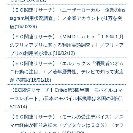
【ＥＣ関連リサーチ】〈ユーザーローカル「企業のIns
tagram利用状況調査」〉／企業アカウントが1万を突
破('16/02/29)
【ＥＣ関連リサーチ】〈ＭＭＤＬａｂｏ「１６年１月
のフリマアプリに関する利用実態調査」〉／フリマア
プリの利用者が増加('16/02/12)
【ＥＣ関連リサーチ】〈エルテックス「消費者のオム
ニ行動に注目」〉／若年層男性、テレビで知って実店
舗で確認('16/01/18)
【EC関連リサーチ】Criteo第3四半期「モバイルコマ
ースレポート」/日本のモバイル転換率は米国の3倍('1
5/12/14)
【ＥＣ関連リサーチ】〈モールの受注デバイス〉／ス
マホ経由が軒並み拡大〈ゾゾタウンは６２％〉〈ヤフ