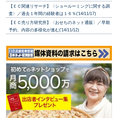
【ＥＣ関連リサーチ】〈ショールーミングに関する調
査〉／過去１年間の経験者は１６％('14/11/17)
【ＥＣ売り方研究所】〈おせちのネット通販〉／早期
予約、内容の多様化が進む('14/11/12)