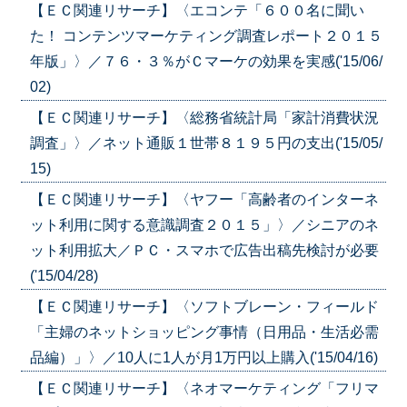
【ＥＣ関連リサーチ】〈エコンテ「６００名に聞い
た！ コンテンツマーケティング調査レポート２０１５
年版」〉／７６・３％がＣマーケの効果を実感('15/06/
02)
【ＥＣ関連リサーチ】〈総務省統計局「家計消費状況
調査」〉／ネット通販１世帯８１９５円の支出('15/05/
15)
【ＥＣ関連リサーチ】〈ヤフー「高齢者のインターネ
ット利用に関する意識調査２０１５」〉／シニアのネ
ット利用拡大／ＰＣ・スマホで広告出稿先検討が必要
('15/04/28)
【ＥＣ関連リサーチ】〈ソフトブレーン・フィールド
「主婦のネットショッピング事情（日用品・生活必需
品編）」〉／10人に1人が月1万円以上購入('15/04/16)
【ＥＣ関連リサーチ】〈ネオマーケティング「フリマ