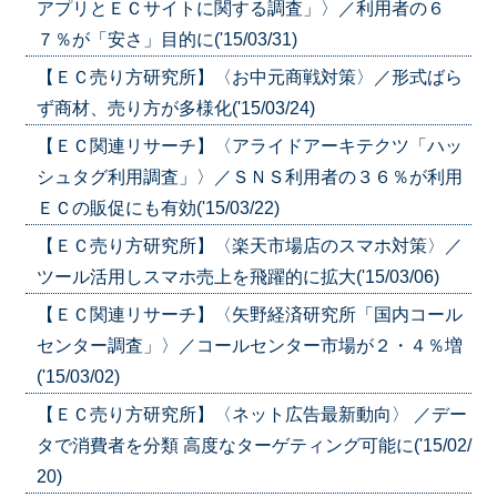
アプリとＥＣサイトに関する調査」〉／利用者の６
７％が「安さ」目的に('15/03/31)
【ＥＣ売り方研究所】〈お中元商戦対策〉／形式ばら
ず商材、売り方が多様化('15/03/24)
【ＥＣ関連リサーチ】〈アライドアーキテクツ「ハッ
シュタグ利用調査」〉／ＳＮＳ利用者の３６％が利用
ＥＣの販促にも有効('15/03/22)
【ＥＣ売り方研究所】〈楽天市場店のスマホ対策〉／
ツール活用しスマホ売上を飛躍的に拡大('15/03/06)
【ＥＣ関連リサーチ】〈矢野経済研究所「国内コール
センター調査」〉／コールセンター市場が２・４％増
('15/03/02)
【ＥＣ売り方研究所】〈ネット広告最新動向〉 ／デー
タで消費者を分類 高度なターゲティング可能に('15/02/
20)