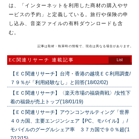
は、「インターネットを利用した商材の購入やサ
ービスの予約」と定義している。旅行や保険の申
し込み、音楽ファイルの有料ダウンロードも含
む。
記事は取材・執筆時の情報で、現在は異なる場合があります。
EC関連リサーチ 連載記事
List
【ＥＣ関連リサーチ】台湾・香港の越境ＥＣ利用調査/
７９％が「利用経験なし」と回答('18/02/02)
【ＥＣ関連リサーチ】〈楽天市場の福袋商戦〉/女性下
着の福袋が売上トップ('18/01/19)
【ＥＣ関連リサーチ】アウンコンサルティング「世界
４０カ国、主要エンジンシェア【PC、モバイル】」/
モバイルのグーグルシェア率 ３７カ国で９０％超('1
7/12/15)