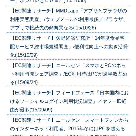
ー、ポンパレも４０％〉('15/11/30)
【EC関連リサーチ】MMDLapo「アプリとブラウザの
利用実態調査」/ウェブメールの利用最多／ブラウザ、
アプリで接続先の傾向異なる('15/10/26)
【EC関連リサーチ】矢野経済研究所「14年度食品宅
配サービス総市場規模調査」/便利性向上への動き活発
化('15/10/09)
【EC関連リサーチ】ニールセン「スマホとPCのネッ
ト利用時間シェア調査」/EC利用時はPCが過半数占め
る('15/09/24)
【EC関連リサーチ】フィードフォース「日本国内にお
けるソーシャルログイン利用状況調査」／ヤフーID経
由が最多('15/09/09)
【EC関連リサーチ】ニールセン「スマートフォンから
のインターネット利用者、2015年冬にはPCを超える