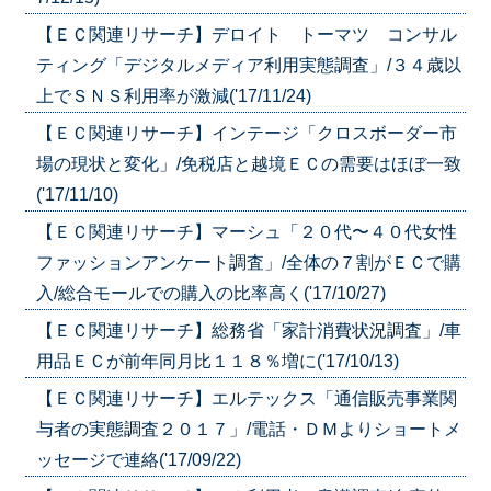
【ＥＣ関連リサーチ】デロイト トーマツ コンサル
ティング「デジタルメディア利用実態調査」/３４歳以
上でＳＮＳ利用率が激減('17/11/24)
【ＥＣ関連リサーチ】インテージ「クロスボーダー市
場の現状と変化」/免税店と越境ＥＣの需要はほぼ一致
('17/11/10)
【ＥＣ関連リサーチ】マーシュ「２０代〜４０代女性
ファッションアンケート調査」/全体の７割がＥＣで購
入/総合モールでの購入の比率高く('17/10/27)
【ＥＣ関連リサーチ】総務省「家計消費状況調査」/車
用品ＥＣが前年同月比１１８％増に('17/10/13)
【ＥＣ関連リサーチ】エルテックス「通信販売事業関
与者の実態調査２０１７」/電話・ＤＭよりショートメ
ッセージで連絡('17/09/22)