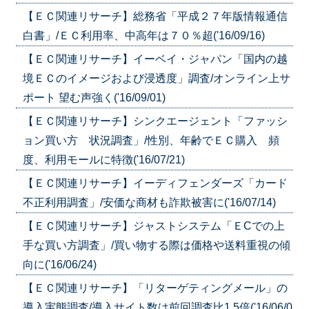
【ＥＣ関連リサーチ】総務省「平成２７年版情報通信
白書」/ＥＣ利用率、中高年は７０％超('16/09/16)
【ＥＣ関連リサーチ】イーベイ・ジャパン「国内の越
境ＥＣのイメージおよび浸透度」調査/オンライン上サ
ポート 望む声強く('16/09/01)
【ＥＣ関連リサーチ】シンクエージェント「ファッシ
ョン買い方 状況調査」/性別、年齢でＥＣ購入 頻
度、利用モールに特徴('16/07/21)
【ＥＣ関連リサーチ】イーディフェンダーズ「カード
不正利用調査」/安価な商材も詐欺被害に('16/07/14)
【ＥＣ関連リサーチ】ジャストシステム「ＥCでの上
手な買い方調査」/買い物する際は価格や送料重視の傾
向に('16/06/24)
【ＥＣ関連リサーチ】「リターゲティングメール」の
導入実態調査/導入サイト数は前回調査比1.5倍('16/06/0