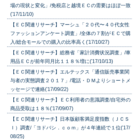
場の現状と変化」/免税店と越境ＥＣの需要はほぼ一致
('17/11/10)
【ＥＣ関連リサーチ】マーシュ「２０代〜４０代女性
ファッションアンケート調査」/全体の７割がＥＣで購
入/総合モールでの購入の比率高く('17/10/27)
【ＥＣ関連リサーチ】総務省「家計消費状況調査」/車
用品ＥＣが前年同月比１１８％増に('17/10/13)
【ＥＣ関連リサーチ】エルテックス「通信販売事業関
与者の実態調査２０１７」/電話・ＤＭよりショートメ
ッセージで連絡('17/09/22)
【ＥＣ関連リサーチ】ＥＣ利用者の意識調査/自宅外の
商品受取は１８％('17/09/07)
【ＥＣ関連リサーチ】日本版顧客満足度指数（ＪＣＳ
Ｉ）調査/「ヨドバシ．ｃｏｍ」が４年連続で１位('17/
08/25)