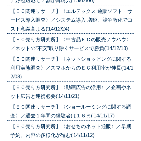
／好感対応で７割が再購入('15/02/06)
【ＥＣ関連リサーチ】〈エルテックス 通販ソフト・サ
ービス導入調査〉／システム導入 増税、競争激化でコ
スト意識高まる('14/12/24)
【ＥＣ売り方研究所】〈中古品ＥＣの販売ノウハウ〉
／ネットの”不安”取り除くサービスで勝負('14/12/18)
【ＥＣ関連リサーチ】〈ネットショッピングに関する
利用実態調査〉／スマホからのＥＣ利用率が伸長('14/1
2/08)
【ＥＣ売り方研究所】〈動画広告の活用〉／企画やネ
ット広告と連携必要('14/11/21)
【ＥＣ関連リサーチ】〈ショールーミングに関する調
査〉／過去１年間の経験者は１６％('14/11/17)
【ＥＣ売り方研究所】〈おせちのネット通販〉／早期
予約、内容の多様化が進む('14/11/12)