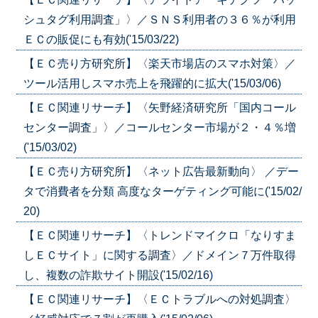
シュタグ利用調査」〉／ＳＮＳ利用者の３６％が利用
ＥＣの販促にも有効('15/03/22)
【ＥＣ売り方研究所】〈楽天市場店のスマホ対策〉／
ツール活用しスマホ売上を飛躍的に拡大('15/03/06)
【ＥＣ関連リサーチ】〈矢野経済研究所「国内コール
センター調査」〉／コールセンター市場が２・４％増
('15/03/02)
【ＥＣ売り方研究所】〈ネット広告最新動向〉 ／デー
タで消費者を分類 高度なターゲティング可能に('15/02/
20)
【ＥＣ関連リサーチ】〈トレンドマイクロ「なりすま
しＥＣサイト」に関する調査〉／ドメイン７万件取得
し、複数の詐欺サイト開設('15/02/16)
【ＥＣ関連リサーチ】〈ＥＣトラブルへの対処調査〉