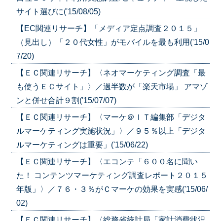
サイト選びに('15/08/05)
【EC関連リサーチ】「メディア定点調査２０１５」
（見出し）「２０代女性」がモバイルを最も利用('15/0
7/20)
【ＥＣ関連リサーチ】〈ネオマーケティング調査「最
も使うＥＣサイト」〉／過半数が「楽天市場」 アマゾ
ンと併せ合計９割('15/07/07)
【ＥＣ関連リサーチ】〈マーケ＠ＩＴ編集部「デジタ
ルマーケティング実施状況」〉／９５％以上「デジタ
ルマーケティングは重要」('15/06/22)
【ＥＣ関連リサーチ】〈エコンテ「６００名に聞い
た！ コンテンツマーケティング調査レポート２０１５
年版」〉／７６・３％がＣマーケの効果を実感('15/06/
02)
【ＥＣ関連リサーチ】〈総務省統計局「家計消費状況