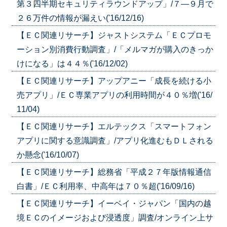
第３四半期セキュリティラウンドアップ」/７―９月で
２６万件の情報が漏えい('16/12/16)
【ＥＣ関連リサーチ】ジャストシステム「ＥＣプロモ
ーション別消費行動調査」/「メルマガが購入のきっか
けになる」は４４％('16/12/02)
【ＥＣ関連リサーチ】アップアニー「成長を続ける小
売アプリ」/ＥＣ専業アプリの利用時間が４０％増('16/
11/04)
【ＥＣ関連リサーチ】エルテックス「スマートフォン
アプリに関する意識調査」/アプリ化進むもＤＬされる
か懸念('16/10/07)
【ＥＣ関連リサーチ】総務省「平成２７年版情報通信
白書」/ＥＣ利用率、中高年は７０％超('16/09/16)
【ＥＣ関連リサーチ】イーベイ・ジャパン「国内の越
境ＥＣのイメージおよび浸透度」調査/オンライン上サ