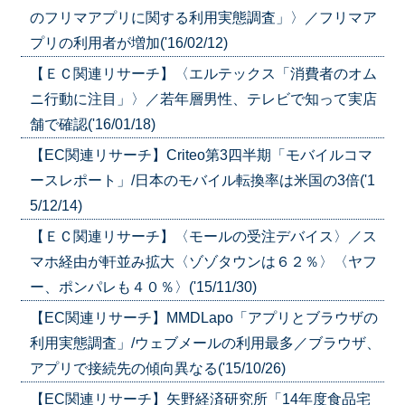
のフリマアプリに関する利用実態調査」〉／フリマア
プリの利用者が増加('16/02/12)
【ＥＣ関連リサーチ】〈エルテックス「消費者のオム
ニ行動に注目」〉／若年層男性、テレビで知って実店
舗で確認('16/01/18)
【EC関連リサーチ】Criteo第3四半期「モバイルコマ
ースレポート」/日本のモバイル転換率は米国の3倍('1
5/12/14)
【ＥＣ関連リサーチ】〈モールの受注デバイス〉／ス
マホ経由が軒並み拡大〈ゾゾタウンは６２％〉〈ヤフ
ー、ポンパレも４０％〉('15/11/30)
【EC関連リサーチ】MMDLapo「アプリとブラウザの
利用実態調査」/ウェブメールの利用最多／ブラウザ、
アプリで接続先の傾向異なる('15/10/26)
【EC関連リサーチ】矢野経済研究所「14年度食品宅