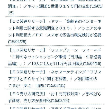
調査」〉／ネット通販１世帯８１９５円の支出('15/05/
15)
【ＥＣ関連リサーチ】〈ヤフー「高齢者のインターネ
ット利用に関する意識調査２０１５」〉／シニアのネ
ット利用拡大／ＰＣ・スマホで広告出稿先検討が必要
('15/04/28)
【ＥＣ関連リサーチ】〈ソフトブレーン・フィールド
「主婦のネットショッピング事情（日用品・生活必需
品編）」〉／10人に1人が月1万円以上購入('15/04/16)
【ＥＣ関連リサーチ】〈ネオマーケティング「フリマ
アプリとＥＣサイトに関する調査」〉／利用者の６
７％が「安さ」目的に('15/03/31)
【ＥＣ売り方研究所】〈お中元商戦対策〉／形式ばら
ず商材、売り方が多様化('15/03/24)
【ＥＣ関連リサーチ】〈アライドアーキテクツ「ハッ