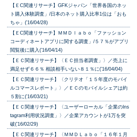
【ＥC関連リサーチ】GFKジャパン「世界各国のネッ
ト購入体験調査」/日本のネット購入比率1位は「おも
ちゃ」('16/04/28)
【ＥC関連リサーチ】ＭＭＤｌａｂｏ「ファッション
コーディネートアプリに関する調査」/５７％がアプリ
閲覧後に購入('16/04/14)
【ＥＣ関連リサーチ】〈ＥＣ担当者調査」〉／売上に
満足せず６６％ 相談相手いない８１％に('16/04/04)
【ＥＣ関連リサーチ】〈クリテオ「１５年度のモバイ
ルコマースレポート」〉／ＥＣのモバイルシェアは約
５割に('16/03/21)
【ＥＣ関連リサーチ】〈ユーザーローカル「企業のIns
tagram利用状況調査」〉／企業アカウントが1万を突
破('16/02/29)
【ＥＣ関連リサーチ】〈ＭＭＤＬａｂｏ「１６年１月