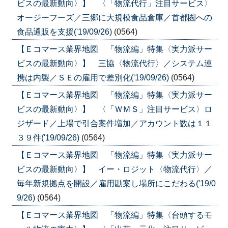
ビスの最新動向〉】 〈「物流代行」注目サービス〉
オージーフーズ／三郷に大規模食品倉庫／首都圏への
食品通販を支援('19/09/26)
(0564)
【Ｅコマース業界地図 「物流編」特集〈実力派サー
ビスの最新動向〉】 三協〈物流代行〉／システム連
携は内製／ＳＥの雇用で差別化('19/09/26)
(0564)
【Ｅコマース業界地図 「物流編」特集〈実力派サー
ビスの最新動向〉】 〈「ＷＭＳ」注目サービス〉ロ
ジザード／上場で引合案件増加／アカウント数は１１
３９件('19/09/26)
(0564)
【Ｅコマース業界地図 「物流編」特集〈実力派サー
ビスの最新動向〉】 イー・ロジット〈物流代行〉／
毎年新規拠点を開設／雇用勘案し場所にこだわる('19/0
9/26)
(0564)
【Ｅコマース業界地図 「物流編」特集〈台頭するモ