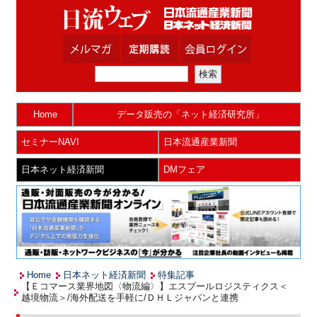
Home
データ販売の「ネット経済研究所」
セミナーNAVI
日本流通産業新聞
日本ネット経済新聞
DMフェア
Home
日本ネット経済新聞
特集記事
【Ｅコマース業界地図〈物流編〉】エスプールロジスティクス＜
越境物流＞/海外配送を手軽に/ＤＨＬジャパンと連携