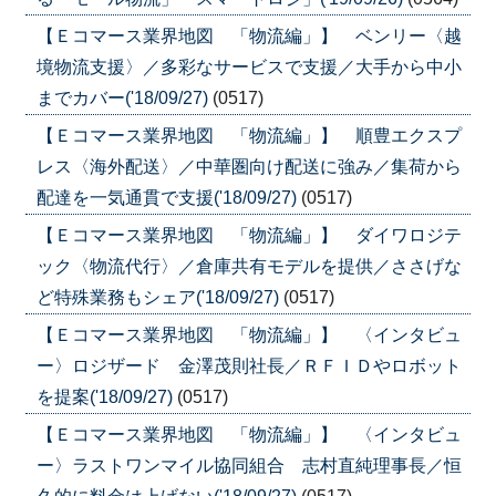
【Ｅコマース業界地図 「物流編」】 ベンリー〈越
境物流支援〉／多彩なサービスで支援／大手から中小
までカバー('18/09/27)
(0517)
【Ｅコマース業界地図 「物流編」】 順豊エクスプ
レス〈海外配送〉／中華圏向け配送に強み／集荷から
配達を一気通貫で支援('18/09/27)
(0517)
【Ｅコマース業界地図 「物流編」】 ダイワロジテ
ック〈物流代行〉／倉庫共有モデルを提供／ささげな
ど特殊業務もシェア('18/09/27)
(0517)
【Ｅコマース業界地図 「物流編」】 〈インタビュ
ー〉ロジザード 金澤茂則社長／ＲＦＩＤやロボット
を提案('18/09/27)
(0517)
【Ｅコマース業界地図 「物流編」】 〈インタビュ
ー〉ラストワンマイル協同組合 志村直純理事長／恒