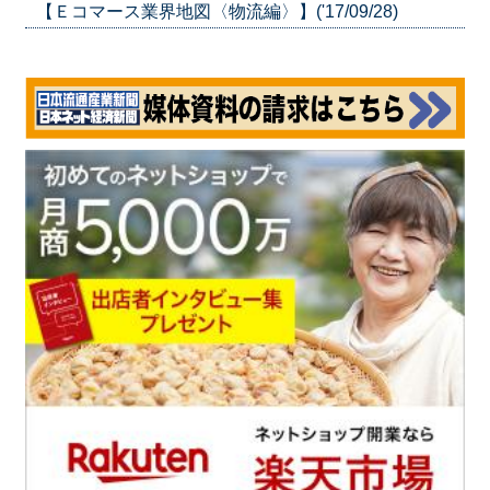
【Ｅコマース業界地図〈物流編〉】('17/09/28)