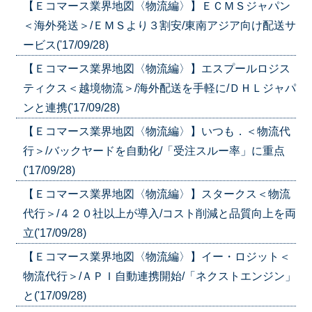
【Ｅコマース業界地図〈物流編〉】ＥＣＭＳジャパン
＜海外発送＞/ＥＭＳより３割安/東南アジア向け配送サ
ービス('17/09/28)
【Ｅコマース業界地図〈物流編〉】エスプールロジス
ティクス＜越境物流＞/海外配送を手軽に/ＤＨＬジャパ
ンと連携('17/09/28)
【Ｅコマース業界地図〈物流編〉】いつも．＜物流代
行＞/バックヤードを自動化/「受注スルー率」に重点
('17/09/28)
【Ｅコマース業界地図〈物流編〉】スタークス＜物流
代行＞/４２０社以上が導入/コスト削減と品質向上を両
立('17/09/28)
【Ｅコマース業界地図〈物流編〉】イー・ロジット＜
物流代行＞/ＡＰＩ自動連携開始/「ネクストエンジン」
と('17/09/28)