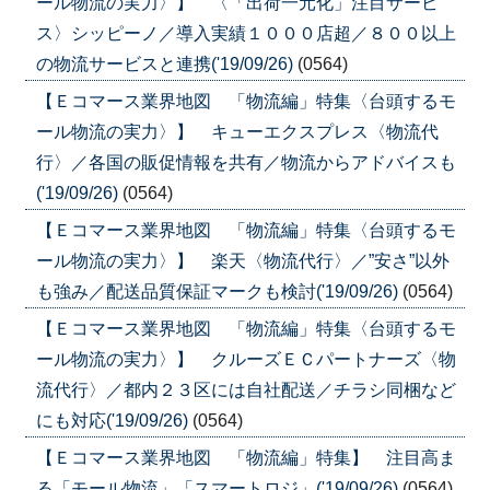
ール物流の実力〉】 〈「出荷一元化」注目サービ
ス〉シッピーノ／導入実績１０００店超／８００以上
の物流サービスと連携('19/09/26)
(0564)
【Ｅコマース業界地図 「物流編」特集〈台頭するモ
ール物流の実力〉】 キューエクスプレス〈物流代
行〉／各国の販促情報を共有／物流からアドバイスも
('19/09/26)
(0564)
【Ｅコマース業界地図 「物流編」特集〈台頭するモ
ール物流の実力〉】 楽天〈物流代行〉／”安さ”以外
も強み／配送品質保証マークも検討('19/09/26)
(0564)
【Ｅコマース業界地図 「物流編」特集〈台頭するモ
ール物流の実力〉】 クルーズＥＣパートナーズ〈物
流代行〉／都内２３区には自社配送／チラシ同梱など
にも対応('19/09/26)
(0564)
【Ｅコマース業界地図 「物流編」特集】 注目高ま
る「モール物流」「スマートロジ」('19/09/26)
(0564)