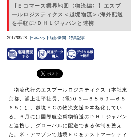
【Ｅコマース業界地図〈物流編〉】エスプ
ールロジスティクス＜越境物流＞/海外配送
を手軽に/ＤＨＬジャパンと連携
2017/09/28
日本ネット経済新聞
特集記事
物流代行のエスプールロジスティクス（本社東
京都、浦上壮平社長、(電)０３―６８５９―６５
６５）は、越境ＥＣの物流支援を本格化してい
る。６月には国際航空貨物輸送のＤＨＬジャパン
と連携し、グローバルに配送できる体制を整え
た。米・アマゾンで越境ＥＣをテストマーケティ