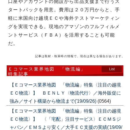
口座やアカウントの開設から出品支援まで行うス
タートパックを用意。費用は２０万円からと、手
軽に米国向け越境ＥＣや海外テストマーケティン
グを実現できる。現地のアマゾンのフルフィルメ
ントサービス（ＦＢＡ）を活用することも可能
だ。
記事は取材・執筆時の情報で、現在は異なる場合があります。
Ｅコマース業界地図 「物流編」
List
特集記事
【Ｅコマース業界地図 「物流編」特集〈注目の越境
ＥＣ物流〉】 ＢＥＮＬＹ〈物流代行〉／海外販促に
強み／サイト構築から物流まで('19/09/26)
(0564)
【Ｅコマース業界地図 「物流編」特集〈注目の越境
ＥＣ物流〉】 〈「宅配」注目サービス〉ＥＣＭＳジ
ャパン／ＥＭＳより安く／大手ＥＣ支援の実績('19/09/