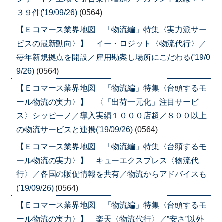
３９件('19/09/26)
(0564)
【Ｅコマース業界地図 「物流編」特集〈実力派サー
ビスの最新動向〉】 イー・ロジット〈物流代行〉／
毎年新規拠点を開設／雇用勘案し場所にこだわる('19/0
9/26)
(0564)
【Ｅコマース業界地図 「物流編」特集〈台頭するモ
ール物流の実力〉】 〈「出荷一元化」注目サービ
ス〉シッピーノ／導入実績１０００店超／８００以上
の物流サービスと連携('19/09/26)
(0564)
【Ｅコマース業界地図 「物流編」特集〈台頭するモ
ール物流の実力〉】 キューエクスプレス〈物流代
行〉／各国の販促情報を共有／物流からアドバイスも
('19/09/26)
(0564)
【Ｅコマース業界地図 「物流編」特集〈台頭するモ
ール物流の実力〉】 楽天〈物流代行〉／”安さ”以外