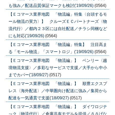
も強み／配送品質保証マークも検討('19/09/26)
(0564)
【Ｅコマース業界地図 「物流編」特集〈台頭するモ
ール物流の実力〉】 クルーズＥＣパートナーズ〈物
流代行〉／都内２３区には自社配送／チラシ同梱など
にも対応('19/09/26)
(0564)
【Ｅコマース業界地図 「物流編」特集】 注目高ま
る「モール物流」「スマートロジ」('19/09/26)
(0564)
【Ｅコマース業界地図 「物流編」】 ベンリー〈越
境物流支援〉／多彩なサービスで支援／大手から中小
までカバー('18/09/27)
(0517)
【Ｅコマース業界地図 「物流編」】 順豊エクスプ
レス〈海外配送〉／中華圏向け配送に強み／集荷から
配達を一気通貫で支援('18/09/27)
(0517)
【Ｅコマース業界地図 「物流編」】 ダイワロジテ
ック〈物流代行〉／倉庫共有モデルを提供／ささげな