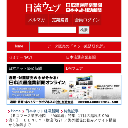
Home
データ販売の「ネット経済研究所」
セミナーNAVI
日本流通産業新聞
日本ネット経済新聞
DMフェア
Home
日本ネット経済新聞
特集記事
【Ｅコマース業界地図 「物流編」特集〈注目の越境ＥＣ物
流〉】 ＢＥＮＬＹ〈物流代行〉／海外販促に強み／サイト構築
から物流まで