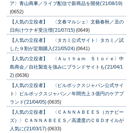
ア〉青山商事／ライブ配信で新商品を開発('21/08/19)
(0652)
【人気の立役者】 〈文春マルシェ〉文藝春秋／丑の
日向けウナギ受注増('21/07/15)
(0649)
【人気の立役者】 〈タカミ公式サイト〉タカミ／試
した９割が定期購入('21/05/24)
(0641)
【人気の立役者】 〈Ａｕｔｈａｍ Ｓｔｏｒｅ〉中
島商会／自社製造を強みにブランドサイトも('21/04/1
2)
(0636)
【人気の立役者】 〈ピルボックスジャパン公式サイ
ト〉ピルボックスジャパン／年間売上３億円のケアブ
ランド('21/04/05)
(0635)
【人気の立役者】 〈ＣＡＮＮＡＢＥＥＳ（カナビー
ズ）〉ＣＡＮＮＡＢＥＥＳ／高濃度のＣＢＤオイルが
人気に('21/03/17)
(0633)