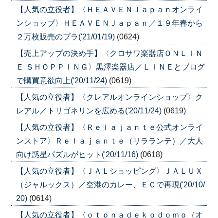
【人気の立役者】〈ＨＥＡＶＥＮＪａｐａｎオンライ
ンショップ〉ＨＥＡＶＥＮＪａｐａｎ／１９年春から
２万枚販売のブラ('21/01/19)
(0624)
【売上アップの決め手】〈クロサワ楽器店ＯＮＬＩＮ
Ｅ ＳＨＯＰＰＩＮＧ〉黒澤楽器店／ＬＩＮＥとブログ
で購買意欲向上('20/11/24)
(0619)
【人気の立役者】〈クレアルオンラインショップ〉ク
レアル／トリゴネリンを広める('20/11/24)
(0619)
【人気の立役者】〈Ｒｅｌａｊａｎｔｅ公式オンライ
ンストア〉Ｒｅｌａｊａｎｔｅ（リラランテ）／大人
向け惑星パズルがヒット('20/11/16)
(0618)
【人気の立役者】〈ＪＡＬショッピング〉ＪＡＬＵＸ
（ジャルックス）／空港のカレー、ＥＣで再現('20/10/
20)
(0614)
【人気の立役者】〈ｏｔｏｎａｄｅｋｏｄｏｍｏ（オ