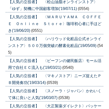
【人気の立役者】 〈松山油脂オンラインストア〉
「ゆず」契機に中国顧客増加('19/07/11)
(0554)
【人気の立役者】 〈ＭＡＲＵＹＡＭＡ ＣＯＦＦＥ
Ｅ Ｏｎｌｉｎｅ Ｓｔｏｒｅ〉珈琲初心者に手ほど
き('19/06/20)
(0551)
【人気の立役者】 〈ハリウッド化粧品公式オンライ
ンストア〉５００万個突破の酵素化粧品('19/05/09)
(54
5)
【人気の立役者】 〈ビーフンの健民飯店〉モール活
用で自社ＥＣ流入も('19/03/21)
(0540)
【人気の立役者】 〈マキノストア〉ニーズ捉えたＰ
Ｂ開発奏功('19/03/14)
(0539)
【人気の立役者】 〈スノーラ・ジャパン〉かわいく
て体に良いと人気('19/03/07)
(0538)
【人気の立役者】 〈大正製薬ダイレクト〉パッケー