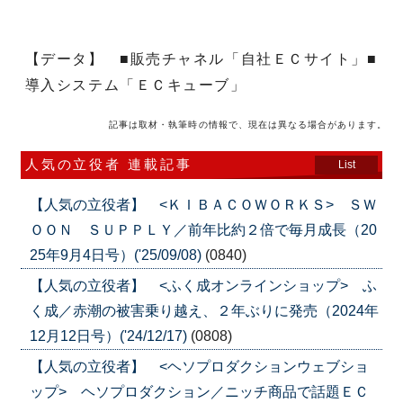
【データ】 ■販売チャネル「自社ＥＣサイト」■
導入システム「ＥＣキューブ」
記事は取材・執筆時の情報で、現在は異なる場合があります。
人気の立役者 連載記事
List
【人気の立役者】 <ＫＩＢＡＣＯＷＯＲＫＳ> ＳＷ
ＯＯＮ ＳＵＰＰＬＹ／前年比約２倍で毎月成長（20
25年9月4日号）('25/09/08)
(0840)
【人気の立役者】 <ふく成オンラインショップ> ふ
く成／赤潮の被害乗り越え、２年ぶりに発売（2024年
12月12日号）('24/12/17)
(0808)
【人気の立役者】 <ヘソプロダクションウェブショ
ップ> ヘソプロダクション／ニッチ商品で話題ＥＣ