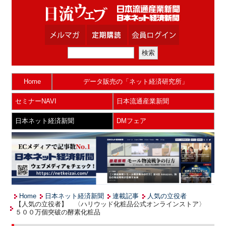
Home
データ販売の「ネット経済研究所」
セミナーNAVI
日本流通産業新聞
日本ネット経済新聞
DMフェア
Home
日本ネット経済新聞
連載記事
人気の立役者
【人気の立役者】 〈ハリウッド化粧品公式オンラインストア〉
５００万個突破の酵素化粧品