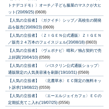
トナデコドモ）〉オーチ／子ども服屋のマスクが大ヒ
ット('20/09/25)
(0608)
【人気の立役者】〈ガクイチ〉シップ／高校生の開発
品を販売('20/09/23)
(0609)
【人気の立役者】〈ＺＩＧＥＮ公式通販〉ＺＩＧＥＮ
／販売２４万本のフェイスジェル('20/08/18)
(0603)
【人気の立役者】〈ヴェポナビ〉晴和／独占契約で売
上好調('20/04/10)
(0589)
【人気の立役者】 〈バスクリン公式通販ショップ〉
通販限定の人気美容液を刷新('19/10/31)
(0569)
【人気の立役者】 〈北麓草水〉ＥＣ限定の無料キッ
ト訴求('19/08/22)
(0559)
【人気の立役者】 〈エーエルジェイカフェ〉ＥＣの
定期拡充てこ入れ('19/07/25)
(0556)