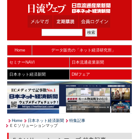
Home
データ販売の「ネット経済研究所」
セミナーNAVI
日本流通産業新聞
日本ネット経済新聞
DMフェア
Home
日本ネット経済新聞
特集記事
ＥＣソリューションマップ