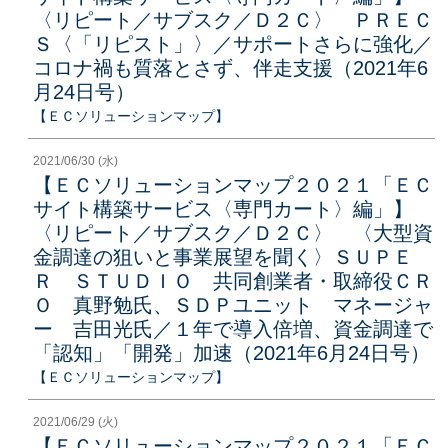
〈リピート／サブスク／Ｄ２Ｃ〉 ＰＲＥＣ
Ｓ〈「リピスト」〉／サポートさらに強化／
コロナ禍も質落とさず、伴走支援（2021年6
月24日号）
【ＥＣソリューションマップ】
2021/06/30 (水)
【ＥＣソリューションマップ２０２１「ＥＣ
サイト構築サービス〈専門カート〉編」】
〈リピート／サブスク／Ｄ２Ｃ〉 〈大型資
金調達の狙いと事業展望を聞く〉ＳＵＰＥ
Ｒ ＳＴＵＤＩＯ 共同創業者・取締役ＣＲ
Ｏ 真野勉氏、ＳＤＰユニット マネージャ
ー 吉田光氏／１年で導入倍増、資金調達で
「認知」「開発」加速（2021年6月24日号）
【ＥＣソリューションマップ】
2021/06/29 (火)
【ＥＣソリューションマップ２０２１「ＥＣ