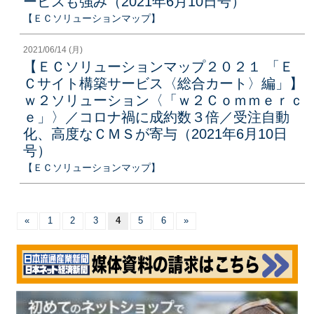
ービスも強み（2021年6月10日号）
【ＥＣソリューションマップ】
2021/06/14 (月)
【ＥＣソリューションマップ２０２１ 「Ｅ
Ｃサイト構築サービス〈総合カート〉編」】
ｗ２ソリューション〈「ｗ２Ｃｏｍｍｅｒｃ
ｅ」〉／コロナ禍に成約数３倍／受注自動
化、高度なＣＭＳが寄与（2021年6月10日
号）
【ＥＣソリューションマップ】
«
1
2
3
4
5
6
»