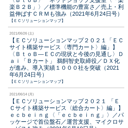
楽Ｂ２Ｂ」〉／標準機能の豊富さ／売上・利
益伸ばすＣＲＭも強み（2021年6月24日号）
【ＥＣソリューションマップ】
2021/06/26 (土)
【ＥＣソリューションマップ２０２１「ＥＣ
サイト構築サービス〈専門カート〉編」】
〈ＢｔｏＢ―ＥＣの現状と今後の見通し〉Ｄ
ａｉ「Ｂカート」 鵜飼智史取締役／ＤＸ化
が進み、導入実績１０００社を突破（2021
年6月24日号）
【ＥＣソリューションマップ】
2021/06/14 (月)
【ＥＣソリューションマップ２０２１ 「Ｅ
Ｃサイト構築サービス〈総合カート〉編」】
ｅｃｂｅｉｎｇ〈「ｅｃｂｅｉｎｇ」〉／パ
ッケージで首位盤石／運営支援、マイクロサ