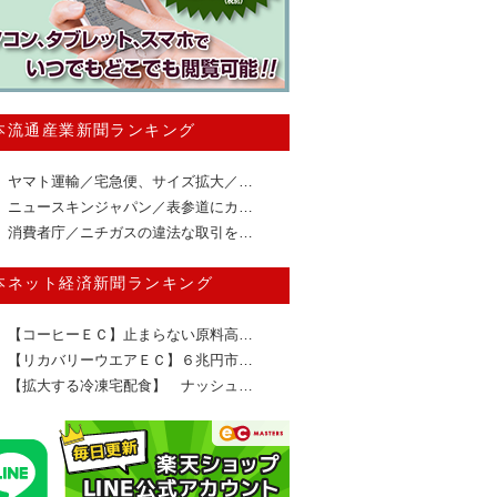
本流通産業新聞ランキング
ヤマト運輸／宅急便、サイズ拡大／…
ニュースキンジャパン／表参道にカ…
消費者庁／ニチガスの違法な取引を…
本ネット経済新聞ランキング
【コーヒーＥＣ】止まらない原料高…
【リカバリーウエアＥＣ】６兆円市…
【拡大する冷凍宅配食】 ナッシュ…