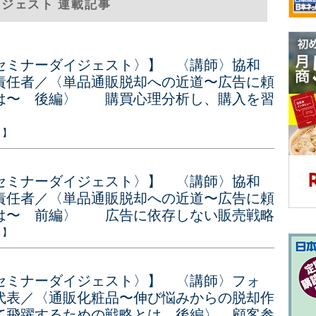
イジェスト 連載記事
セミナーダイジェスト〉】 〈講師〉協和
責任者／〈単品通販脱却への近道〜広告に頼
は〜 後編〉 購買心理分析し、購入を習
ト】
セミナーダイジェスト〉】 〈講師〉協和
責任者／〈単品通販脱却への近道〜広告に頼
は〜 前編〉 広告に依存しない販売戦略
ト】
セミナーダイジェスト〉】 〈講師〉フォ
代表／〈通販化粧品〜伸び悩みからの脱却作
て飛躍するための戦略とは 後編〉 顧客参