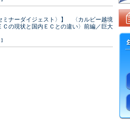
セミナーダイジェスト〉】 〈カルビー越境
ＥＣの現状と国内ＥＣとの違い〉前編／巨大
ト】