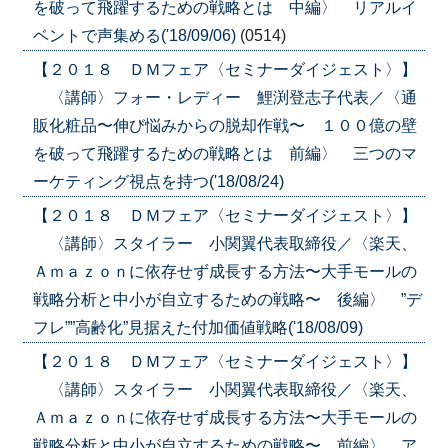
を破って飛躍するための戦略とは 中編〉 リアルイ
ベントで声集める('18/09/06)
(0514)
【２０１８ ＤＭフェア〈セミナーダイジェスト〉】
〈講師〉フォー・レディー 鯉渕登志子代表／〈通
販化粧品〜伸び悩みからの脱却作戦〜 １００億の壁
を破って飛躍するための戦略とは 前編〉 三つのマ
ーケティング視点を持つ('18/08/24)
【２０１８ ＤＭフェア〈セミナーダイジェスト〉】
〈講師〉スタイラー 小関翼代表取締役／〈楽天、
Ａｍａｚｏｎに依存せず成長する方法〜大手モールの
戦略分析と中小が自立するための戦略〜 後編〉 ”デ
フレ””高齢化”見据えた付加価値戦略('18/08/09)
【２０１８ ＤＭフェア〈セミナーダイジェスト〉】
〈講師〉スタイラー 小関翼代表取締役／〈楽天、
Ａｍａｚｏｎに依存せず成長する方法〜大手モールの
戦略分析と中小が自立するための戦略〜 前編〉 ア