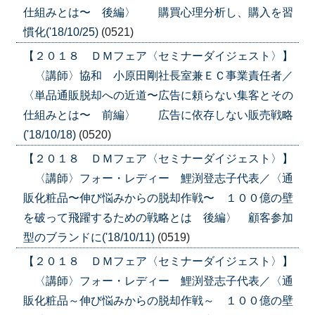
仕組みとは〜 後編〉 購買心理分析し、購入を習
慣化('18/10/25)
(0521)
【２０１８ ＤＭフェア〈セミナーダイジェスト〉】
〈講師〉協和 小原田剛社長室兼ＥＣ事業責任者／
〈単品通販脱却への近道〜広告に頼らない集客とその
仕組みとは〜 前編〉 広告に依存しない販売戦略
('18/10/18)
(0520)
【２０１８ ＤＭフェア〈セミナーダイジェスト〉】
〈講師〉フォー・レディー 鯉渕登志子代表／〈通
販化粧品〜伸び悩みからの脱却作戦〜 １００億の壁
を破って飛躍するための戦略とは 後編〉 顧客参加
型のブランドに('18/10/11)
(0519)
【２０１８ ＤＭフェア〈セミナーダイジェスト〉】
〈講師〉フォー・レディー 鯉渕登志子代表／〈通
販化粧品～伸び悩みからの脱却作戦～ １００億の壁