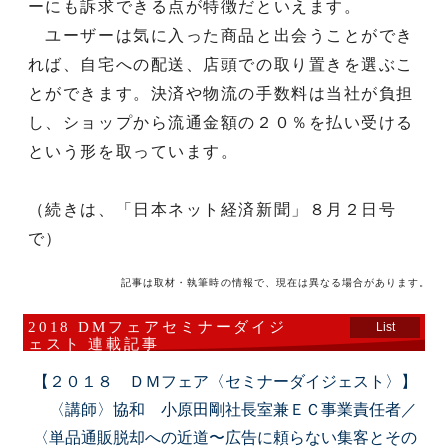
ーにも訴求できる点が特徴だといえます。
ユーザーは気に入った商品と出会うことができ
れば、自宅への配送、店頭での取り置きを選ぶこ
とができます。決済や物流の手数料は当社が負担
し、ショップから流通金額の２０％を払い受ける
という形を取っています。
（続きは、「日本ネット経済新聞」８月２日号
で）
記事は取材・執筆時の情報で、現在は異なる場合があります。
2018 DMフェアセミナーダイジ
List
ェスト 連載記事
【２０１８ ＤＭフェア〈セミナーダイジェスト〉】
〈講師〉協和 小原田剛社長室兼ＥＣ事業責任者／
〈単品通販脱却への近道〜広告に頼らない集客とその