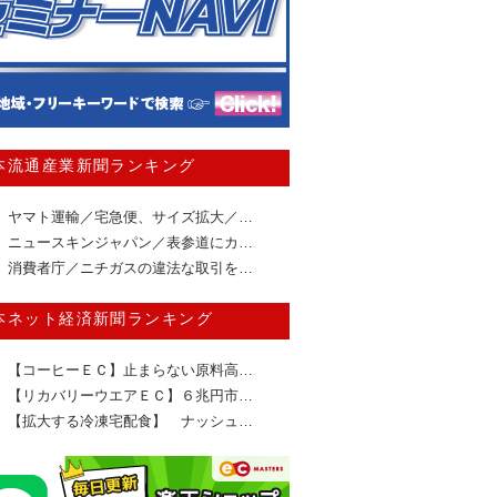
本流通産業新聞ランキング
ヤマト運輸／宅急便、サイズ拡大／…
ニュースキンジャパン／表参道にカ…
消費者庁／ニチガスの違法な取引を…
本ネット経済新聞ランキング
【コーヒーＥＣ】止まらない原料高…
【リカバリーウエアＥＣ】６兆円市…
【拡大する冷凍宅配食】 ナッシュ…