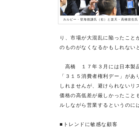
カルビー・登海徳謙氏（右）と楽天・高橋宙生氏
り、市場が大混乱に陥ったこと
のものがなくなるかもしれない
高橋 １７年３月には日本製品
「３１５消費者権利デー」があ
しれませんが、避けられないリ
価格の高低差が厳しかったこと
ルしながら営業するというのに
■トレンドに敏感な顧客