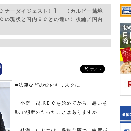
ミナーダイジェスト〉】 〈カルビー越境
Ｃの現状と国内ＥＣとの違い〉後編／国内
■法律などの変化もリスクに
小嵜 越境ＥＣを始めてから、悪い意
味で想定外だったことはありますか。
登海 ひとつは、保税倉庫の自由度が