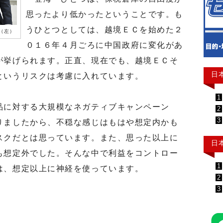
思ったより低かったということです。も
うひとつとしては、越境ＥＣを始めた２
（左）
０１６年４月ごろに中国政府に変化があ
が挙げられます。正直、現在でも、越境ＥＣそ
日
というリスクは考慮に入れています。
1
に対する大規模なネガティブキャンペーン
2
3
りましたから、不穏な感じはもはや想定内かも
スクだとは思っています。また、思った以上に
日
も想定外でした。そんな中で利益をコントロー
1
は、想定以上に神経を使っています。
2
3