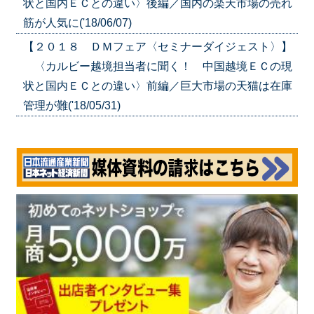
状と国内ＥＣとの違い〉後編／国内の楽天市場の売れ
筋が人気に('18/06/07)
【２０１８ ＤＭフェア〈セミナーダイジェスト〉】
〈カルビー越境担当者に聞く！ 中国越境ＥＣの現
状と国内ＥＣとの違い〉前編／巨大市場の天猫は在庫
管理が難('18/05/31)