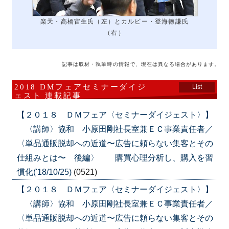
楽天・高橋宙生氏（左）とカルビー・登海徳謙氏
（右）
記事は取材・執筆時の情報で、現在は異なる場合があります。
2018 DMフェアセミナーダイジ
List
ェスト 連載記事
【２０１８ ＤＭフェア〈セミナーダイジェスト〉】
〈講師〉協和 小原田剛社長室兼ＥＣ事業責任者／
〈単品通販脱却への近道〜広告に頼らない集客とその
仕組みとは〜 後編〉 購買心理分析し、購入を習
慣化('18/10/25)
(0521)
【２０１８ ＤＭフェア〈セミナーダイジェスト〉】
〈講師〉協和 小原田剛社長室兼ＥＣ事業責任者／
〈単品通販脱却への近道〜広告に頼らない集客とその