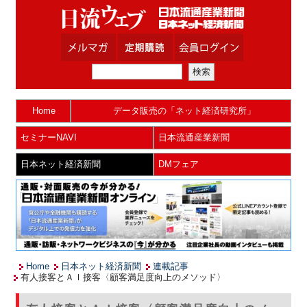
Home
データ販売の「ネット経済研究所」
セミナーNAVI
日本流通産業新聞
日本ネット経済新聞
DMフェア
Home
日本ネット経済新聞
連載記事
有人接客とＡＩ接客〈顧客満足度向上のメソッド〉