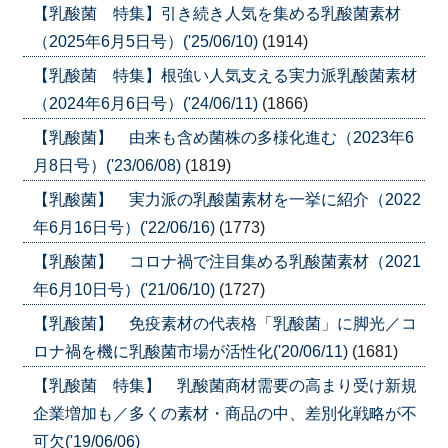
【乳酸菌 特集】引き続き人気を集める乳酸菌素材
（2025年6月5日号）('25/06/10)
(1914)
【乳酸菌 特集】根強い人気支える実力派乳酸菌素材
（2024年6月6日号）('24/06/11)
(1866)
【乳酸菌】 由来も含め菌株の多様化進む（2023年6
月8日号）('23/06/08)
(1819)
【乳酸菌】 実力派の乳酸菌素材を一挙に紹介（2022
年6月16日号）('22/06/16)
(1773)
【乳酸菌】 コロナ禍で注目集める乳酸菌素材（2021
年6月10日号）('21/06/10)
(1727)
【乳酸菌】 免疫素材の代表格「乳酸菌」に脚光／コ
ロナ禍を機に乳酸菌市場が活性化('20/06/11)
(1681)
【乳酸菌 特集】 乳酸菌商材需要の高まり受け新規
企業増加も／多くの素材・商品の中、差別化戦略が不
可欠('19/06/06)