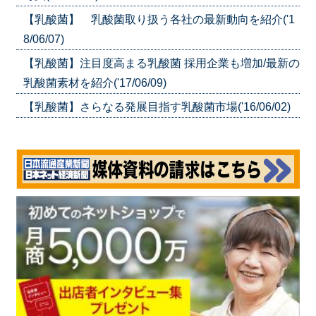
【乳酸菌】 乳酸菌取り扱う各社の最新動向を紹介('1
8/06/07)
【乳酸菌】注目度高まる乳酸菌 採用企業も増加/最新の
乳酸菌素材を紹介('17/06/09)
【乳酸菌】さらなる発展目指す乳酸菌市場('16/06/02)