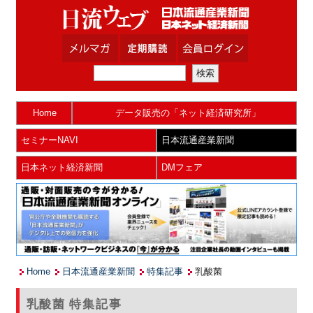
Home
データ販売の「ネット経済研究所」
セミナーNAVI
日本流通産業新聞
日本ネット経済新聞
DMフェア
Home
日本流通産業新聞
特集記事
乳酸菌
乳酸菌 特集記事