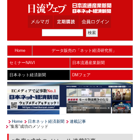
Home
データ販売の「ネット経済研究所」
セミナーNAVI
日本流通産業新聞
日本ネット経済新聞
DMフェア
Home
日本ネット経済新聞
連載記事
”集客”成功のメソッド