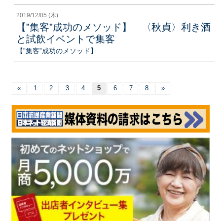
2019/12/05 (木)
【”集客”成功のメソッド】 〈秋貞〉利き酒
と試飲イベントで集客
【”集客”成功のメソッド】
«
1
2
3
4
5
6
7
8
»