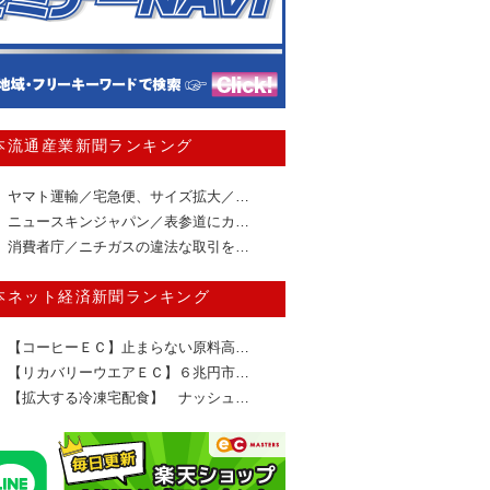
本流通産業新聞ランキング
ヤマト運輸／宅急便、サイズ拡大／…
ニュースキンジャパン／表参道にカ…
消費者庁／ニチガスの違法な取引を…
本ネット経済新聞ランキング
【コーヒーＥＣ】止まらない原料高…
【リカバリーウエアＥＣ】６兆円市…
【拡大する冷凍宅配食】 ナッシュ…