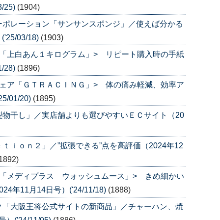
/25)
(1904)
ーポレーション「サンサンスポンジ」／使えば分かる
5/03/18)
(1903)
「上白あん１キログラム」> リピート購入時の手紙
/28)
(1896)
ェア「ＧＴＲＡＣＩＮＧ」> 体の痛み軽減、効率ア
/01/20)
(1895)
物干し」／実店舗よりも選びやすいＥＣサイト（20
ｉｏｎ２」／”拡張できる”点を高評価（2024年12
1892)
「メディプラス ウォッシュムース」> きめ細かい
11月14日号）('24/11/18)
(1888)
ク「大阪王将公式サイトの新商品」／チャーハン、焼