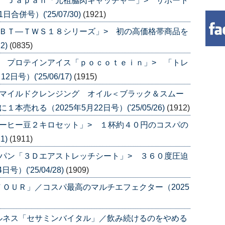
 Ｊａｐａｎ「元祖脇肉キャッチャー」> サポート
合併号）('25/07/30)
(1921)
ＢＴ―ＴＷＳ１８シリーズ」> 初の高価格帯商品を
2)
(0835)
 プロテインアイス「ｐｏｃｏｔｅｉｎ」> 「トレ
号）('25/06/17)
(1915)
「マイルドクレンジング オイル＜ブラック＆スムー
売れる（2025年5月22日号）('25/05/26)
(1912)
ーヒー豆２キロセット」> １杯約４０円のコスパの
1)
(1911)
パン「３Ｄエアストレッチシート」> ３６０度圧迫
）('25/04/28)
(1909)
ＯＵＲ」／コスパ最高のマルチエフェクター（2025
ルネス「セサミンバイタル」／飲み続けるのをやめる