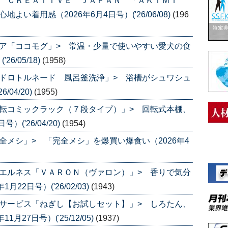
Ｓ ＣＲＥＡＴＩＶＥ ＪＡＰＡＮ 「ＡＫＩＭＩ
い着用感（2026年6月4日号）('26/06/08)
(196
ア「ココモグ」> 常温・少量で使いやすい愛犬の食
6/05/18)
(1958)
ドロトルネード 風呂釜洗浄」> 浴槽がシュワシュ
/04/20)
(1955)
転コミックラック（７段タイプ）」> 回転式本棚、
('26/04/20)
(1954)
全メシ」> 「完全メシ」を爆買い爆食い（2026年4
エルネス「ＶＡＲＯＮ（ヴァロン）」> 香りで気分
2日号）('26/02/03)
(1943)
サービス「ねぎし【お試しセット】」> しろたん、
27日号）('25/12/05)
(1937)