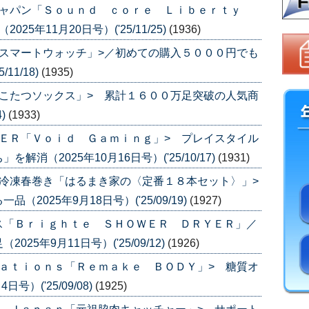
ジャパン「Ｓｏｕｎｄ ｃｏｒｅ Ｌｉｂｅｒｔｙ
5年11月20日号）('25/11/25)
(1936)
スマートウォッチ」>／初めての購入５０００円でも
11/18)
(1935)
こたつソックス」> 累計１６００万足突破の人気商
4)
(1933)
ＥＲ「Ｖｏｉｄ Ｇａｍｉｎｇ」> プレイスタイル
消（2025年10月16日号）('25/10/17)
(1931)
冷凍春巻き「はるまき家の〈定番１８本セット〉」>
025年9月18日号）('25/09/19)
(1927)
ス「Ｂｒｉｇｈｔｅ ＳＨＯＷＥＲ ＤＲＹＥＲ」／
5年9月11日号）('25/09/12)
(1926)
ａｔｉｏｎｓ「Ｒｅｍａｋｅ ＢＯＤＹ」> 糖質オ
）('25/09/08)
(1925)