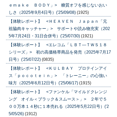
ｅｍａｋｅ ＢＯＤＹ」> 糖質オフを感じないおい
しさ（2025年9月4日号）('25/09/08)
(1925)
【体験レポート】 <ＨＥＡＶＥＮ Ｊａｐａｎ「元
祖脇肉キャッチャー」> サポートや読み物充実（202
5年7月24日・31日合併号）('25/07/30)
(1921)
【体験レポート】 <エレコム「ＬＢＴ―ＴＷＳ１８
シリーズ」> 初の高価格帯商品を発売（2025年7月17
日号）('25/07/22)
(0835)
【体験レポート】 <ＫＵＬＢＡＹ プロテインアイ
ス「ｐｏｃｏｔｅｉｎ」> 「トレーニー」の心強い
味方（2025年6月12日号）('25/06/17)
(1915)
【体験レポート】 <ファンケル「マイルドクレンジ
ング オイル＜ブラック＆スムース＞」> ２年で５
００万本１４秒に１本売れる（2025年5月22日号）('2
5/05/26)
(1912)