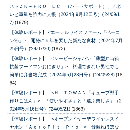
ストＺＫ－ＰＲＯＴＥＣＴ（ハードサポート）」／老
いと重量を強力に支援（2024年9月12日号）('24/09/1
7)
(1879)
【体験レポート】 <エーデルワイスファーム「ベーコ
ン節」> 開発に５年を要した新たな食材（2024年7月
25日号）('24/07/30)
(1873)
【体験レポート】 <シービージャパン「薄型弁当箱
抗菌フードマンおにぎり」> 料理できない男性でも
簡単に弁当箱完成（2024年5月23日号）('24/05/28)
(18
64)
【体験レポート】 <ＨＩＴＯＷＡＮ「キューブ型手
作りごはん」> 「使いやすさ」と「選ぶ楽しさ」（2
024年5月16日号）('24/05/21)
(1863)
【体験レポート】 <オープンイヤー型ワイヤレスイ
ヤホン「ＡｅｒｏＦｉｔ Ｐｒｏ」> 音漏れほぼな