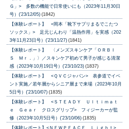
Ｇ」> 多数の機能で日常使いにも（2023年11月30日
号）('23/12/05)
(1842)
【体験レポート】 <岡本「靴下サプリまるでこたつ
ソックス」> 足元じんわり「温熱作用」を実感（202
3年11月23日号）('23/11/27)
(1841)
【体験レポート】 〈メンズスキンケア「ＯＲＢＩ
Ｓ Ｍｒ．」〉／スキンケア初めて男子が感じる清潔
感（2023年10月19日号）('23/10/23)
(1837)
【体験レポート】 <ＱＶＣジャパン> 表参道でイベ
ント実施／若年層からシニア層まで来場（2023年10月
5日号）('23/10/07)
(1835)
【体験レポート】 <ＳＴＥＡＤＹ Ｕｌｔｉｍａｔ
ｅ Ｇｅａｒ クロスグリップ> フィジーカーが監
修（2023年10月5日号）('23/10/06)
(1835)
【体験レポート】<ＮＥＷＰＥＡＣＥ Ｌｉｇｈｔ>