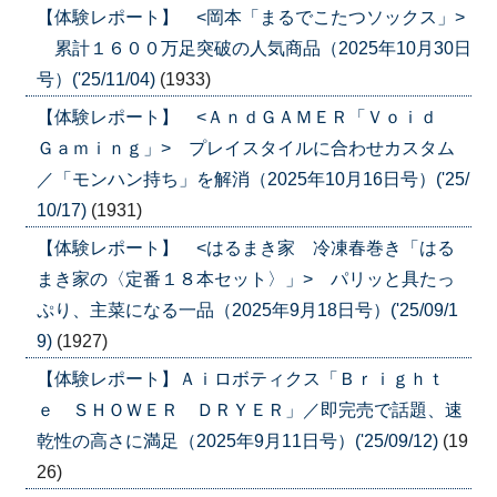
【体験レポート】 <岡本「まるでこたつソックス」>
累計１６００万足突破の人気商品（2025年10月30日
号）('25/11/04)
(1933)
【体験レポート】 <ＡｎｄＧＡＭＥＲ「Ｖｏｉｄ
Ｇａｍｉｎｇ」> プレイスタイルに合わせカスタム
／「モンハン持ち」を解消（2025年10月16日号）('25/
10/17)
(1931)
【体験レポート】 <はるまき家 冷凍春巻き「はる
まき家の〈定番１８本セット〉」> パリッと具たっ
ぷり、主菜になる一品（2025年9月18日号）('25/09/1
9)
(1927)
【体験レポート】Ａｉロボティクス「Ｂｒｉｇｈｔ
ｅ ＳＨＯＷＥＲ ＤＲＹＥＲ」／即完売で話題、速
乾性の高さに満足（2025年9月11日号）('25/09/12)
(19
26)