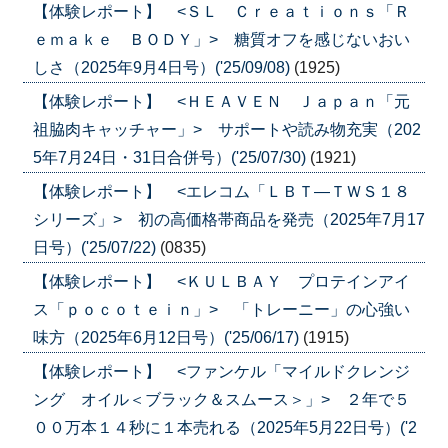
【体験レポート】 <ＳＬ Ｃｒｅａｔｉｏｎｓ「Ｒ
ｅｍａｋｅ ＢＯＤＹ」> 糖質オフを感じないおい
しさ（2025年9月4日号）('25/09/08)
(1925)
【体験レポート】 <ＨＥＡＶＥＮ Ｊａｐａｎ「元
祖脇肉キャッチャー」> サポートや読み物充実（202
5年7月24日・31日合併号）('25/07/30)
(1921)
【体験レポート】 <エレコム「ＬＢＴ―ＴＷＳ１８
シリーズ」> 初の高価格帯商品を発売（2025年7月17
日号）('25/07/22)
(0835)
【体験レポート】 <ＫＵＬＢＡＹ プロテインアイ
ス「ｐｏｃｏｔｅｉｎ」> 「トレーニー」の心強い
味方（2025年6月12日号）('25/06/17)
(1915)
【体験レポート】 <ファンケル「マイルドクレンジ
ング オイル＜ブラック＆スムース＞」> ２年で５
００万本１４秒に１本売れる（2025年5月22日号）('2