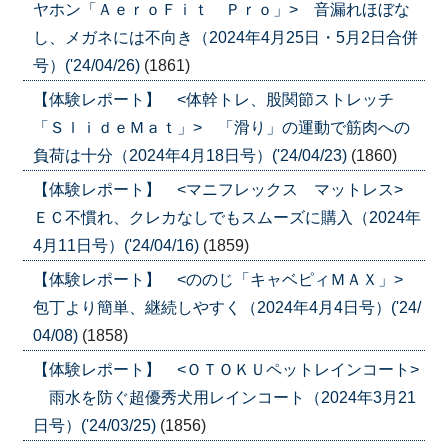
ヤホン「ＡｅｒｏＦｉｔ Ｐｒｏ」> 音漏れほぼな
し、メガネには不向き（2024年4月25日・5月2日合併
号）('24/04/26)
(1861)
【体験レポート】 <体幹トレ、股関節ストレッチ
「ＳｌｉｄｅＭａｔ」> 「滑り」の運動で筋肉への
負荷は十分（2024年4月18日号）('24/04/23)
(1860)
【体験レポート】 <マニフレックス マットレス>
ＥＣ不慣れ、クレカなしでもスムーズに購入（2024年
4月11日号）('24/04/16)
(1859)
【体験レポート】 <ののじ「キャベピィＭＡＸ」>
包丁より簡単、継続しやすく（2024年4月4日号）('24/
04/08)
(1858)
【体験レポート】 <ＯＴＯＫＵペットレインコート>
雨水を防ぐ超優秀犬用レインコート（2024年3月21
日号）('24/03/25)
(1856)