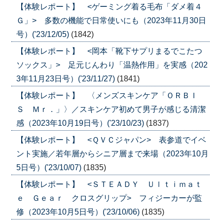
【体験レポート】 <ゲーミング着る毛布「ダメ着４
Ｇ」> 多数の機能で日常使いにも（2023年11月30日
号）('23/12/05)
(1842)
【体験レポート】 <岡本「靴下サプリまるでこたつ
ソックス」> 足元じんわり「温熱作用」を実感（202
3年11月23日号）('23/11/27)
(1841)
【体験レポート】 〈メンズスキンケア「ＯＲＢＩ
Ｓ Ｍｒ．」〉／スキンケア初めて男子が感じる清潔
感（2023年10月19日号）('23/10/23)
(1837)
【体験レポート】 <ＱＶＣジャパン> 表参道でイベ
ント実施／若年層からシニア層まで来場（2023年10月
5日号）('23/10/07)
(1835)
【体験レポート】 <ＳＴＥＡＤＹ Ｕｌｔｉｍａｔ
ｅ Ｇｅａｒ クロスグリップ> フィジーカーが監
修（2023年10月5日号）('23/10/06)
(1835)