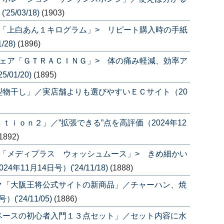
5/03/18)
(1903)
「上白あん１キログラム」> リピート購入時の手紙
/28)
(1896)
ェア「ＧＴＲＡＣＩＮＧ」> 体の痛み軽減、効率ア
/01/20)
(1895)
物干し」／実店舗よりも選びやすいＥＣサイト（20
ｉｏｎ２」／”拡張できる”点を高評価（2024年12
1892)
「メディプラス ウォッシュムース」> きめ細かい
11月14日号）('24/11/18)
(1888)
ク「大阪王将公式サイトの新商品」／チャーハン、焼
'24/11/05)
(1886)
ベースの初心者入門１３点セット」／セット内容に水