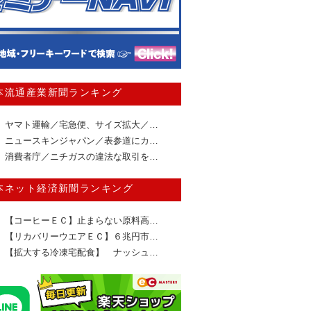
本流通産業新聞ランキング
ヤマト運輸／宅急便、サイズ拡大／…
ニュースキンジャパン／表参道にカ…
消費者庁／ニチガスの違法な取引を…
本ネット経済新聞ランキング
【コーヒーＥＣ】止まらない原料高…
【リカバリーウエアＥＣ】６兆円市…
【拡大する冷凍宅配食】 ナッシュ…