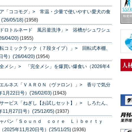
ア「ココモグ」> 常温・少量で使いやすい愛犬の食
6/05/18)
(1958)
ドロトルネード 風呂釜洗浄」> 浴槽がシュワシュ
/04/20)
(1955)
転コミックラック（７段タイプ）」> 回転式本棚、
('26/04/20)
(1954)
全メシ」> 「完全メシ」を爆買い爆食い（2026年4
エルネス「ＶＡＲＯＮ（ヴァロン）」> 香りで気分
2日号）('26/02/03)
(1943)
サービス「ねぎし【お試しセット】」> しろたん、
27日号）('25/12/05)
(1937)
ジャパン「Ｓｏｕｎｄ ｃｏｒｅ Ｌｉｂｅｒｔｙ
5年11月20日号）('25/11/25)
(1936)