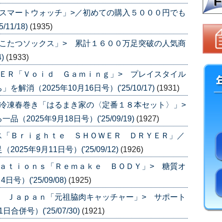
スマートウォッチ」>／初めての購入５０００円でも
11/18)
(1935)
こたつソックス」> 累計１６００万足突破の人気商
4)
(1933)
ＥＲ「Ｖｏｉｄ Ｇａｍｉｎｇ」> プレイスタイル
消（2025年10月16日号）('25/10/17)
(1931)
冷凍春巻き「はるまき家の〈定番１８本セット〉」>
025年9月18日号）('25/09/19)
(1927)
ス「Ｂｒｉｇｈｔｅ ＳＨＯＷＥＲ ＤＲＹＥＲ」／
5年9月11日号）('25/09/12)
(1926)
ａｔｉｏｎｓ「Ｒｅｍａｋｅ ＢＯＤＹ」> 糖質オ
）('25/09/08)
(1925)
 Ｊａｐａｎ「元祖脇肉キャッチャー」> サポート
合併号）('25/07/30)
(1921)