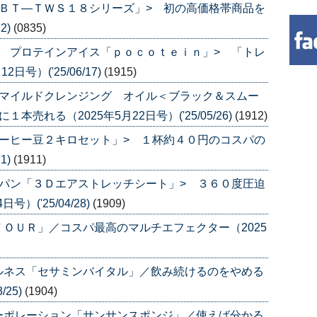
ＢＴ―ＴＷＳ１８シリーズ」> 初の高価格帯商品を
2)
(0835)
 プロテインアイス「ｐｏｃｏｔｅｉｎ」> 「トレ
号）('25/06/17)
(1915)
「マイルドクレンジング オイル＜ブラック＆スムー
売れる（2025年5月22日号）('25/05/26)
(1912)
ーヒー豆２キロセット」> １杯約４０円のコスパの
1)
(1911)
パン「３Ｄエアストレッチシート」> ３６０度圧迫
）('25/04/28)
(1909)
ＯＵＲ」／コスパ最高のマルチエフェクター（2025
ルネス「セサミンバイタル」／飲み続けるのをやめる
/25)
(1904)
ーポレーション「サンサンスポンジ」／使えば分かる