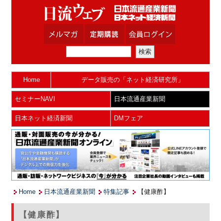
Home
データ販売の「ネット経済研究所」
セミナーNAVI
日本流通産業新聞
日本ネット経済新聞
DMフェア
Home
日本流通産業新聞
特集記事
【健康酢】
【健康酢】