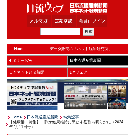
Home
データ販売の「ネット経済研究所」
セミナーNAVI
日本流通産業新聞
日本ネット経済新聞
DMフェア
Home
日本流通産業新聞
特集記事
【健康酢 特集】 酢が健康維持に果たす役割も明らかに（2024
年7月11日号）