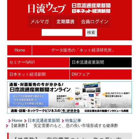
Home
データ販売の「ネット経済研究所」
セミナーNAVI
日本流通産業新聞
日本ネット経済新聞
DMフェア
Home
日本流通産業新聞
特集記事
【健康酢】 安定需要のもと、息の長い市場形成する健康酢