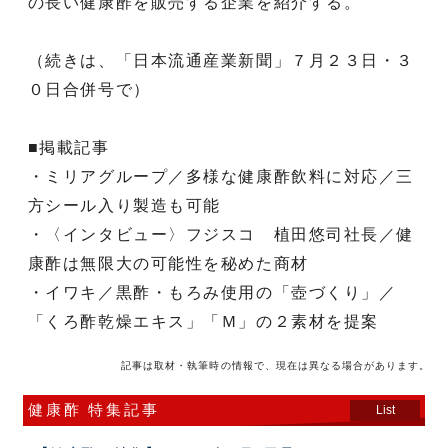
の長い健康酢を販売する企業を紹介する。
（続きは、「日本流通産業新聞」７月２３日・３
０日合併号で）
■掲載記事
・ミリアグループ／多様な健康酢飲料に対応／三
方シール入り製造も可能
・〈インタビュー〉フジスコ 植田悠司社長／健
康酢は無限大の可能性を秘めた商材
・イワキ／黒酢・もろみ使用の「壺づくり」／
「くろ酢乾燥エキス」「Ｍ」の２素材を提案
記事は取材・執筆時の情報で、現在は異なる場合があります。
健康酢 特集記事
List