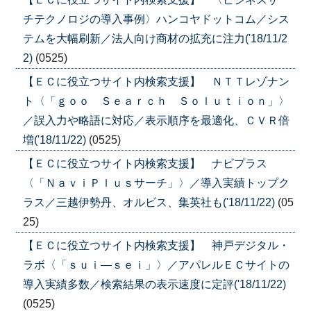
チテクノロジの導入事例〉ハンコヤドットコム／シス
テムを大幅刷新／法人向け商材の拡充に注力('18/11/2
2)
(0525)
【ＥＣに役立つサイト内検索支援】 ＮＴＴレゾナン
ト〈「ｇｏｏ Ｓｅａｒｃｈ Ｓｏｌｕｔｉｏｎ」〉
／誤入力や略語に対応／表示順序を最適化、ＣＶＲ倍
増('18/11/22)
(0525)
【ＥＣに役立つサイト内検索支援】 ナビプラス
〈「ＮａｖｉＰｌｕｓサーチ」〉／導入実績トップク
ラス／三越伊勢丹、オルビス、集英社も('18/11/22)
(05
25)
【ＥＣに役立つサイト内検索支援】 神戸デジタル・
ラボ〈「ｓｕｉ—ｓｅｉ」〉／アパレルＥＣサイトの
導入実績多数／検索結果の表示速度に定評('18/11/22)
(0525)