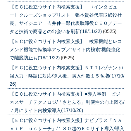
【ＥＣに役立つサイト内検索支援】 〈インタビュ
ー〉クルーズショップリスト 張本貴雄代表取締役社
長、サイジニア 吉井伸一郎代表取締役ＣＥＯ／デー
タと技術で商品との出会いを刷新('18/11/22)
(0525)
【ＥＣに役立つサイト内検索支援】 検索機能とレコ
メンド機能で転換率アップ／”サイト内検索”機能強化
で離脱防止も('18/11/22)
(0525)
【ＥＣに役立つサイト内検索支援】ＮＴＴレゾナント/
誤入力・略語に対応/導入後、購入件数１５％増('17/10/
26)
【ＥＣに役立つサイト内検索支援】■導入事例 ビジ
ネスサーチテクノロジ/「さとふる」利便性の向上図る/
７月にサイト内検索導入('17/10/26)
【ＥＣに役立つサイト内検索支援】ナビプラス「Ｎａ
ｖｉＰｌｕｓサーチ」/１８０超のＥＣサイト導入/導入