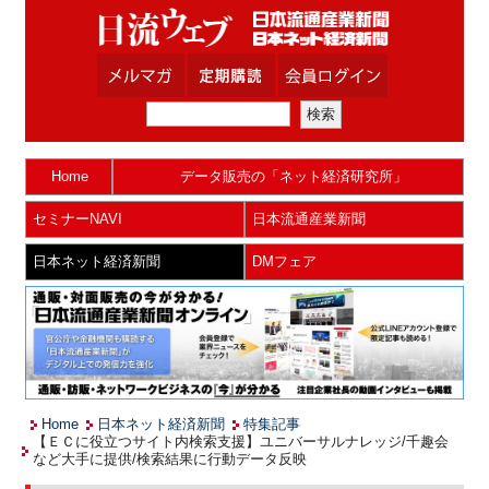
Home
データ販売の「ネット経済研究所」
セミナーNAVI
日本流通産業新聞
日本ネット経済新聞
DMフェア
Home
日本ネット経済新聞
特集記事
【ＥＣに役立つサイト内検索支援】ユニバーサルナレッジ/千趣会
など大手に提供/検索結果に行動データ反映