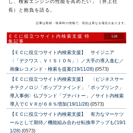
し、検索エンジンの性能を高めたい」（井上社
長）と抱負を語る。
記事は取材・執筆時の情報で、現在は異なる場合があります。
ＥＣに役立つサイト内検索支援 特
List
集記事
【ＥＣに役立つサイト内検索支援】 サイジニア
〈「デクワス．ＶＩＳＩＯＮ」〉／大手の導入進む／
画像レコメンド・検索を提案('19/11/28)
(0573)
【ＥＣに役立つサイト内検索支援】 〈ビジネスサー
チテクノロジ「ポップファインド」「ポップリンク」
導入事例〉仏ブランド「プチバトー」／サイト内検索
導入でＣＶＲが６８％増加('19/11/28)
(0573)
【ＥＣに役立つサイト内検索支援】 有力なマーケツ
ールとして期待／機能組み合わせ転換率アップも('19/1
1/28)
(0573)