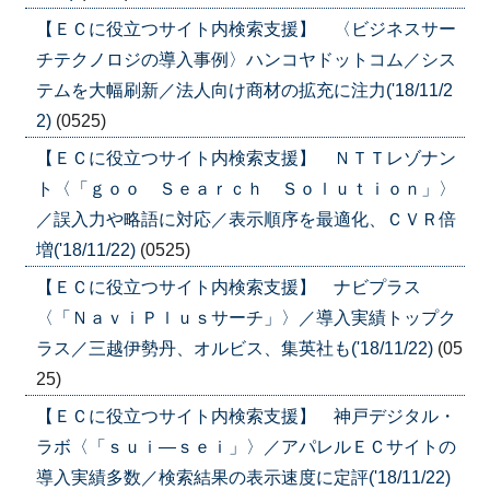
【ＥＣに役立つサイト内検索支援】 〈ビジネスサー
チテクノロジの導入事例〉ハンコヤドットコム／シス
テムを大幅刷新／法人向け商材の拡充に注力('18/11/2
2)
(0525)
【ＥＣに役立つサイト内検索支援】 ＮＴＴレゾナン
ト〈「ｇｏｏ Ｓｅａｒｃｈ Ｓｏｌｕｔｉｏｎ」〉
／誤入力や略語に対応／表示順序を最適化、ＣＶＲ倍
増('18/11/22)
(0525)
【ＥＣに役立つサイト内検索支援】 ナビプラス
〈「ＮａｖｉＰｌｕｓサーチ」〉／導入実績トップク
ラス／三越伊勢丹、オルビス、集英社も('18/11/22)
(05
25)
【ＥＣに役立つサイト内検索支援】 神戸デジタル・
ラボ〈「ｓｕｉ—ｓｅｉ」〉／アパレルＥＣサイトの
導入実績多数／検索結果の表示速度に定評('18/11/22)