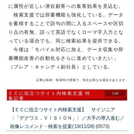
に属性が近しい潜在顧客への集客効果を見込む。
検索支援では辞書機能も強化している。データ
を蓄積することで語句の間に入るスペースや区切
り点の有無、誤って英語でなくローマ字入力とな
っている場合でも、同じ検索結果を提供できる。
今後は「モバイル対応に加え、データ収集や辞
書機能改善の自動化をさらに進めていきたい」
（ブレア・キャシディ副社長）としている。
記事は取材・執筆時の情報で、現在は異なる場合があります。
ＥＣに役立つサイト内検索支援 特
List
集記事
【ＥＣに役立つサイト内検索支援】 サイジニア
〈「デクワス．ＶＩＳＩＯＮ」〉／大手の導入進む／
画像レコメンド・検索を提案('19/11/28)
(0573)