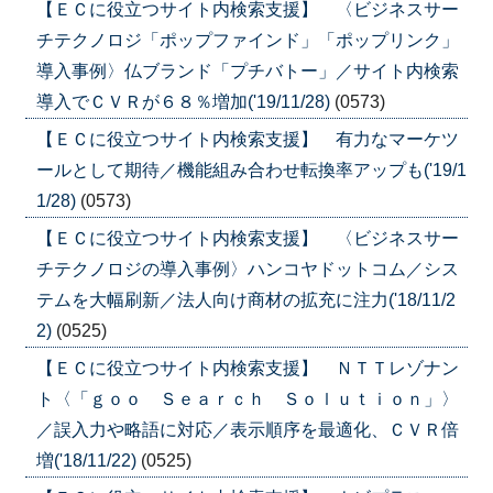
【ＥＣに役立つサイト内検索支援】 〈ビジネスサー
チテクノロジ「ポップファインド」「ポップリンク」
導入事例〉仏ブランド「プチバトー」／サイト内検索
導入でＣＶＲが６８％増加('19/11/28)
(0573)
【ＥＣに役立つサイト内検索支援】 有力なマーケツ
ールとして期待／機能組み合わせ転換率アップも('19/1
1/28)
(0573)
【ＥＣに役立つサイト内検索支援】 〈ビジネスサー
チテクノロジの導入事例〉ハンコヤドットコム／シス
テムを大幅刷新／法人向け商材の拡充に注力('18/11/2
2)
(0525)
【ＥＣに役立つサイト内検索支援】 ＮＴＴレゾナン
ト〈「ｇｏｏ Ｓｅａｒｃｈ Ｓｏｌｕｔｉｏｎ」〉
／誤入力や略語に対応／表示順序を最適化、ＣＶＲ倍
増('18/11/22)
(0525)