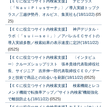
【ＥＣに役立つサイト内検索支援】 ナビプラス
〈「ＮａｖｉＰｌｕｓサーチ」〉／導入実績トップク
ラス／三越伊勢丹、オルビス、集英社も('18/11/22)
(05
25)
【ＥＣに役立つサイト内検索支援】 神戸デジタル・
ラボ〈「ｓｕｉ—ｓｅｉ」〉／アパレルＥＣサイトの
導入実績多数／検索結果の表示速度に定評('18/11/22)
(0525)
【ＥＣに役立つサイト内検索支援】 〈インタビュ
ー〉クルーズショップリスト 張本貴雄代表取締役社
長、サイジニア 吉井伸一郎代表取締役ＣＥＯ／デー
タと技術で商品との出会いを刷新('18/11/22)
(0525)
【ＥＣに役立つサイト内検索支援】 検索機能とレコ
メンド機能で転換率アップ／”サイト内検索”機能強化
で離脱防止も('18/11/22)
(0525)