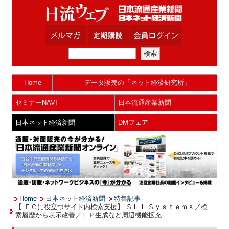
Home
データ販売の「ネット経済研究所」
セミナーNAVI
日本流通産業新聞
日本ネット経済新聞
DMフェア
Home
日本ネット経済新聞
特集記事
【 ＥＣに役立つサイト内検索支援】 ＳＬＩ Ｓｙｓｔｅｍｓ／検
索履歴から表示改善／ＬＰ生成など周辺機能拡充