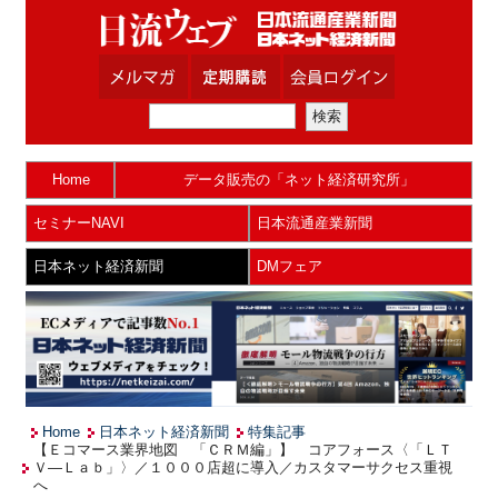
Home
データ販売の「ネット経済研究所」
セミナーNAVI
日本流通産業新聞
日本ネット経済新聞
DMフェア
Home
日本ネット経済新聞
特集記事
【Ｅコマース業界地図 「ＣＲＭ編」】 コアフォース〈「ＬＴ
Ｖ—Ｌａｂ」〉／１０００店超に導入／カスタマーサクセス重視
へ