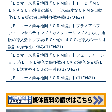
【Ｅコマース業界地図「ＣＲＭ編」】ＦＩＤ「ＭＯＴ
ＥＮＡＳＵ」/注目の新サービス/高度なＣＲＭを自動
化/ＥＣ支援の独自機能多数搭載('17/04/27)
【Ｅコマース業界地図「ＣＲＭ編」】プラスアルフ
ァ・コンサルティング「カスタマーリングス」/大手通
販の導入数トップ級/ＥＣ中心に４００社導入/シナリオ
設計や操作性に強み('17/04/27)
【Ｅコマース業界地図「ＣＲＭ編」】フューチャーシ
ョップ/ＬＩＮＥ導入実績多数/４０社の導入を支援/Ｌ
ＩＮＥ送客率４５％の事例も('17/04/27)
【Ｅコマース業界地図「ＣＲＭ編」】('17/04/27)