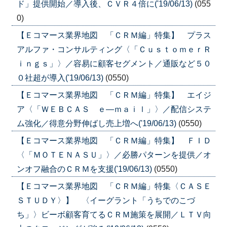
ド」提供開始／導入後、ＣＶＲ４倍に('19/06/13)
(055
0)
【Ｅコマース業界地図 「ＣＲＭ編」特集】 プラス
アルファ・コンサルティング〈「ＣｕｓｔｏｍｅｒＲ
ｉｎｇｓ」〉／容易に顧客セグメント／通販など５０
０社超が導入('19/06/13)
(0550)
【Ｅコマース業界地図 「ＣＲＭ編」特集】 エイジ
ア〈「ＷＥＢＣＡＳ ｅ―ｍａｉｌ」〉／配信システ
ム強化／得意分野伸ばし売上増へ('19/06/13)
(0550)
【Ｅコマース業界地図 「ＣＲＭ編」特集】 ＦＩＤ
〈「ＭＯＴＥＮＡＳＵ」〉／必勝パターンを提供／オ
ンオフ融合のＣＲＭを支援('19/06/13)
(0550)
【Ｅコマース業界地図 「ＣＲＭ編」特集〈ＣＡＳＥ
ＳＴＵＤＹ〉】 〈イーグラント「うちでのこづ
ち」〉ビーボ顧客育てるＣＲＭ施策を展開／ＬＴＶ向