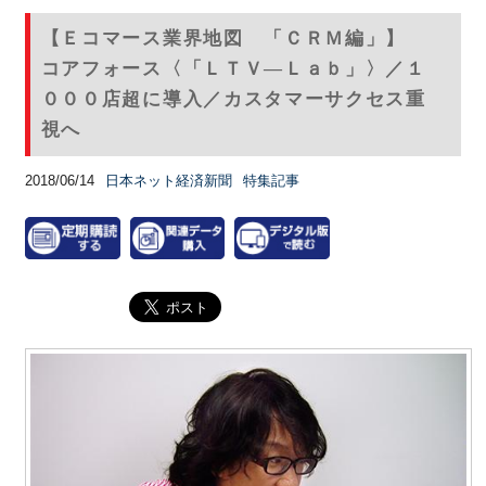
【Ｅコマース業界地図 「ＣＲＭ編」】
コアフォース〈「ＬＴＶ—Ｌａｂ」〉／１
０００店超に導入／カスタマーサクセス重
視へ
2018/06/14
日本ネット経済新聞
特集記事