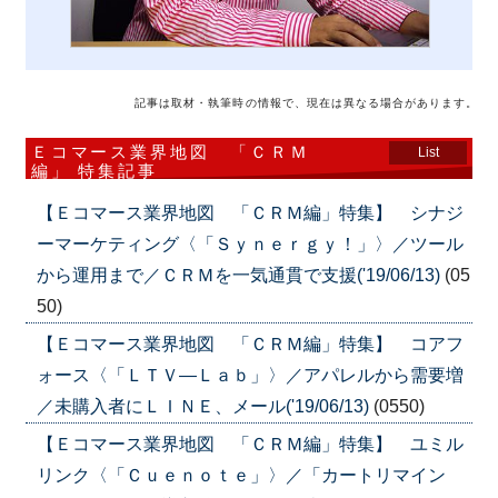
記事は取材・執筆時の情報で、現在は異なる場合があります。
Ｅコマース業界地図 「ＣＲＭ
List
編」 特集記事
【Ｅコマース業界地図 「ＣＲＭ編」特集】 シナジ
ーマーケティング〈「Ｓｙｎｅｒｇｙ！」〉／ツール
から運用まで／ＣＲＭを一気通貫で支援('19/06/13)
(05
50)
【Ｅコマース業界地図 「ＣＲＭ編」特集】 コアフ
ォース〈「ＬＴＶ―Ｌａｂ」〉／アパレルから需要増
／未購入者にＬＩＮＥ、メール('19/06/13)
(0550)
【Ｅコマース業界地図 「ＣＲＭ編」特集】 ユミル
リンク〈「Ｃｕｅｎｏｔｅ」〉／「カートリマイン