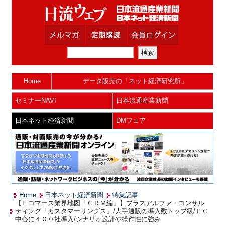
Home
データ販売の「ネット経済研究所」
セミナーNAVI
日本流通産業新聞
日本ネット経済新聞
DMフェア
Home
日本ネット経済新聞
特集記事
【Ｅコマース業界地図「ＣＲＭ編」】プラスアルファ・コンサル
ティング「カスタマーリングス」/大手通販の導入数トップ級/ＥＣ
中心に４００社導入/シナリオ設計や操作性に強み