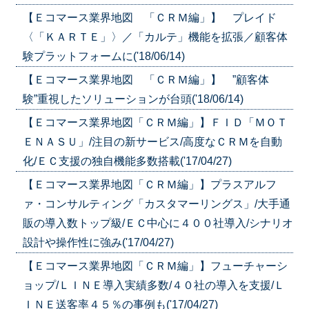
【Ｅコマース業界地図 「ＣＲＭ編」】 プレイド
〈「ＫＡＲＴＥ」〉／「カルテ」機能を拡張／顧客体
験プラットフォームに('18/06/14)
【Ｅコマース業界地図 「ＣＲＭ編」】 ”顧客体
験”重視したソリューションが台頭('18/06/14)
【Ｅコマース業界地図「ＣＲＭ編」】ＦＩＤ「ＭＯＴ
ＥＮＡＳＵ」/注目の新サービス/高度なＣＲＭを自動
化/ＥＣ支援の独自機能多数搭載('17/04/27)
【Ｅコマース業界地図「ＣＲＭ編」】プラスアルフ
ァ・コンサルティング「カスタマーリングス」/大手通
販の導入数トップ級/ＥＣ中心に４００社導入/シナリオ
設計や操作性に強み('17/04/27)
【Ｅコマース業界地図「ＣＲＭ編」】フューチャーシ
ョップ/ＬＩＮＥ導入実績多数/４０社の導入を支援/Ｌ
ＩＮＥ送客率４５％の事例も('17/04/27)