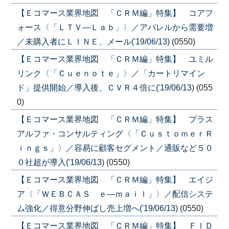
【Ｅコマース業界地図 「ＣＲＭ編」特集】 コアフ
ォース〈「ＬＴＶ―Ｌａｂ」〉／アパレルから需要増
／未購入者にＬＩＮＥ、メール('19/06/13)
(0550)
【Ｅコマース業界地図 「ＣＲＭ編」特集】 ユミル
リンク〈「Ｃｕｅｎｏｔｅ」〉／「カートリマイン
ド」提供開始／導入後、ＣＶＲ４倍に('19/06/13)
(055
0)
【Ｅコマース業界地図 「ＣＲＭ編」特集】 プラス
アルファ・コンサルティング〈「ＣｕｓｔｏｍｅｒＲ
ｉｎｇｓ」〉／容易に顧客セグメント／通販など５０
０社超が導入('19/06/13)
(0550)
【Ｅコマース業界地図 「ＣＲＭ編」特集】 エイジ
ア〈「ＷＥＢＣＡＳ ｅ―ｍａｉｌ」〉／配信システ
ム強化／得意分野伸ばし売上増へ('19/06/13)
(0550)
【Ｅコマース業界地図 「ＣＲＭ編」特集】 ＦＩＤ