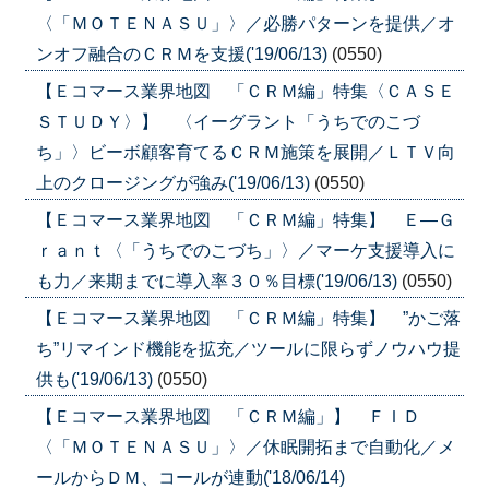
〈「ＭＯＴＥＮＡＳＵ」〉／必勝パターンを提供／オ
ンオフ融合のＣＲＭを支援('19/06/13)
(0550)
【Ｅコマース業界地図 「ＣＲＭ編」特集〈ＣＡＳＥ
ＳＴＵＤＹ〉】 〈イーグラント「うちでのこづ
ち」〉ビーボ顧客育てるＣＲＭ施策を展開／ＬＴＶ向
上のクロージングが強み('19/06/13)
(0550)
【Ｅコマース業界地図 「ＣＲＭ編」特集】 Ｅ―Ｇ
ｒａｎｔ〈「うちでのこづち」〉／マーケ支援導入に
も力／来期までに導入率３０％目標('19/06/13)
(0550)
【Ｅコマース業界地図 「ＣＲＭ編」特集】 ”かご落
ち”リマインド機能を拡充／ツールに限らずノウハウ提
供も('19/06/13)
(0550)
【Ｅコマース業界地図 「ＣＲＭ編」】 ＦＩＤ
〈「ＭＯＴＥＮＡＳＵ」〉／休眠開拓まで自動化／メ
ールからＤＭ、コールが連動('18/06/14)