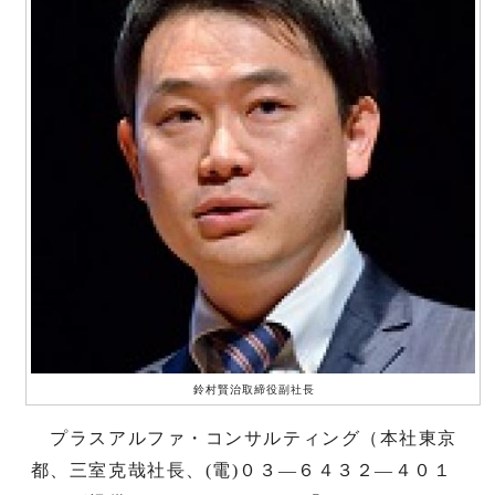
鈴村賢治取締役副社長
プラスアルファ・コンサルティング（本社東京
都、三室克哉社長、(電)０３―６４３２―４０１