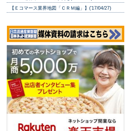
【Ｅコマース業界地図「ＣＲＭ編」】('17/04/27)