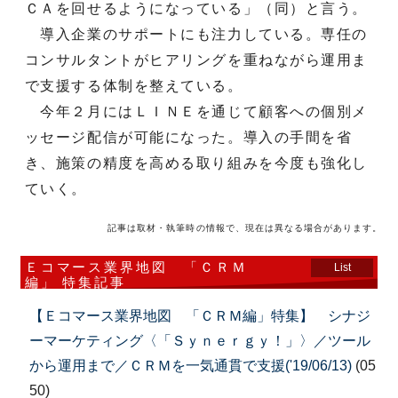
ＣＡを回せるようになっている」（同）と言う。
導入企業のサポートにも注力している。専任の
コンサルタントがヒアリングを重ねながら運用ま
で支援する体制を整えている。
今年２月にはＬＩＮＥを通じて顧客への個別メ
ッセージ配信が可能になった。導入の手間を省
き、施策の精度を高める取り組みを今度も強化し
ていく。
記事は取材・執筆時の情報で、現在は異なる場合があります。
Ｅコマース業界地図 「ＣＲＭ
List
編」 特集記事
【Ｅコマース業界地図 「ＣＲＭ編」特集】 シナジ
ーマーケティング〈「Ｓｙｎｅｒｇｙ！」〉／ツール
から運用まで／ＣＲＭを一気通貫で支援('19/06/13)
(05
50)