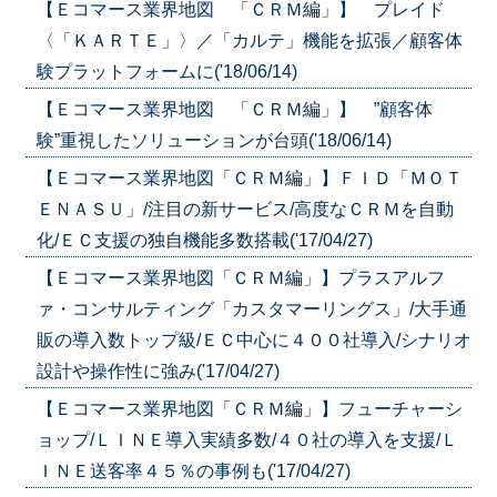
【Ｅコマース業界地図 「ＣＲＭ編」】 プレイド
〈「ＫＡＲＴＥ」〉／「カルテ」機能を拡張／顧客体
験プラットフォームに('18/06/14)
【Ｅコマース業界地図 「ＣＲＭ編」】 ”顧客体
験”重視したソリューションが台頭('18/06/14)
【Ｅコマース業界地図「ＣＲＭ編」】ＦＩＤ「ＭＯＴ
ＥＮＡＳＵ」/注目の新サービス/高度なＣＲＭを自動
化/ＥＣ支援の独自機能多数搭載('17/04/27)
【Ｅコマース業界地図「ＣＲＭ編」】プラスアルフ
ァ・コンサルティング「カスタマーリングス」/大手通
販の導入数トップ級/ＥＣ中心に４００社導入/シナリオ
設計や操作性に強み('17/04/27)
【Ｅコマース業界地図「ＣＲＭ編」】フューチャーシ
ョップ/ＬＩＮＥ導入実績多数/４０社の導入を支援/Ｌ
ＩＮＥ送客率４５％の事例も('17/04/27)