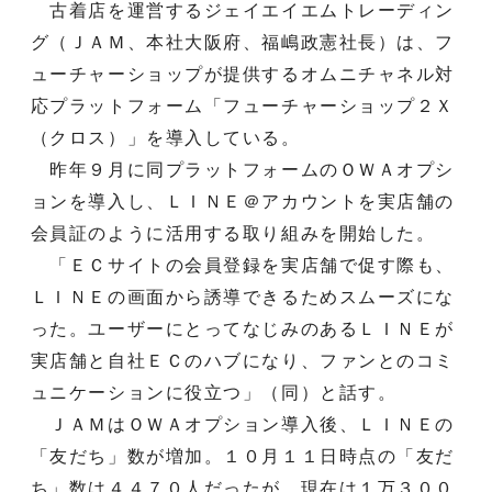
古着店を運営するジェイエイエムトレーディン
グ（ＪＡＭ、本社大阪府、福嶋政憲社長）は、フ
ューチャーショップが提供するオムニチャネル対
応プラットフォーム「フューチャーショップ２Ｘ
（クロス）」を導入している。
昨年９月に同プラットフォームのＯＷＡオプシ
ョンを導入し、ＬＩＮＥ＠アカウントを実店舗の
会員証のように活用する取り組みを開始した。
「ＥＣサイトの会員登録を実店舗で促す際も、
ＬＩＮＥの画面から誘導できるためスムーズにな
った。ユーザーにとってなじみのあるＬＩＮＥが
実店舗と自社ＥＣのハブになり、ファンとのコミ
ュニケーションに役立つ」（同）と話す。
ＪＡＭはＯＷＡオプション導入後、ＬＩＮＥの
「友だち」数が増加。１０月１１日時点の「友だ
ち」数は４４７０人だったが、現在は１万３００