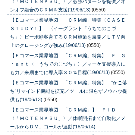
〈「ＭＯＴＥＮＡＳＵ」〉／必勝パターンを提供／オ
ンオフ融合のＣＲＭを支援('19/06/13)
(0550)
【Ｅコマース業界地図 「ＣＲＭ編」特集〈ＣＡＳＥ
ＳＴＵＤＹ〉】 〈イーグラント「うちでのこづ
ち」〉ビーボ顧客育てるＣＲＭ施策を展開／ＬＴＶ向
上のクロージングが強み('19/06/13)
(0550)
【Ｅコマース業界地図 「ＣＲＭ編」特集】 Ｅ―Ｇ
ｒａｎｔ〈「うちでのこづち」〉／マーケ支援導入に
も力／来期までに導入率３０％目標('19/06/13)
(0550)
【Ｅコマース業界地図 「ＣＲＭ編」特集】 ”かご落
ち”リマインド機能を拡充／ツールに限らずノウハウ提
供も('19/06/13)
(0550)
【Ｅコマース業界地図 「ＣＲＭ編」】 ＦＩＤ
〈「ＭＯＴＥＮＡＳＵ」〉／休眠開拓まで自動化／メ
ールからＤＭ、コールが連動('18/06/14)