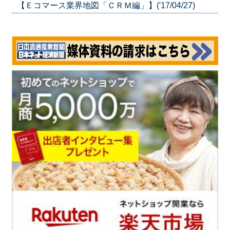
【Ｅコマース業界地図「ＣＲＭ編」】('17/04/27)