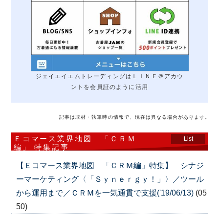
ジェイエイエムトレーディングはＬＩＮＥ＠アカウ
ントを会員証のように活用
記事は取材・執筆時の情報で、現在は異なる場合があります。
Ｅコマース業界地図 「ＣＲＭ
List
編」 特集記事
【Ｅコマース業界地図 「ＣＲＭ編」特集】 シナジ
ーマーケティング〈「Ｓｙｎｅｒｇｙ！」〉／ツール
から運用まで／ＣＲＭを一気通貫で支援('19/06/13)
(05
50)