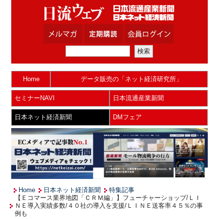
Home
データ販売の「ネット経済研究所」
セミナーNAVI
日本流通産業新聞
日本ネット経済新聞
DMフェア
Home
日本ネット経済新聞
特集記事
【Ｅコマース業界地図「ＣＲＭ編」】フューチャーショップ/ＬＩ
ＮＥ導入実績多数/４０社の導入を支援/ＬＩＮＥ送客率４５％の事
例も