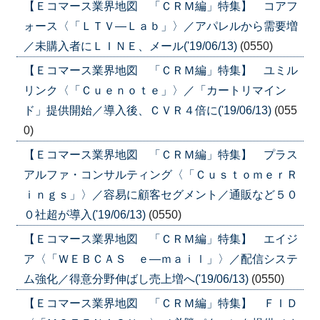
【Ｅコマース業界地図 「ＣＲＭ編」特集】 コアフ
ォース〈「ＬＴＶ―Ｌａｂ」〉／アパレルから需要増
／未購入者にＬＩＮＥ、メール('19/06/13)
(0550)
【Ｅコマース業界地図 「ＣＲＭ編」特集】 ユミル
リンク〈「Ｃｕｅｎｏｔｅ」〉／「カートリマイン
ド」提供開始／導入後、ＣＶＲ４倍に('19/06/13)
(055
0)
【Ｅコマース業界地図 「ＣＲＭ編」特集】 プラス
アルファ・コンサルティング〈「ＣｕｓｔｏｍｅｒＲ
ｉｎｇｓ」〉／容易に顧客セグメント／通販など５０
０社超が導入('19/06/13)
(0550)
【Ｅコマース業界地図 「ＣＲＭ編」特集】 エイジ
ア〈「ＷＥＢＣＡＳ ｅ―ｍａｉｌ」〉／配信システ
ム強化／得意分野伸ばし売上増へ('19/06/13)
(0550)
【Ｅコマース業界地図 「ＣＲＭ編」特集】 ＦＩＤ