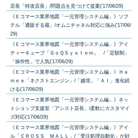
店長「特攻店長」/問題点を見つけて提案('17/06/29)
《Ｅコマース業界地図「一元管理システム編」》ソフ
テル「通販する蔵」/オムニチャネル対応に強み('17/06/
29)
《Ｅコマース業界地図「一元管理システム編」》アイ
ティーキューブ「ＧｏＱＳｙｓｔｅｍ」 /「定額制」
「操作性」で人気('17/06/29)
《Ｅコマース業界地図「一元管理システム編」》Ｈａ
ｍｅｅ「ネクストエンジン」/「越境」「ＡＩ」進化続
ける('17/06/29)
《Ｅコマース業界地図「一元管理システム編」》ネッ
トショップ支援室「アシスト店長」/柔軟にカスタマイ
ズ対応('17/06/29)
《Ｅコマース業界地図「一元管理システム編」》アイ
ル「ＣＲＯＳＳ ＭＡＬＬ」/「受注処理自動化」が好