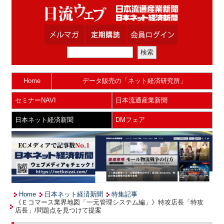
Home
データ販売の「ネット経済研究所」
セミナーNAVI
日本流通産業新聞
日本ネット経済新聞
DMフェア
Home
日本ネット経済新聞
特集記事
《Ｅコマース業界地図「一元管理システム編」》特攻店長「特攻
店長」/問題点を見つけて提案