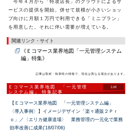
今年４月から「特攻店長」のクラウドによるサ
ービスの提供を開始。併せて規模が小さいショッ
プ向けに月額１万円で利用できる「ミニプラン」
を用意した。それに伴い需要が増えている。
関連リンク・サイト
《Ｅコマース業界地図「一元管理システム
編」特集》
記事は取材・執筆時の情報で、現在は異なる場合があります。
Ｅコマース業界地図 「一元管理
List
システム編」 特集記事
【Ｅコマース業界地図 「一元管理システム編」
〈導入事例〉】イメージデザイン「楽々通販２Ｐｒ
ｏ」／〈エリカ健康道場〉 業務管理の一元化で業務
効率改善に成果('18/07/06)