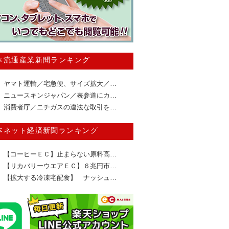
本流通産業新聞ランキング
ヤマト運輸／宅急便、サイズ拡大／…
ニュースキンジャパン／表参道にカ…
消費者庁／ニチガスの違法な取引を…
本ネット経済新聞ランキング
【コーヒーＥＣ】止まらない原料高…
【リカバリーウエアＥＣ】６兆円市…
【拡大する冷凍宅配食】 ナッシュ…