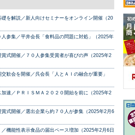
礎を解説／新人向けセミナーをオンライン開催（20
人参集／平井会長「食料品の問題に対処」（2025年
賞式開催／７０人参集受賞者が喜びの声（2025年2
詞交歓会を開催／呉会長「人とＡＩの融合が重要」
加速／ＰＲＩＳＭＡ２０２０開始を前に（2025年2
賞式開催／選出企業ら約７０人が参集（2025年2月6
／機能性表示食品の届出ペース増加（2025年2月6日