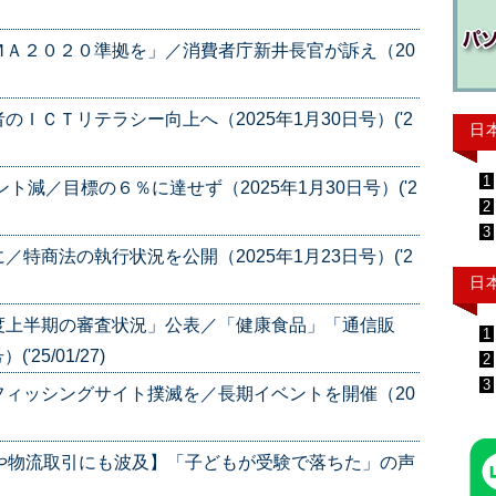
Ａ２０２０準拠を」／消費者庁新井長官が訴え（20
ＩＣＴリテラシー向上へ（2025年1月30日号）('2
日
1
ト減／目標の６％に達せず（2025年1月30日号）('2
2
3
特商法の執行状況を公開（2025年1月23日号）('2
日
度上半期の審査状況」公表／「健康食品」「通信販
1
25/01/27)
2
3
ィッシングサイト撲滅を／長期イベントを開催（20
や物流取引にも波及】「子どもが受験で落ちた」の声