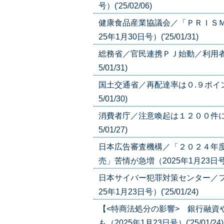
号）('25/02/06)
健康食品産業協議会／「ＰＲＩＳＭ
25年1月30日号）('25/01/31)
総務省／官民連携ＰＪ始動／利用者の
5/01/31)
国土交通省／再配達率は０.９ポイン
5/01/30)
消費者庁／注意喚起は１２００件に／
5/01/27)
日本広告審査機構／「２０２４年
売」苦情が急増（2025年1月23日号）('
日本サイバー犯罪対策センター／フ
25年1月23日号）('25/01/24)
【<特商法処分の影響> 銀行融資
も（2025年1月23日号）('25/01/24)