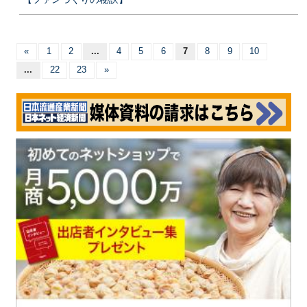
«
1
2
...
4
5
6
7
8
9
10
...
22
23
»