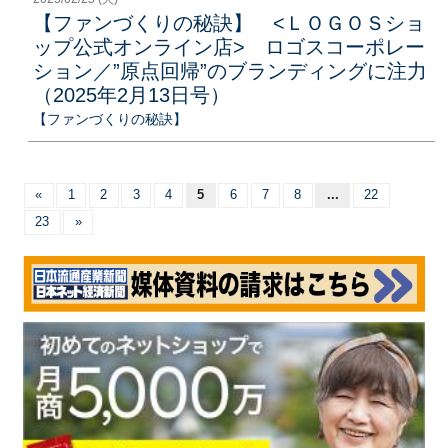
【ファンづくりの秘訣】 <ＬＯＧＯＳショ
ップ公式オンライン店> ロゴスコーポレー
ション／”原点回帰”のブランディングに注力
（2025年2月13日号）
【ファンづくりの秘訣】
«
1
2
3
4
5
6
7
8
...
22
23
»